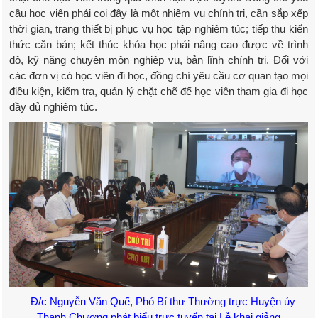
cầu học viên phải coi đây là một nhiệm vụ chính trị, cần sắp xếp
thời gian, trang thiết bị phục vụ học tập nghiêm túc; tiếp thu kiến
thức căn bản; kết thúc khóa học phải nâng cao được về trình
độ, kỹ năng chuyên môn nghiệp vụ, bản lĩnh chính trị. Đối với
các đơn vị có học viên đi học, đồng chí yêu cầu cơ quan tạo mọi
điều kiện, kiểm tra, quản lý chặt chẽ để học viên tham gia đi học
đầy đủ nghiêm túc.
Đ/c Nguyễn Văn Quế, Phó Bí thư Thường trực Huyện ủy
Thanh Chương phát biểu trực tuyến tại Lễ khai giảng