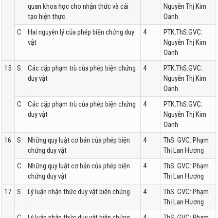
quan khoa học cho nhận thức và cải
Nguyễn Thị Kim
tạo hiện thực
Oanh
C
Hai nguyên lý của phép biện chứng duy
4
PTK.ThS.GVC:
vật
Nguyễn Thị Kim
Oanh
15
S
Các cặp phạm trù của phép biện chứng
4
PTK.ThS.GVC:
duy vật
Nguyễn Thị Kim
Oanh
C
Các cặp phạm trù của phép biện chứng
4
PTK.ThS.GVC:
duy vật
Nguyễn Thị Kim
Oanh
16
S
Những quy luật cơ bản của phép biện
4
ThS. GVC: Phạm
chứng duy vật
Thị Lan Hương
C
Những quy luật cơ bản của phép biện
4
ThS. GVC: Phạm
chứng duy vật
Thị Lan Hương
17
S
Lý luận nhận thức duy vật biện chứng
4
ThS. GVC: Phạm
Thị Lan Hương
C
Lý luận nhận thức duy vật biện chứng
4
ThS. GVC: Phạm