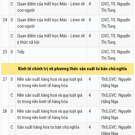
C
Quan điểm của triết học Mác - Lênin về
4
GVC, TS: Nguyễn
con người
Thị Tùng
24
S
Quan điểm của triết học Mác - Lênin về
4
GVC, TS: Nguyễn
con người
Thị Tùng
C
Quan điểm của triết học Mác - Lênin về
4
GVC, TS: Nguyễn
ý thức xã hội
Thị Tùng
25
S
Tiếp
GVC, TS: Nguyễn
Thị Tùng
Kinh tế chính trị về phương thức sản xuất tư bản chủ nghĩa
27
S
Nền sản xuất hàng hoá và quy luật giá
4
ThS,GVC: Nguyễn
trị trong nền kinh tế hàng hóa
Hằng Nga
C
Nền sản xuất hàng hoá và quy luật giá
4
ThS,GVC: Nguyễn
trị trong nền kinh tế hàng hóa
Hằng Nga
28
S
Nền sản xuất hàng hoá và quy luật giá
4
ThS,GVC: Nguyễn
trị trong nền kinh tế hàng hóa
Hằng Nga
C
Sản xuất hàng hóa tư bản chủ nghĩa
4
ThS,GVC: Nguyễn
Hằng Nga