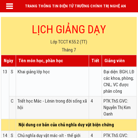
TRANG THÔNG TIN ĐIỆN TỬ TRƯỜNG CHÍNH TRỊ NGHỆ AN
LỊCH GIẢNG DẠY
Lớp TCCT K55.2 (TT)
Tháng 7
Ngày
Tên môn học, phần học
Tiết
Giảng viên
13
S
Khai giảng lớp học
Đại diện: BGH; LĐ
các khoa, phòng;
CNL; VC được
phân công
C
Triết học Mác - Lênin trong đời sống xã
4
PTK.ThS.GVC:
hội
Nguyễn Thị Kim
Oanh
Nội dung cơ bản của chủ nghĩa duy vật biện chứng
14
S
Chủ nghĩa duy vật mác-xít - thế giới
4
PTK.ThS.GVC: