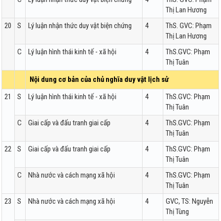
Thị Lan Hương
20
S
Lý luận nhận thức duy vật biện chứng
4
ThS. GVC: Phạm
Thị Lan Hương
C
Lý luận hình thái kinh tế - xã hội
4
ThS.GVC: Phạm
Thị Tuân
Nội dung cơ bản của chủ nghĩa duy vật lịch sử
21
S
Lý luận hình thái kinh tế - xã hội
4
ThS.GVC: Phạm
Thị Tuân
C
Giai cấp và đấu tranh giai cấp
4
ThS.GVC: Phạm
Thị Tuân
22
S
Giai cấp và đấu tranh giai cấp
4
ThS.GVC: Phạm
Thị Tuân
C
Nhà nước và cách mạng xã hội
4
ThS.GVC: Phạm
Thị Tuân
23
S
Nhà nước và cách mạng xã hội
4
GVC, TS: Nguyễn
Thị Tùng