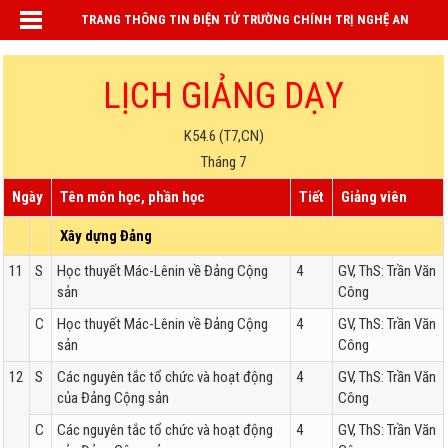
TRANG THÔNG TIN ĐIỆN TỬ TRƯỜNG CHÍNH TRỊ NGHỆ AN
LỊCH GIẢNG DẠY
K54.6 (T7,CN)
Tháng 7
Ngày
Tên môn học, phần học
Tiết
Giảng viên
Xây dựng Đảng
11
S
Học thuyết Mác-Lênin về Đảng Cộng
4
GV, ThS: Trần Văn
sản
Công
C
Học thuyết Mác-Lênin về Đảng Cộng
4
GV, ThS: Trần Văn
sản
Công
12
S
Các nguyên tắc tổ chức và hoạt động
4
GV, ThS: Trần Văn
của Đảng Cộng sản
Công
C
Các nguyên tắc tổ chức và hoạt động
4
GV, ThS: Trần Văn