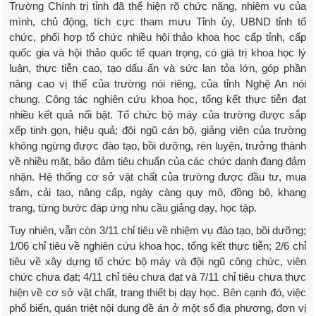
Trường Chính trị tỉnh đã thể hiện rõ chức năng, nhiệm vụ của
mình, chủ động, tích cực tham mưu Tỉnh ủy, UBND tỉnh tổ
chức, phối hợp tổ chức nhiều hội thảo khoa học cấp tỉnh, cấp
quốc gia và hội thảo quốc tế quan trọng, có giá trị khoa học lý
luận, thực tiễn cao, tạo dấu ấn và sức lan tỏa lớn, góp phần
nâng cao vị thế của trường nói riêng, của tỉnh Nghệ An nói
chung. Công tác nghiên cứu khoa học, tổng kết thực tiễn đạt
nhiều kết quả nổi bật. Tổ chức bộ máy của trường được sắp
xếp tinh gọn, hiệu quả; đội ngũ cán bộ, giảng viên của trường
không ngừng được đào tạo, bồi dưỡng, rèn luyện, trưởng thành
về nhiều mặt, bảo đảm tiêu chuẩn của các chức danh đang đảm
nhận. Hệ thống cơ sở vật chất của trường được đầu tư, mua
sắm, cải tạo, nâng cấp, ngày càng quy mô, đồng bộ, khang
trang, từng bước đáp ứng nhu cầu giảng dạy, học tập.
Tuy nhiên, vẫn còn 3/11 chỉ tiêu về nhiệm vụ đào tạo, bồi dưỡng;
1/06 chỉ tiêu về nghiên cứu khoa học, tổng kết thực tiễn; 2/6 chỉ
tiêu về xây dựng tổ chức bộ máy và đội ngũ công chức, viên
chức chưa đạt; 4/11 chỉ tiêu chưa đạt và 7/11 chỉ tiêu chưa thực
hiện về cơ sở vật chất, trang thiết bị dạy học. Bên cạnh đó, việc
phổ biến, quán triệt nội dung đề án ở một số địa phương, đơn vị