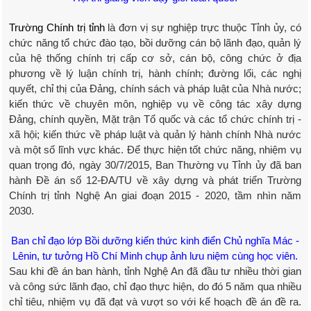
Trường Chính trị tỉnh
là đơn vị sự nghiệp trực thuộc Tỉnh ủy, có
chức năng tổ chức đào tạo, bồi dưỡng cán bộ lãnh đạo, quản lý
của hệ thống chính trị cấp cơ sở, cán bộ, công chức ở địa
phương về lý luận chính trị, hành chính; đường lối, các nghị
quyết, chỉ thị của Đảng, chính sách và pháp luật của Nhà nước;
kiến thức về chuyên môn, nghiệp vụ về công tác xây dựng
Đảng, chính quyền, Mặt trận Tổ quốc và các tổ chức chính trị -
xã hội; kiến thức về pháp luật và quản lý hành chính Nhà nước
và một số lĩnh vực khác. Để thực hiện tốt chức năng, nhiệm vụ
quan trọng đó, ngày 30/7/2015, Ban Thường vụ Tỉnh ủy đã ban
hành Đề án số 12-ĐA/TU về xây dựng và phát triển Trường
Chính trị tỉnh Nghệ An giai đoạn 2015 - 2020, tầm nhìn năm
2030.
Ban chỉ đạo lớp Bồi dưỡng kiến thức kinh điển Chủ nghĩa Mác -
Lênin, tư tưởng Hồ Chí Minh chụp ảnh lưu niệm cùng học viên.
Sau khi đề án ban hành, tỉnh Nghệ An đã đầu tư nhiều thời gian
và công sức lãnh đạo, chỉ đạo thực hiện, do đó 5 năm qua nhiều
chỉ tiêu, nhiệm vụ đã đạt và vượt so với kế hoạch đề án đề ra.