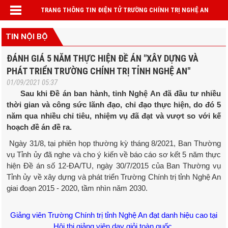
TRANG THÔNG TIN ĐIỆN TỬ TRƯỜNG CHÍNH TRỊ NGHỆ AN
TIN NỘI BỘ
ĐÁNH GIÁ 5 NĂM THỰC HIỆN ĐỀ ÁN "XÂY DỰNG VÀ
PHÁT TRIỂN TRƯỜNG CHÍNH TRỊ TỈNH NGHỆ AN"
01/09/2021 05:37
Sau khi Đề án ban hành, tỉnh Nghệ An đã đầu tư nhiều
thời gian và công sức lãnh đạo, chỉ đạo thực hiện, do đó 5
năm qua nhiều chỉ tiêu, nhiệm vụ đã đạt và vượt so với kế
hoạch đề án đề ra.
Ngày 31/8, tại phiên họp thường kỳ tháng 8/2021, Ban Thường
vụ Tỉnh ủy đã nghe và cho ý kiến về báo cáo sơ kết 5 năm thực
hiện Đề án số 12-ĐA/TU, ngày 30/7/2015 của Ban Thường vụ
Tỉnh ủy về xây dựng và phát triển Trường Chính trị tỉnh Nghệ An
giai đoạn 2015 - 2020, tầm nhìn năm 2030.
Giảng viên Trường Chính trị tỉnh Nghệ An đạt danh hiệu cao tại
Hội thi giảng viên dạy giỏi toàn quốc.