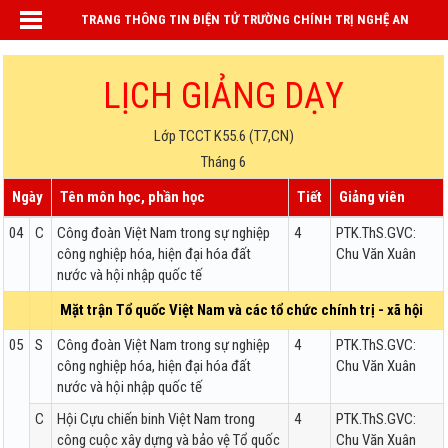
TRANG THÔNG TIN ĐIỆN TỬ TRƯỜNG CHÍNH TRỊ NGHỆ AN
LỊCH GIẢNG DẠY
Lớp TCCT K55.6 (T7,CN)
Tháng 6
Ngày
Tên môn học, phần học
Tiết
Giảng viên
04
C
Công đoàn Việt Nam trong sự nghiệp
4
PTK.ThS.GVC:
công nghiệp hóa, hiện đại hóa đất
Chu Văn Xuân
nước và hội nhập quốc tế
Mặt trận Tổ quốc Việt Nam và các tổ chức chính trị - xã hội
05
S
Công đoàn Việt Nam trong sự nghiệp
4
PTK.ThS.GVC:
công nghiệp hóa, hiện đại hóa đất
Chu Văn Xuân
nước và hội nhập quốc tế
C
Hội Cựu chiến binh Việt Nam trong
4
PTK.ThS.GVC:
công cuộc xây dựng và bảo vệ Tổ quốc
Chu Văn Xuân