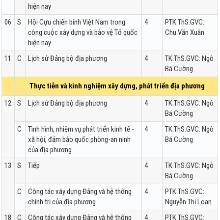
hiện nay
06
S
Hội Cựu chiến binh Việt Nam trong
4
PTK.ThS.GVC:
công cuộc xây dựng và bảo vệ Tổ quốc
Chu Văn Xuân
hiện nay
11
C
Lịch sử Đảng bộ địa phương
4
TK.ThS.GVC: Ngô
Bá Cường
Thực tiễn và kinh nghiệm xây dựng, phát triển địa phương
12
S
Lịch sử Đảng bộ địa phương
4
TK.ThS.GVC: Ngô
Bá Cường
C
Tình hình, nhiệm vụ phát triển kinh tế -
4
TK.ThS.GVC: Ngô
xã hội, đảm bảo quốc phòng-an ninh
Bá Cường
của địa phương
13
S
Tiếp
4
TK.ThS.GVC: Ngô
Bá Cường
C
Công tác xây dựng Đảng và hệ thống
4
PTK.ThS.GVC:
chính trị của địa phương
Nguyễn Thị Loan
18
C
Công tác xây dựng Đảng và hệ thống
4
PTK.ThS.GVC: