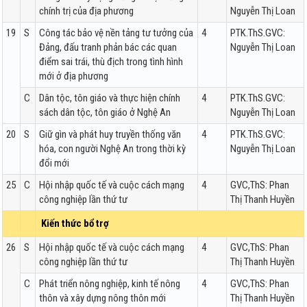
chính trị của địa phương
Nguyễn Thị Loan
19
S
Công tác bảo vệ nền tảng tư tưởng của
4
PTK.ThS.GVC:
Đảng, đấu tranh phản bác các quan
Nguyễn Thị Loan
điểm sai trái, thù địch trong tình hình
mới ở địa phương
C
Dân tộc, tôn giáo và thực hiện chính
4
PTK.ThS.GVC:
sách dân tộc, tôn giáo ở Nghệ An
Nguyễn Thị Loan
20
S
Giữ gìn và phát huy truyền thống văn
4
PTK.ThS.GVC:
hóa, con người Nghệ An trong thời kỳ
Nguyễn Thị Loan
đổi mới
25
C
Hội nhập quốc tế và cuộc cách mạng
4
GVC,ThS: Phan
công nghiệp lần thứ tư
Thị Thanh Huyền
Kiến thức bổ trợ
26
S
Hội nhập quốc tế và cuộc cách mạng
4
GVC,ThS: Phan
công nghiệp lần thứ tư
Thị Thanh Huyền
C
Phát triển nông nghiệp, kinh tế nông
4
GVC,ThS: Phan
thôn và xây dựng nông thôn mới
Thị Thanh Huyền