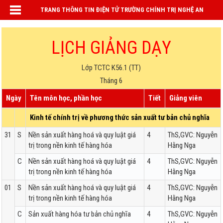
TRANG THÔNG TIN ĐIỆN TỬ TRƯỜNG CHÍNH TRỊ NGHỆ AN
LỊCH GIẢNG DẠY
Lớp TCTC K56.1 (TT)
Tháng 6
Ngày
Tên môn học, phần học
Tiết
Giảng viên
Kinh tế chính trị về phương thức sản xuất tư bản chủ nghĩa
31
S
Nền sản xuất hàng hoá và quy luật giá
4
ThS,GVC: Nguyễn
trị trong nền kinh tế hàng hóa
Hằng Nga
C
Nền sản xuất hàng hoá và quy luật giá
4
ThS,GVC: Nguyễn
trị trong nền kinh tế hàng hóa
Hằng Nga
01
S
Nền sản xuất hàng hoá và quy luật giá
4
ThS,GVC: Nguyễn
trị trong nền kinh tế hàng hóa
Hằng Nga
C
Sản xuất hàng hóa tư bản chủ nghĩa
4
ThS,GVC: Nguyễn