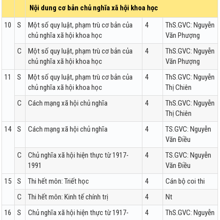
Nội dung cơ bản chủ nghĩa xã hội khoa học
10
S
Một số quy luật, phạm trù cơ bản của
4
ThS.GVC: Nguyễn
chủ nghĩa xã hội khoa học
Văn Phượng
C
Một số quy luật, phạm trù cơ bản của
4
ThS.GVC: Nguyễn
chủ nghĩa xã hội khoa học
Văn Phượng
11
S
Một số quy luật, phạm trù cơ bản của
4
ThS.GVC: Nguyễn
chủ nghĩa xã hội khoa học
Thị Chiên
C
Cách mạng xã hội chủ nghĩa
4
ThS.GVC: Nguyễn
Thị Chiên
14
S
Cách mạng xã hội chủ nghĩa
4
TS.GVC: Nguyễn
Văn Điều
C
Chủ nghĩa xã hội hiện thực từ 1917-
4
TS.GVC: Nguyễn
1991
Văn Điều
15
S
Thi hết môn: Triết học
4
Cán bộ coi thi
C
Thi hết môn: Kinh tế chính trị
4
Nt
16
S
Chủ nghĩa xã hội hiện thực từ 1917-
4
ThS.GVC: Nguyễn