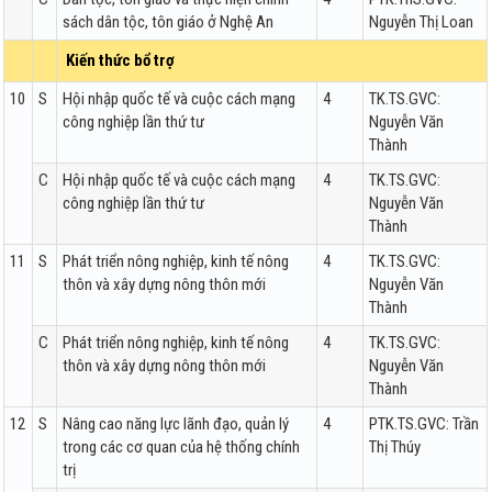
sách dân tộc, tôn giáo ở Nghệ An
Nguyễn Thị Loan
Kiến thức bổ trợ
10
S
Hội nhập quốc tế và cuộc cách mạng
4
TK.TS.GVC:
công nghiệp lần thứ tư
Nguyễn Văn
Thành
C
Hội nhập quốc tế và cuộc cách mạng
4
TK.TS.GVC:
công nghiệp lần thứ tư
Nguyễn Văn
Thành
11
S
Phát triển nông nghiệp, kinh tế nông
4
TK.TS.GVC:
thôn và xây dựng nông thôn mới
Nguyễn Văn
Thành
C
Phát triển nông nghiệp, kinh tế nông
4
TK.TS.GVC:
thôn và xây dựng nông thôn mới
Nguyễn Văn
Thành
12
S
Nâng cao năng lực lãnh đạo, quản lý
4
PTK.TS.GVC: Trần
trong các cơ quan của hệ thống chính
Thị Thúy
trị