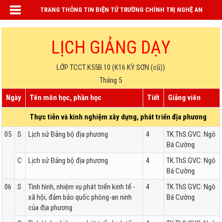
TRANG THÔNG TIN ĐIỆN TỬ TRƯỜNG CHÍNH TRỊ NGHỆ AN
LỊCH GIẢNG DẠY
LỚP TCCT K55B.10 (K16 KỲ SƠN (cũ))
Tháng 5
Ngày
Tên môn học, phần học
Tiết
Giảng viên
Thực tiễn và kinh nghiệm xây dựng, phát triển địa phương
05
S
Lịch sử Đảng bộ địa phương
4
TK.ThS.GVC: Ngô
Bá Cường
C
Lịch sử Đảng bộ địa phương
4
TK.ThS.GVC: Ngô
Bá Cường
06
S
Tình hình, nhiệm vụ phát triển kinh tế -
4
TK.ThS.GVC: Ngô
xã hội, đảm bảo quốc phòng-an ninh
Bá Cường
của địa phương