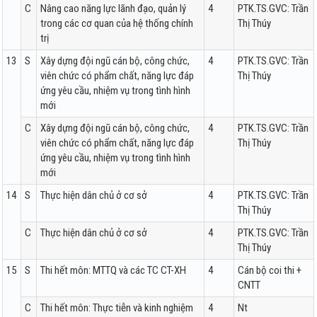
C
Nâng cao năng lực lãnh đạo, quản lý
4
PTK.TS.GVC: Trần
trong các cơ quan của hệ thống chính
Thị Thúy
trị
13
S
Xây dựng đội ngũ cán bộ, công chức,
4
PTK.TS.GVC: Trần
viên chức có phẩm chất, năng lực đáp
Thị Thúy
ứng yêu cầu, nhiệm vụ trong tình hình
mới
C
Xây dựng đội ngũ cán bộ, công chức,
4
PTK.TS.GVC: Trần
viên chức có phẩm chất, năng lực đáp
Thị Thúy
ứng yêu cầu, nhiệm vụ trong tình hình
mới
14
S
Thực hiện dân chủ ở cơ sở
4
PTK.TS.GVC: Trần
Thị Thúy
C
Thực hiện dân chủ ở cơ sở
4
PTK.TS.GVC: Trần
Thị Thúy
15
S
Thi hết môn: MTTQ và các TC CT-XH
4
Cán bộ coi thi +
CNTT
C
Thi hết môn: Thực tiễn và kinh nghiệm
4
Nt