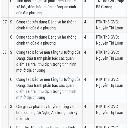
C
Tình hình, nhiệm vụ phát triển kinh tế -
4
TK.ThS.GVC: Ngô
xã hội, đảm bảo quốc phòng-an ninh
Bá Cường
của địa phương
07
S
Công tác xây dựng Đảng và hệ thống
4
PTK.ThS.GVC:
chính trị của địa phương
Nguyễn Thị Loan
C
Công tác xây dựng Đảng và hệ thống
4
PTK.ThS.GVC:
chính trị của địa phương
Nguyễn Thị Loan
08
S
Công tác bảo vệ nền tảng tư tưởng của
4
PTK.ThS.GVC:
Đảng, đấu tranh phản bác các quan
Nguyễn Thị Loan
điểm sai trái, thù địch trong tình hình
mới ở địa phương
C
Công tác bảo vệ nền tảng tư tưởng của
4
PTK.ThS.GVC:
Đảng, đấu tranh phản bác các quan
Nguyễn Thị Loan
điểm sai trái, thù địch trong tình hình
mới ở địa phương
09
S
Giữ gìn và phát huy truyền thống văn
4
PTK.ThS.GVC:
hóa, con người Nghệ An trong thời kỳ
Nguyễn Thị Loan
đổi mới
C
Dân tộc, tôn giáo và thực hiện chính
4
PTK.ThS.GVC: