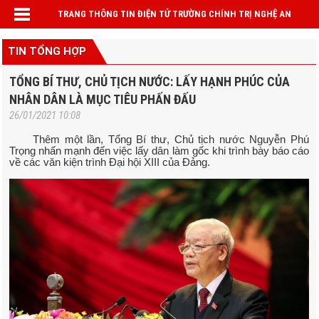
TRANG THÔNG TIN ĐIỆN TỬ TRƯỜNG CHÍNH TRỊ NGHỆ AN
TIN TỔNG HỢP
TỔNG BÍ THƯ, CHỦ TỊCH NƯỚC: LẤY HẠNH PHÚC CỦA
NHÂN DÂN LÀ MỤC TIÊU PHẤN ĐẤU
26/01/2021 10:08
Thêm một lần, Tổng Bí thư, Chủ tịch nước Nguyễn Phú
Trọng nhấn mạnh đến việc lấy dân làm gốc khi trình bày báo cáo
về các văn kiện trình Đại hội XIII của Đảng.