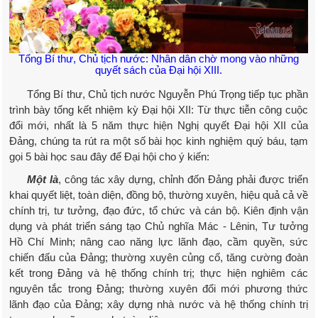
Tổng Bí thư, Chủ tịch nước: Nhân dân chờ mong vào những
quyết sách của Đại hội XIII.
Tổng Bí thư, Chủ tịch nước Nguyễn Phú Trọng tiếp tục phần
trình bày tổng kết nhiệm kỳ Đại hội XII: Từ thực tiễn công cuộc
đổi mới, nhất là 5 năm thực hiện Nghị quyết Đại hội XII của
Đảng, chúng ta rút ra một số bài học kinh nghiệm quý báu, tạm
gọi 5 bài học sau đây để Đại hội cho ý kiến:
Một là
, công tác xây dựng, chỉnh đốn Đảng phải được triển
khai quyết liệt, toàn diện, đồng bộ, thường xuyên, hiệu quả cả về
chính trị, tư tưởng, đạo đức, tổ chức và cán bộ. Kiên định vận
dụng và phát triển sáng tạo Chủ nghĩa Mác - Lênin, Tư tưởng
Hồ Chí Minh; nâng cao năng lực lãnh đạo, cầm quyền, sức
chiến đấu của Đảng; thường xuyên củng cố, tăng cường đoàn
kết trong Đảng và hệ thống chính trị; thực hiện nghiêm các
nguyên tắc trong Đảng; thường xuyên đổi mới phương thức
lãnh đạo của Đảng; xây dựng nhà nước và hệ thống chính trị