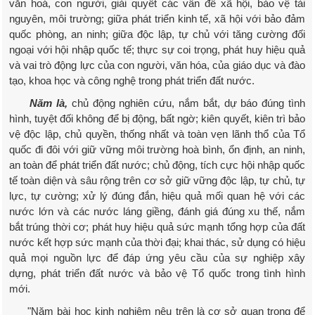
văn hoá, con người, giải quyết các vấn đề xã hội, bảo vệ tài
nguyên, môi trường; giữa phát triển kinh tế, xã hội với bảo đảm
quốc phòng, an ninh; giữa độc lập, tự chủ với tăng cường đối
ngoại với hội nhập quốc tế; thực sự coi trọng, phát huy hiệu quả
và vai trò động lực của con người, văn hóa, của giáo dục và đào
tạo, khoa học và công nghệ trong phát triển đất nước.
Năm là,
chủ động nghiên cứu, nắm bắt, dự báo đúng tình
hình, tuyệt đối không để bị động, bất ngờ; kiên quyết, kiên trì bảo
vệ độc lập, chủ quyền, thống nhất và toàn vẹn lãnh thổ của Tổ
quốc đi đôi với giữ vững môi trường hoà bình, ổn định, an ninh,
an toàn để phát triển đất nước; chủ động, tích cực hội nhập quốc
tế toàn diện và sâu rộng trên cơ sở giữ vững độc lập, tự chủ, tự
lực, tự cường; xử lý đúng đắn, hiệu quả mối quan hệ với các
nước lớn và các nước láng giềng, đánh giá đúng xu thế, nắm
bắt trúng thời cơ; phát huy hiệu quả sức mạnh tổng hợp của đất
nước kết hợp sức mạnh của thời đại; khai thác, sử dụng có hiệu
quả mọi nguồn lực để đáp ứng yêu cầu của sự nghiệp xây
dựng, phát triển đất nước và bảo vệ Tổ quốc trong tình hình
mới.
"Năm bài học kinh nghiệm nêu trên là cơ sở quan trọng để