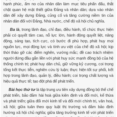
hạnh phúc, ấm no của nhân dân làm mục tiêu phấn đấu, thắt
chặt quan hệ mật thiết giữa Đảng và nhân dân; dựa vào nhân
dân để xây dựng Đảng, củng cố và tăng cường niềm tin của
nhân dân đối với Đảng, Nhà nước, chế độ xã hội chủ nghĩa.
Ba là
, trong lãnh đạo, chỉ đạo, điều hành, tổ chức thực hiện
phải có quyết tâm cao, nỗ lực lớn, hành động quyết liệt, năng
động, sáng tạo, tích cực, có bước đi phù hợp, phát huy mọi
nguồn lực, mọi động lực và tính ưu việt của chế độ xã hội; kịp
thời tháo gỡ các điểm nghẽn, vướng mắc; đề cao trách nhiệm
người đứng đầu gắn liền với phát huy sức mạnh đồng bộ của hệ
thống chính trị; phát huy dân chủ, giữ vững kỷ cương, coi trọng
tổng kết thực tiễn, nghiên cứu lý luận; thực hiện tốt sự phối, kết
hợp trong lãnh đạo, quản lý, điều hành; coi trọng chất lượng và
hiệu quả thực tế; tạo đột phá để phát triển.
Bài học thứ tư
là tập trung ưu tiên xây dựng đồng bộ thể chế
phát triển, bảo đảm hài hoà giữa kiên định và đổi mới, kế thừa
và phát triển; giữa đổi mới kinh tế và đổi mới chính trị, văn hoá,
xã hội; giữa tuân theo quy luật thị trường và đảm bảo định
hướng xã hội chủ nghĩa; giữa tăng trưởng kinh tế với phát triển