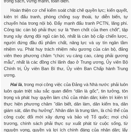
trong sạch, vững mạnh, toàn diện.
Hoàn thiện cơ chế kiểm soát chặt chẽ quyền lực; kiến quyết,
kiên trì đấu tranh, phòng chống suy thoái, tự diễn biến, tự
chuyển hóa trong nội bộ. Đẩy mạnh đấu tranh PCTN, lãng phí.
Công tác cán bộ phải thực sự là “then chốt của then chốt”, tập
trung xây dựng đội ngũ cán bộ, nhất là cán bộ cấp chiến lược,
người đứng đầu đủ phẩm chất, năng lực và uy tín ngân tầm
nhiệm vụ. Phát huy trách nhiệm nêu gương của cán bộ, đảng
viên theo phương châm “chức vụ càng cao, càng phải gương
mẫu”, nhất là các đồng chí lãnh đạo ở Trung ương, Ủy viên Bộ
Chính trị, Ủy viên Ban Bí thư, Ủy viên Ban Chấp hành Trung
ương.
Hai là
, trong mọi công việc của Đảng và Nhà nước phải luôn
luôn quán triệt sâu sắc quan điểm “dân là gốc”, tin tưởng, tôn
trọng và phát huy quyền làm chủ của nhân dân; kiên trì kiên trì
thực hiện phương châm "dân biết, dân làm, dân kiểm tra, dân
giám sát, dân thụ hưởng”. Nhân dân là trung tâm, là chủ thể của
công cuộc đổi mới xây dựng và bảo vệ Tổ quốc; mọi chủ
trương, chính sách phải thực sự xuất phát từ cuộc sống, từ
nguyện vọng, quyền và lợi ích chính đáng của nhân dân; lấy