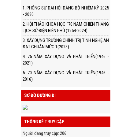
1. PHÓNG SỰ ĐẠI HỘI ĐẢNG BỘ NHIỆM KỲ 2025
- 2030
2. HỘI THẢO KHOA HỌC "70 NĂM CHIẾN THẮNG
LỊCH SỬ ĐIỆN BIÊN PHỦ (1954-2024)...
3. XÂY DỰNG TRƯỜNG CHÍNH TRỊ TỈNH NGHỆ AN
ĐẠT CHUẨN MỨC 1(2023)
4. 75 NĂM XÂY DỰNG VÀ PHÁT TRIỂN(1946 -
2021)
5. 70 NĂM XÂY DỰNG VÀ PHÁT TRIỂN(1946 -
2016)
SƠ ĐỒ ĐƯỜNG ĐI
THỐNG KÊ TRUY CẬP
Người đang truy cập
:
206