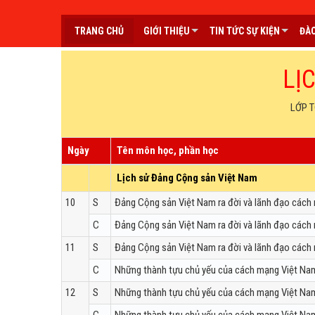
TRANG CHỦ
GIỚI THIỆU
TIN TỨC SỰ KIỆN
ĐÀO
LỊ
LỚP T
Ngày
Tên môn học, phần học
Lịch sử Đảng Cộng sản Việt Nam
10
S
Đảng Cộng sản Việt Nam ra đời và lãnh đạo cách
C
Đảng Cộng sản Việt Nam ra đời và lãnh đạo cách
11
S
Đảng Cộng sản Việt Nam ra đời và lãnh đạo cách
C
Những thành tựu chủ yếu của cách mạng Việt Na
12
S
Những thành tựu chủ yếu của cách mạng Việt Na