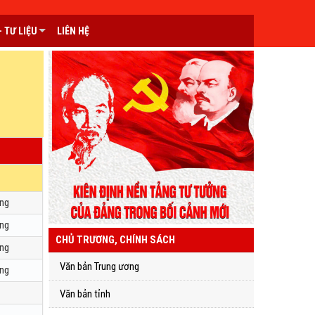
 TƯ LIỆU
LIÊN HỆ
ang
ang
CHỦ TRƯƠNG, CHÍNH SÁCH
ang
Văn bản Trung ương
ang
Văn bản tỉnh