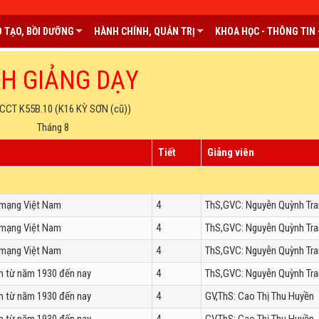
 TẠO, BỒI DƯỠNG
HÀNH CHÍNH, QUẢN TRỊ
KHOA HỌC - THÔNG TIN -
CH GIẢNG DẠY
CCT K55B.10 (K16 KỲ SƠN (cũ))
Tháng 8
Tiết
Giảng viên
 mạng Việt Nam
4
ThS,GVC: Nguyễn Quỳnh Tr
 mạng Việt Nam
4
ThS,GVC: Nguyễn Quỳnh Tr
 mạng Việt Nam
4
ThS,GVC: Nguyễn Quỳnh Tr
m từ năm 1930 đến nay
4
ThS,GVC: Nguyễn Quỳnh Tr
m từ năm 1930 đến nay
4
GV,ThS: Cao Thị Thu Huyền