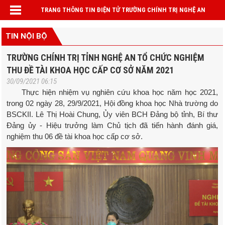
TRANG THÔNG TIN ĐIỆN TỬ TRƯỜNG CHÍNH TRỊ NGHỆ AN
TIN NỘI BỘ
TRƯỜNG CHÍNH TRỊ TỈNH NGHỆ AN TỔ CHỨC NGHIỆM
THU ĐỀ TÀI KHOA HỌC CẤP CƠ SỞ NĂM 2021
30/09/2021 06:15
Thực hiện nhiệm vụ nghiên cứu khoa học năm học 2021,
trong 02 ngày 28, 29/9/2021, Hội đồng khoa học Nhà trường do
BSCKII. Lê Thị Hoài Chung, Ủy viên BCH Đảng bộ tỉnh, Bí thư
Đảng ủy - Hiệu trưởng làm Chủ tịch đã tiến hành đánh giá,
nghiệm thu 06 đề tài khoa học cấp cơ sở.