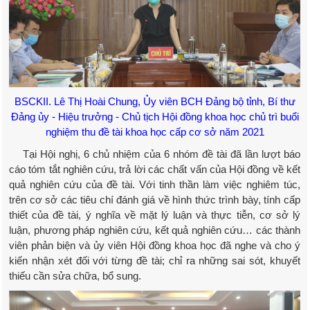
BSCKII. Lê Thị Hoài Chung, Ủy viên BCH Đảng bộ tỉnh, Bí thư
Đảng ủy - Hiệu trưởng - Chủ tịch Hội đồng khoa học chủ trì buổi
nghiệm thu đề tài khoa học cấp cơ sở năm 2021
Tại Hội nghị, 6 chủ nhiệm của 6 nhóm đề tài đã lần lượt báo
cáo tóm tắt nghiên cứu, trả lời các chất vấn của Hội đồng về kết
quả nghiên cứu của đề tài. Với tinh thần làm việc nghiêm túc,
t
rên cơ sở các tiêu chí đánh giá về hình thức trình bày, tính cấp
thiết của đề tài, ý nghĩa về mặt lý luận và thực tiễn, cơ sở lý
luận, phương pháp nghiên cứu, kết quả nghiên cứu… các thành
viên phản biện và ủy viên Hội đồng khoa học đã nghe và cho ý
kiến nhận xét đối với từng
đề tài; chỉ ra những sai sót, khuyết
thiếu cần sửa chữa, bổ sung.