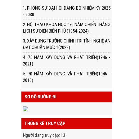
1. PHÓNG SỰ ĐẠI HỘI ĐẢNG BỘ NHIỆM KỲ 2025
- 2030
2. HỘI THẢO KHOA HỌC "70 NĂM CHIẾN THẮNG
LỊCH SỬ ĐIỆN BIÊN PHỦ (1954-2024)...
3. XÂY DỰNG TRƯỜNG CHÍNH TRỊ TỈNH NGHỆ AN
ĐẠT CHUẨN MỨC 1(2023)
4. 75 NĂM XÂY DỰNG VÀ PHÁT TRIỂN(1946 -
2021)
5. 70 NĂM XÂY DỰNG VÀ PHÁT TRIỂN(1946 -
2016)
SƠ ĐỒ ĐƯỜNG ĐI
THỐNG KÊ TRUY CẬP
Người đang truy cập
:
13