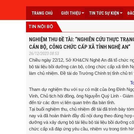
TRANG CHỦ
GIỚI THIỆU
TIN TỨC SỰ KIỆN
ĐÀO
TIN NỘI BỘ
NGHIỆM THU ĐỀ TÀI: “NGHIÊN CỨU THỰC TRẠN
CÁN BỘ, CÔNG CHỨC CẤP XÃ TỈNH NGHỆ AN”
26/12/2023 08:53
Chiều ngày 22/12, Sở KH&CN Nghệ An đã tổ chức nghi
bộ tài liệu bồi dưỡng cán bộ, công chức cấp xã tỉnh 
làm chủ nhiệm. Đề tài do Trường Chính trị tỉnh chủ trì
T
Tham dự nghiệm thu với sự có mặt của ông Đinh Ngọ
Vinh, Chủ tịch hội đồng, ông Nguyễn Quý Linh - Gi
đến từ các đơn vị liên quan trên địa bàn tỉnh.
Tại buổi nghiệm thu, chủ nhiệm đề tài đã trình bày tóm
nay và đã hoàn thành đầy đủ nội dung theo đúng hợp đ
dưỡng và xây dựng bộ tài liệu bộ tài liệu bồi dưỡng
chức cấp xã đáp ứng yêu cầu, nhiệm vụ trong tình hì