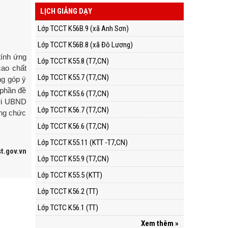
LỊCH GIẢNG DẠY
Lớp TCCT K56B.9 (xã Anh Sơn)
Lớp TCCT K56B.8 (xã Đô Lương)
tính ứng
Lớp TCCT K55.8 (T7,CN)
cao chất
Lớp TCCT K55.7 (T7,CN)
ng góp ý
 phần đề
Lớp TCCT K55.6 (T7,CN)
với UBND
Lớp TCCT K56.7 (T7,CN)
ông chức
Lớp TCCT K56.6 (T7,CN)
Lớp TCCT K55.11 (KTT -T7,CN)
t.gov.vn
Lớp TCCT K55.9 (T7,CN)
Lớp TCCT K55.5 (KTT)
Lớp TCCT K56.2 (TT)
Lớp TCTC K56.1 (TT)
Xem thêm »