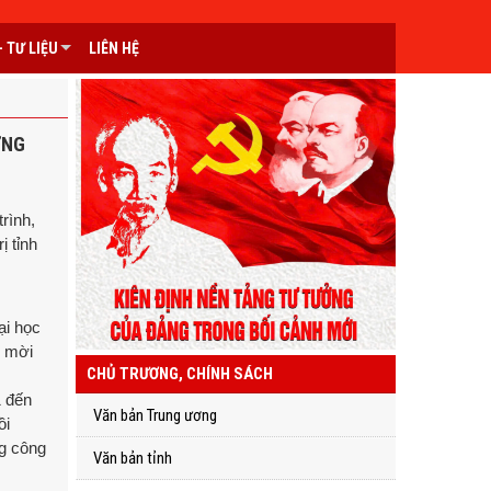
 TƯ LIỆU
LIÊN HỆ
ỠNG
rình,
ị tỉnh
ại học
h mời
CHỦ TRƯƠNG, CHÍNH SÁCH
1 đến
Văn bản Trung ương
ồi
ng công
Văn bản tỉnh