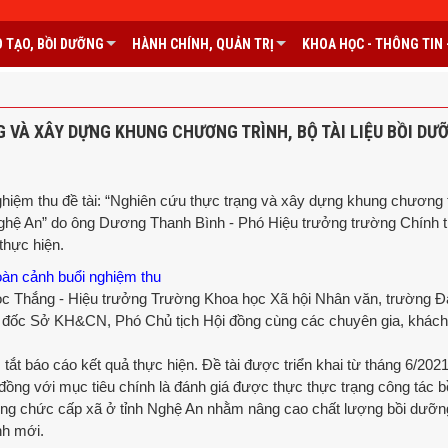
 TẠO, BỒI DƯỠNG
HÀNH CHÍNH, QUẢN TRỊ
KHOA HỌC - THÔNG TIN -
G VÀ XÂY DỰNG KHUNG CHƯƠNG TRÌNH, BỘ TÀI LIỆU BỒI DƯ
ệm thu đề tài: “Nghiên cứu thực trạng và xây dựng khung chương t
Nghệ An” do ông Dương Thanh Bình - Phó Hiệu trưởng trường Chính tr
 thực hiện.
oàn cảnh buổi nghiệm thu
c Thắng - Hiệu trưởng Trường Khoa học Xã hội Nhân văn, trường Đ
ám đốc Sở KH&CN, Phó Chủ tịch Hội đồng cùng các chuyên gia, khác
 tắt báo cáo kết quả thực hiện. Đề tài được triển khai từ tháng 6/202
ồng với mục tiêu chính là đánh giá được thực thực trạng công tác b
 công chức cấp xã ở tỉnh Nghệ An nhằm nâng cao chất lượng bồi dưỡ
nh mới.