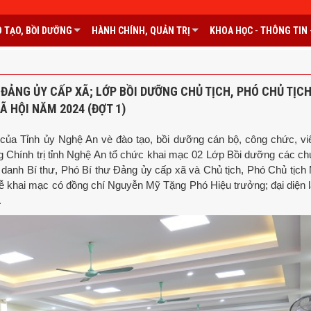
 TẠO, BỒI DƯỠNG
HÀNH CHÍNH, QUẢN TRỊ
KHOA HỌC - THÔNG TIN -
 ĐẢNG ỦY CẤP XÃ; LỚP BỒI DƯỠNG CHỦ TỊCH, PHÓ CHỦ TỊC
Ã HỘI NĂM 2024 (ĐỢT 1)
của Tỉnh ủy Nghệ An vè đào tạo, bồi dưỡng cán bộ, công chức, v
g Chính trị tỉnh Nghệ An tổ chức khai mạc 02 Lớp Bồi dưỡng các c
c danh
Bí thư, Phó Bí thư Đảng ủy cấp xã và
Chủ tịch, Phó Chủ tịch 
 lễ khai mạc có đồng chí Nguyễn Mỹ Tặng Phó Hiệu trưởng; đại diện 
.