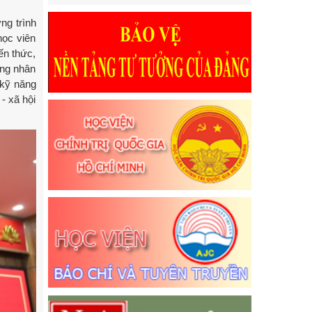
ng trình
học viên
ến thức,
ộng nhân
 kỹ năng
- xã hội