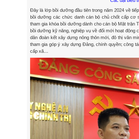
Các đại biểu 
Đây là lớp bồi dưỡng đầu tiên trong năm 2024 về ti
bồi dưỡng các chức danh cán bộ chủ chốt cấp cơ s
tham gia khóa bồi dưỡng dành cho cán bộ Mặt trận Tổ
bồi dưỡng kỹ năng, nghiệp vụ về đổi mới hoạt động củ
dân đoàn kết xây dựng nông thôn mới, đô thị văn min
tham gia góp ý xây dựng Đảng, chính quyền; công tác 
cấp xã…