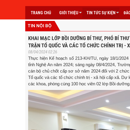
TRANG CHỦ
GIỚI THIỆU
TIN TỨC SỰ KIỆN
ĐÀO
TIN NỘI BỘ
KHAI MẠC LỚP BỒI DƯỠNG BÍ THƯ, PHÓ BÍ THƯ
TRẬN TỔ QUỐC VÀ CÁC TỔ CHỨC CHÍNH TRỊ - X
08/04/2024 02:26
Thực hiện Kế hoạch số 213-KH/TU, ngày 18/1/2024 
tỉnh Nghệ An năm 2024; sáng ngày 08/4/2024, Trườn
cán bộ chủ chốt cấp sơ sở năm 2024 đối với 2 chứ
Tổ quốc và các tổ chức chính trị - xã hội cấp xã. Dự
các khoa, phòng cùng 100 học viên 02 lớp Bồi dưỡng