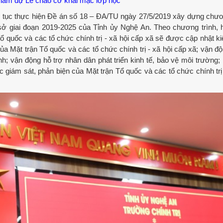
tham dự Lễ chào cờ khai mạc lớp học
ếp tục thực hiện Đề án số 18 – ĐA/TU ngày 27/5/2019 xây dựng chươ
ở giai đoạn 2019-2025 của Tỉnh ủy Nghệ An. Theo chương trình, 
 quốc và các tổ chức chính trị - xã hội cấp xã sẽ được cập nhật ki
a Mặt trận Tổ quốc và các tổ chức chính trị - xã hội cấp xã; vận đ
h; vận động hỗ trợ nhân dân phát triển kinh tế, bảo vệ môi trường;
giám sát, phản biện của Mặt trận Tổ quốc và các tổ chức chính trị 