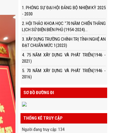
1. PHÓNG SỰ ĐẠI HỘI ĐẢNG BỘ NHIỆM KỲ 2025
- 2030
2. HỘI THẢO KHOA HỌC "70 NĂM CHIẾN THẮNG
LỊCH SỬ ĐIỆN BIÊN PHỦ (1954-2024)...
3. XÂY DỰNG TRƯỜNG CHÍNH TRỊ TỈNH NGHỆ AN
ĐẠT CHUẨN MỨC 1(2023)
4. 75 NĂM XÂY DỰNG VÀ PHÁT TRIỂN(1946 -
2021)
5. 70 NĂM XÂY DỰNG VÀ PHÁT TRIỂN(1946 -
2016)
SƠ ĐỒ ĐƯỜNG ĐI
THỐNG KÊ TRUY CẬP
Người đang truy cập
:
134