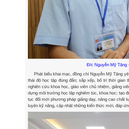
Đ/c Nguyễn Mỹ Tặng - 
Phát biểu khai mạc, đồng chí Nguyễn Mỹ Tặng yêu c
thái độ học tập đúng đắn; sắp xếp, bố trí thời gia
nghiên cứu khoa học, giáo viên chủ nhiệm, giảng vi
dựng môi trường học tập nghiêm túc, khoa học; tạo đư
tục đổi mới phương pháp giảng dạy, nâng cao chất lư
luyện kỹ năng, cập nhật những kiến thức mới, đáp ứng 