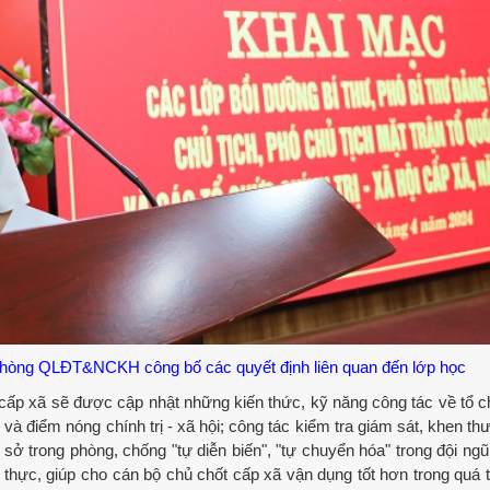
hòng QLĐT&NCKH công bố các quyết định liên quan đến lớp học
cấp xã sẽ được cập nhật những kiến thức, kỹ năng công tác về tổ 
 và điểm nóng chính trị - xã hội; công tác kiểm tra giám sát, khen th
sở trong phòng, chống "tự diễn biến", "tự chuyển hóa" trong đội ngũ
hực, giúp cho cán bộ chủ chốt cấp xã vận dụng tốt hơn trong quá tr