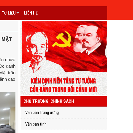
 TƯ LIỆU
LIÊN HỆ
H MẶT
iên chức
hức danh
Mặt trận
lãnh đạo
CHỦ TRƯƠNG, CHÍNH SÁCH
Văn bản Trung ương
Văn bản tỉnh