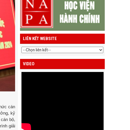
LIÊN KẾT WEBSITE
VIDEO
chức cán
ưởng, kỷ
 cán bộ,
ình giải