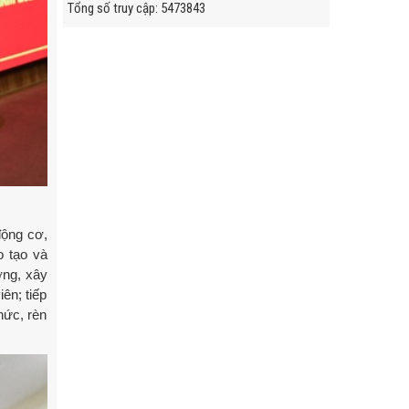
Tổng số truy cập
:
5
4
7
3
8
4
3
động cơ,
o tạo và
ỡng, xây
ên; tiếp
hức, rèn