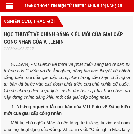
TRANG THÔNG TIN ĐIỆN TỬ TRƯỜNG CHÍNH TRỊ NGHỆ AN
NGHIÊN CỨU, TRAO ĐỔI
HỌC THUYẾT VỀ CHÍNH ĐẢNG KIỂU MỚI CỦA GIAI CẤP
CÔNG NHÂN CỦA V.I.LÊNIN
17/04/2020 02:10
(ĐCSVN) -
V.I.Lênin kế thừa và phát triển sáng tạo di sản tư
tưởng của C.Mác và Ph.Ăngghen, sáng tạo học thuyết về chính
đảng kiểu mới của giai cấp công nhân trong điều kiện chủ nghĩa
tư bản đã bước vào giai đoạn phát triển của chủ nghĩa đế quốc.
Chính những điều kiện lịch sử đó đòi hỏi cấp bách tổ chức và
xây dựng chính đảng kiểu mới của giai cấp công nhân.
1. Những nguyên tắc cơ bản của V.I.Lênin về Đảng kiểu
mới của giai cấp công nhân
Một là, chủ nghĩa Mác là nền tảng, tư tưởng, là kim chỉ nam
cho mọi hoạt động của Đảng. V.I.Lênin viết: “Chủ nghĩa Mác là lý