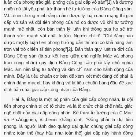
luận của phong trào giải phóng của giai cấp vô sản”[1] và đương
nhiên nó tất yếu phải trở thành hệ tư tưởng của Đảng Cộng sản.
V.I.Lênin chứng minh rằng: nắm được lý luận cách mạng thì giai
cấp vô sản và đội tiên phong của nó có được vũ khí tư tưởng
mạnh mẽ nhất, còn bản thân lý luận khi thông qua họ sẽ trở
thành sức mạnh vật chất to lớn. Người chỉ rõ: “Chỉ đảng nào
được một lý luận tiên phong hướng dẫn thì mới có khả năng làm
tròn vai trò chiến sĩ tiên phong”[2]. Bản thân quy luật ra đời của
Đảng Cộng sản (là sự kết hợp giữa chủ nghĩa Mác và phong
trào công nhân) quy định Đảng Cộng sản phải lấy chủ nghĩa
Mác làm nền tảng tư tưởng và kim chỉ nam cho hành động của
mình. Đây là tiêu chuẩn cơ bản để xem xét một đảng có phải là
chính đảng mácxít hay không và là tiêu chuẩn hàng đầu để xác
định bản chất giai cấp công nhân của Đảng.
Hai là, Đảng là một bộ phận của giai cấp công nhân, là đội
tiên phong chính trị có tổ chức và là tổ chức chặt chẽ nhất, giác
ngộ nhất của giai cấp công nhân. Kế thừa tư tưởng của C.Mác
và Ph.Ăngghen, V.I.Lênin khẳng định: “Đảng phải là đội tiền
phong, là người lãnh đạo quảng đại quần chúng giai cấp công
nhân; toàn thể (hay hầu như toàn thể) giai cấp này hành động