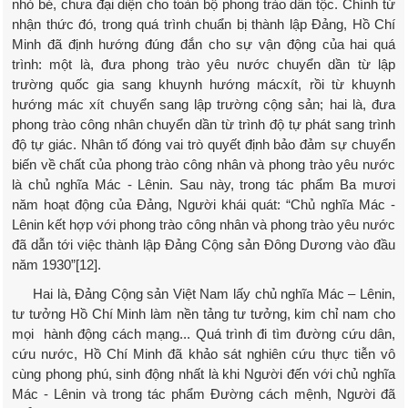
nhỏ bé, chưa đại diện cho toàn bộ phong trào dân tộc. Chính từ
nhận thức đó, trong quá trình chuẩn bị thành lập Đảng, Hồ Chí
Minh đã định hướng đúng đắn cho sự vận động của hai quá
trình: một là, đưa phong trào yêu nước chuyển dần từ lập
trường quốc gia sang khuynh hướng mácxít, rồi từ khuynh
hướng mác xít chuyển sang lập trường cộng sản; hai là, đưa
phong trào công nhân chuyển dần từ trình độ tự phát sang trình
độ tự giác. Nhân tố đóng vai trò quyết định bảo đảm sự chuyển
biến về chất của phong trào công nhân và phong trào yêu nước
là chủ nghĩa Mác - Lênin. Sau này, trong tác phẩm Ba mươi
năm hoạt động của Đảng, Người khái quát: “Chủ nghĩa Mác -
Lênin kết hợp với phong trào công nhân và phong trào yêu nước
đã dẫn tới việc thành lập Đảng Cộng sản Đông Dương vào đầu
năm 1930”[12].
Hai là, Đảng Cộng sản Việt Nam lấy chủ nghĩa Mác – Lênin,
tư tưởng Hồ Chí Minh làm nền tảng tư tưởng, kim chỉ nam cho
mọi hành động cách mạng... Quá trình đi tìm đường cứu dân,
cứu nước, Hồ Chí Minh đã khảo sát nghiên cứu thực tiễn vô
cùng phong phú, sinh động nhất là khi Người đến với chủ nghĩa
Mác - Lênin và trong tác phẩm Đường cách mệnh, Người đã