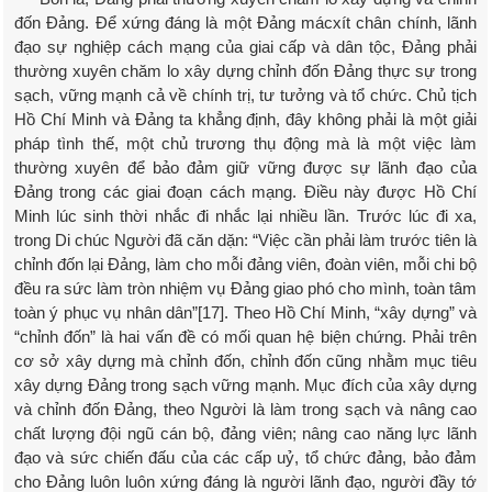
đốn Đảng. Để xứng đáng là một Đảng mácxít chân chính, lãnh
đạo sự nghiệp cách mạng của giai cấp và dân tộc, Đảng phải
thường xuyên chăm lo xây dựng chỉnh đốn Đảng thực sự trong
sạch, vững mạnh cả về chính trị, tư tưởng và tổ chức. Chủ tịch
Hồ Chí Minh và Đảng ta khẳng định, đây không phải là một giải
pháp tình thế, một chủ trương thụ động mà là một việc làm
thường xuyên để bảo đảm giữ vững được sự lãnh đạo của
Đảng trong các giai đoạn cách mạng. Điều này được Hồ Chí
Minh lúc sinh thời nhắc đi nhắc lại nhiều lần. Trước lúc đi xa,
trong Di chúc Người đã căn dặn: “Việc cần phải làm trước tiên là
chỉnh đốn lại Đảng, làm cho mỗi đảng viên, đoàn viên, mỗi chi bộ
đều ra sức làm tròn nhiệm vụ Đảng giao phó cho mình, toàn tâm
toàn ý phục vụ nhân dân”[17]. Theo Hồ Chí Minh, “xây dựng” và
“chỉnh đốn” là hai vấn đề có mối quan hệ biện chứng. Phải trên
cơ sở xây dựng mà chỉnh đốn, chỉnh đốn cũng nhằm mục tiêu
xây dựng Đảng trong sạch vững mạnh. Mục đích của xây dựng
và chỉnh đốn Đảng, theo Người là làm trong sạch và nâng cao
chất lượng đội ngũ cán bộ, đảng viên; nâng cao năng lực lãnh
đạo và sức chiến đấu của các cấp uỷ, tổ chức đảng, bảo đảm
cho Đảng luôn luôn xứng đáng là người lãnh đạo, người đầy tớ