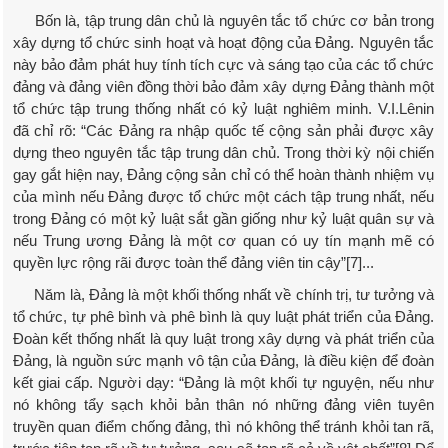
Bốn là, tập trung dân chủ là nguyên tắc tổ chức cơ bản trong
xây dựng tổ chức sinh hoạt và hoạt động của Đảng. Nguyên tắc
này bảo đảm phát huy tính tích cực và sáng tạo của các tổ chức
đảng và đảng viên đồng thời bảo đảm xây dựng Đảng thành một
tổ chức tập trung thống nhất có kỷ luật nghiêm minh. V.I.Lênin
đã chỉ rõ: “Các Đảng ra nhập quốc tế cộng sản phải được xây
dựng theo nguyên tắc tập trung dân chủ. Trong thời kỳ nội chiến
gay gắt hiện nay, Đảng cộng sản chỉ có thể hoàn thành nhiệm vụ
của mình nếu Đảng được tổ chức một cách tập trung nhất, nếu
trong Đảng có một kỷ luật sắt gần giống như kỷ luật quân sự và
nếu Trung ương Đảng là một cơ quan có uy tín mạnh mẽ có
quyền lực rộng rãi được toàn thể đảng viên tin cậy”[7]...
Năm là, Đảng là một khối thống nhất về chính trị, tư tưởng và
tổ chức, tự phê bình và phê bình là quy luật phát triển của Đảng.
Đoàn kết thống nhất là quy luật trong xây dựng và phát triển của
Đảng, là nguồn sức mạnh vô tận của Đảng, là điều kiện để đoàn
kết giai cấp. Người dạy: “Đảng là một khối tự nguyện, nếu như
nó không tẩy sạch khỏi bản thân nó những đảng viên tuyên
truyền quan điểm chống đảng, thì nó không thể tránh khỏi tan rã,