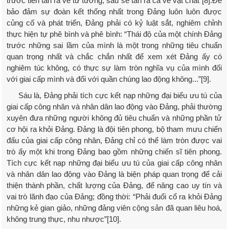
trước tiên tan rã về tư tưởng, sau sẽ tan rã cả về vật chất”[8].Để
bảo đảm sự đoàn kết thống nhất trong Đảng luôn luôn được
củng cố và phát triển, Đảng phải có kỷ luật sắt, nghiêm chỉnh
thực hiện tự phê bình và phê bình: “Thái độ của một chính Đảng
trước những sai lầm của mình là một trong những tiêu chuẩn
quan trọng nhất và chắc chắn nhất để xem xét Đảng ấy có
nghiêm túc không, có thực sự làm tròn nghĩa vụ của mình đối
với giai cấp mình và đối với quần chúng lao động không...”[9].
Sáu là, Đảng phải tích cực kết nạp những đại biểu ưu tú của
giai cấp công nhân và nhân dân lao động vào Đảng, phải thường
xuyên đưa những người không đủ tiêu chuẩn và những phần tử
cơ hội ra khỏi Đảng. Đảng là đội tiên phong, bộ tham mưu chiến
đấu của giai cấp công nhân, Đảng chỉ có thể làm tròn được vai
trò ấy một khi trong Đảng bao gồm những chiến sĩ tiên phong.
Tích cực kết nạp những đại biểu ưu tú của giai cấp công nhân
và nhân dân lao động vào Đảng là biện pháp quan trọng để cải
thiện thành phần, chất lượng của Đảng, để nâng cao uy tín và
vai trò lãnh đạo của Đảng; đồng thời: “Phải đuổi cổ ra khỏi Đảng
những kẻ gian giảo, những đảng viên cộng sản đã quan liêu hoá,
không trung thực, nhu nhược”[10].