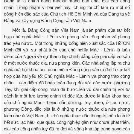
Đảng ta là chính đảng mácxít mang bản chất giai cấp công
nhân. Trong phạm vi bài viết này, chúng tôi chỉ làm rõ một số
cống hiến đặc sắc của Chủ tịch Hồ Chí Minh và của Đảng ta về
Đảng và xây dựng Đảng Cộng sản Việt Nam.
Một là, Đảng Cộng sản Việt Nam là sản phẩm của sự kết
hợp chủ nghĩa Mác - Lênin với phong trào công nhân và phong
trào yêu nước. Một trong những cống hiến xuất sắc của Hồ Chí
Minh đối với sự phát triển của chủ nghĩa Mác - Lênin là luận
điểm của Người về sự thành lập chính đảng của giai cấp vô sản
ở một nước thuộc địa, nửa phong kiến. Các nhà sáng lập ra chủ
nghĩa xã hội khoa học quan niệm Đảng cộng sản ra đời là sự kết
hợp của hai yếu tố: Chủ nghĩa Mác - Lênin và phong trào công
nhân. Luận điểm đó hoàn toàn đúng đối với các nước phương
Tây, khi giai cấp công nhân đã bước lên vũ đài chính trị với tư
cách là một lực lượng chính trị độc lập, được lý luận khoa học
của chủ nghĩa Mác - Lênin dẫn đường. Tuy nhiên, ở các nước
phương Đông, đặc biệt là ở những nước thuộc địa nửa phong
kiến như ở Việt Nam, bị chủ nghĩa thực dân thống trị, nền kinh tế
hết sức lạc hậu, què quặt, công nghiệp gần như chưa phát triển,
giai cấp công nhân tuy đã ra đời và sống khá tập trung song còn