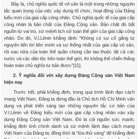
Bảy là, chủ nghĩa quốc tế vô sản là một trong những nguyên
tắc quan trọng của việc xây dựng tổ chức, hoạt động của Đảng
kiểu mới của giai cấp công nhân. Chủ nghĩa quốc tế của giai cấp
công nhân là bản chất của Đảng Cộng sản. Bản chất đó bắt
nguồn từ vai trò, sứ mệnh lịch sử toàn thế giới của giai cấp công
nhân. Do đó, V.I.Lênin khẳng định: “Không có sự cố gắng tự
nguyện tiến tới liên minh và sự thống nhất của giai cấp vô sản,
rồi sau nữa của toàn thể quần chúng cần lao thuộc tất cả các
nước và các dân tộc trên toàn thế giới, thì không thể chiến thắng
hoàn toàn chủ nghĩa tư bản được”[11].
2. Ý nghĩa đối với xây dựng Đảng Cộng sản Việt Nam
hiện nay
Trước hết, phải khẳng định, trong quá trình lãnh đạo cách
mạng Việt Nam, Đảng ta đứng đầu là Chủ tịch Hồ Chí Minh vận
dụng và phát triển sáng tạo những nguyên tắc cơ bản của
V.I.Lênin về Đảng kiểu mới của giai cấp công nhân vào xây
dựng Đảng Cộng sản Việt Nam. Đó là cội nguồn sức mạnh,
khẳng định tính chính danh và sứ mệnh lãnh đạo cách mạng
Việt Nam của Đảng ta; đồng thời là “lửa thử vàng” để khẳng định