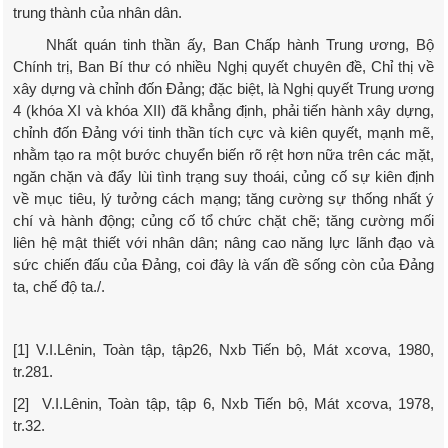
trung thành của nhân dân.
Nhất quán tinh thần ấy, Ban Chấp hành Trung ương, Bộ
Chính trị, Ban Bí thư có nhiều Nghị quyết chuyên đề, Chỉ thị về
xây dựng và chỉnh đốn Đảng; đặc biệt, là Nghị quyết Trung ương
4 (khóa XI và khóa XII) đã khẳng định, phải tiến hành xây dựng,
chỉnh đốn Đảng với tinh thần tích cực và kiên quyết, mạnh mẽ,
nhằm tạo ra một bước chuyển biến rõ rệt hơn nữa trên các mặt,
ngăn chặn và đẩy lùi tình trạng suy thoái, củng cố sự kiên định
về mục tiêu, lý tưởng cách mạng; tăng cường sự thống nhất ý
chí và hành động; củng cố tổ chức chặt chẽ; tăng cường mối
liên hệ mật thiết với nhân dân; nâng cao năng lực lãnh đạo và
sức chiến đấu của Đảng, coi đây là vấn đề sống còn của Đảng
ta, chế độ ta./.
[1] V.I.Lênin, Toàn tập, tập26, Nxb Tiến bộ, Mát xcơva, 1980,
tr.281.
[2] V.I.Lênin, Toàn tập, tập 6, Nxb Tiến bộ, Mát xcơva, 1978,
tr.32.