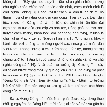
khẳng định: “Bây giờ học thuyết nhiều, chủ nghĩa nhiều, nhưng
chủ nghĩa chân chính nhất, chắc chắn nhất, cách mệnh nhất là
chủ nghĩa Lênin”[13]. Đảng với tư cách là lãnh tụ chính trị, bộ
tham mưu chiến đấu của giai cấp công nhân và của toàn dân
tộc, trước hết Đảng phải là một tổ chức chính trị tiên tiến, đại
diện cho trí tuệ của giai cấp và dân tộc, Đảng phải có một học
thuyết cách mạng, khoa học làm nền tảng tư tưởng, lý luận là
chủ nghĩa Mác - Lênin. Người nhấn mạnh: “Chủ nghĩa Mác -
Lênin đối với chúng ta, những người cách mạng và nhân dân
Việt Nam, không những là cái “cẩm nang” thần kỳ, không những
là cái kim chỉ nam, mà còn là mặt trời soi sáng con đường
chúng ta đi tới thắng lợi cuối cùng, đi tới chủ nghĩa xã hội và chủ
nghĩa cộng sản”[14]. Nhất quán tư tưởng ấy, Cương lĩnh xây
dựng đất nước trong thời kỳ quá độ lên CNXH (bổ sung và phát
triển năm 2011) (gọi tắt là Cương lĩnh 2011) của Đảng đã ghi:
“Đảng Cộng sản Việt Nam lấy chủ nghĩa Mác - Lênin, tư tưởng
Hồ Chí Minh làm nền tảng tư tưởng và kim chỉ nam cho hành
động của mình”[15].
Ba là, Đảng Cộng sản Việt Nam phải được xây dựng theo
những nguyên tắc Đảng kiểu mới của giai cấp vô sản và gắn bó