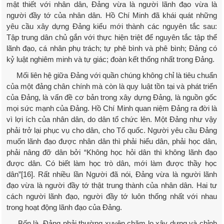
mật thiết với nhân dân, Đảng vừa là người lãnh đạo vừa là
người đầy tớ của nhân dân. Hồ Chí Minh đã khái quát những
yêu cầu xây dựng Đảng kiểu mới thành các nguyên tắc sau:
Tập trung dân chủ gắn với thực hiện triệt để nguyên tắc tập thể
lãnh đạo, cá nhân phụ trách; tự phê bình và phê bình; Đảng có
kỷ luật nghiêm minh và tự giác; đoàn kết thống nhất trong Đảng.
Mối liên hệ giữa Đảng với quần chúng không chỉ là tiêu chuẩn
của một đảng chân chính mà còn là quy luật tồn tại và phát triển
của Đảng, là vấn đề cơ bản trong xây dựng Đảng, là nguồn gốc
mọi sức mạnh của Đảng. Hồ Chí Minh quan niệm Đảng ra đời là
vì lợi ích của nhân dân, do dân tổ chức lên. Một Đảng như vậy
phải trở lại phục vụ cho dân, cho Tổ quốc. Người yêu cầu Đảng
muốn lãnh đạo được nhân dân thì phải hiểu dân, phải học dân,
phải nâng đỡ dân bởi “Không học hỏi dân thì không lãnh đạo
được dân. Có biết làm học trò dân, mới làm được thầy học
dân”[16]. Rất nhiều lần Người đã nói, Đảng vừa là người lãnh
đạo vừa là người đầy tớ thật trung thành của nhân dân. Hai tư
cách người lãnh đạo, người đầy tớ luôn thống nhất với nhau
trong hoạt động lãnh đạo của Đảng.
Bốn là, Đảng phải thường xuyên chăm lo xây dựng và chỉnh