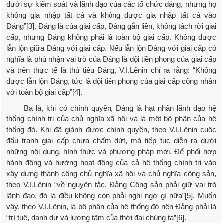
dưới sự kiểm soát và lãnh đạo của các tổ chức đảng, nhưng họ
không gia nhập tất cả và không được gia nhập tất cả vào
Đảng”[3]. Đảng là của giai cấp, Đảng gắn liền, không tách rời giai
cấp, nhưng Đảng không phải là toàn bộ giai cấp. Không được
lẫn lộn giữa Đảng với giai cấp. Nếu lẫn lộn Đảng với giai cấp có
nghĩa là phủ nhận vai trò của Đảng là đội tiền phong của giai cấp
và trên thực tế là thủ tiêu Đảng, V.I.Lênin chỉ ra rằng: “Không
được lẫn lộn Đảng, tức là đội tiên phong của giai cấp công nhân
với toàn bộ giai cấp”[4].
Ba là, khi có chính quyền, Đảng là hạt nhân lãnh đạo hệ
thống chính trị của chủ nghĩa xã hội và là một bộ phận của hệ
thống đó. Khi đã giành được chính quyền, theo V.I.Lênin cuộc
đấu tranh giai cấp chưa chấm dứt, mà tiếp tục diễn ra dưới
những nội dung, hình thức và phương pháp mới. Để phối hợp
hành động và hướng hoạt động của cả hệ thống chính trị vào
xây dựng thành công chủ nghĩa xã hội và chủ nghĩa cộng sản,
theo V.I.Lênin “về nguyên tắc, Đảng Cộng sản phải giữ vai trò
lãnh đạo, đó là điều không còn phải nghi ngờ gì nữa”[5]. Muốn
vậy, theo V.I.Lênin, là bộ phận của hệ thống đó nên Đảng phải là
“trí tuệ, danh dự và lương tâm của thời đại chúng ta”[6].