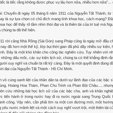
chỉ tiếc là tiếc rằng không được phục vụ lâu hơn nữa, nhiều hơn nữa”… 
ỏi: Chuyến đi ngày 05 tháng 6 năm 1911 của Nguyễn Tất Thành, từ
hay là sự lựa chọn có chủ đích mang tính khoa học, cách mạng? Đâ
oa học để thấy rõ tầm nhìn thời đại và là thiên tài của trí tuệ mà Ng
 chúng ta đã thể hiện.
1911 rời cảng Nhà Rồng (Sài Gòn) sang Pháp cũng là ngày mở đầu c
y đã hơn một thế kỷ, lớp bụi thời gian đã phủ dầy nhiều sự kiện,
ình. Đây là một khó khăn cho công tác nghiên cứu. Tuy nhiên với n
về những dấu mốc, các sự kiện lịch sử, chúng ta có thể khẳng định rằ
Người suy nghĩ và chuẩn bị rất kỹ càng. Đây là một quyết định đúng đ
a thời đại của Nguyễn Tất Thành - Hồ Chí Minh.
vô cùng oanh liệt của nhân dân ta dưới sự lãnh đạo của các bậc s
hùng, Hoàng Hoa Thám, Phan Chu Trinh và Phan Bội Châu…, nhưn
hiên cứu những bài học lịch sử của các bậc cha, anh và khảo nghi
ức tiến hành ở trong nước hay đi ra nước ngoài sang Trung Quốc 
nh công. Vậy nên, cần phải tìm ra một con đường mới, một hướn
 yêu nước mãnh liệt và một cách suy nghĩ vượt trội, một thiên tài của