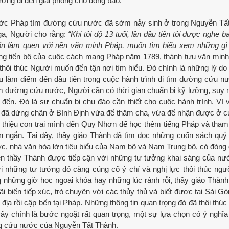
ng đi đến giải phóng cho đồng bào.
ớc Pháp tìm đường cứu nước đã sớm nảy sinh ở trong Nguyễn Tất
Nga, Người cho rằng:
“Khi tôi độ 13 tuổi, lần đầu tiên tôi được nghe 
uốn làm quen với nền văn minh Pháp, muốn tìm hiểu xem những gì
ng tiến bộ của cuộc cách mạng Pháp năm 1789, thành tựu văn minh,
hôi thúc Người muốn đến tận nơi tìm hiểu. Đó chính là những lý d
 làm điểm đến đầu tiên trong cuộc hành trình đi tìm đường cứu n
m đường cứu nước, Người cần có thời gian chuẩn bị kỹ lưỡng, suy 
n. Đó là sự chuẩn bị chu đáo cần thiết cho cuộc hành trình. Vì v
đã dừng chân ở Bình Định vừa để thăm cha, vừa để nhận được ở 
i thiệu con trai mình đến Quy Nhơn để học thêm tiếng Pháp và tham
n ngắn. Tại đây, thầy giáo Thành đã tìm đọc những cuốn sách quý 
c, nhà văn hóa lớn tiêu biểu của Nam bộ và Nam Trung bộ, có đóng 
ên thầy Thành được tiếp cận với những tư tưởng khai sáng của n
 những tư tưởng đó càng củng cố ý chí và nghị lực thôi thúc ngư
những giờ học ngoại khóa hay những lúc rảnh rỗi, thầy giáo Thàn
 biển tiếp xúc, trò chuyện với các thủy thủ và biết được tại Sài Gò
địa rồi cập bến tại Pháp. Những thông tin quan trọng đó đã thôi thú
 chính là bước ngoặt rất quan trọng, một sự lựa chọn có ý nghĩa 
ờng cứu nước của Nguyễn Tất Thành.