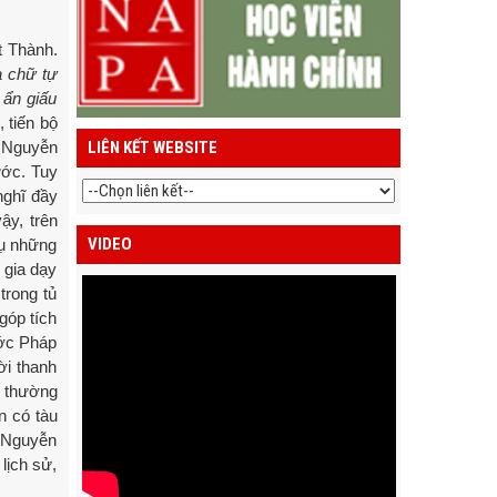
 Thành.
ba chữ tự
 ẩn giấu
 tiến bộ
LIÊN KẾT WEBSITE
o Nguyễn
ước. Tuy
nghĩ đầy
ậy, trên
VIDEO
cụ những
 gia dạy
trong tủ
góp tích
ước Pháp
ời thanh
h thường
n có tàu
c Nguyễn
lịch sử,