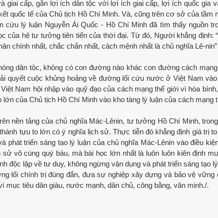
ai cấp, gắn lợi ích dân tộc với lợi ích giai cấp, lợi ích quốc gia và
ết quốc tế của Chủ tịch Hồ Chí Minh. Và, cũng trên cơ sở của tầm n
iên cứu lý luận Nguyễn Ái Quốc - Hồ Chí Minh đã tìm thấy nguồn tr
c của hệ tư tưởng tiên tiến của thời đại. Từ đó, Người khẳng định: 
hân chính nhất, chắc chắn nhất, cách mệnh nhất là chủ nghĩa Lê-nin” 
phóng dân tộc, không có con đường nào khác con đường cách mạng
ải quyết cuộc khủng hoảng về đường lối cứu nước ở Việt Nam vào
 Việt Nam hội nhập vào quỹ đạo của cách mạng thế giới vì hòa bình,
p lớn của Chủ tịch Hồ Chí Minh vào kho tàng lý luận của cách mạng t
ên nền tảng của chủ nghĩa Mác-Lênin, tư tưởng Hồ Chí Minh, tron
 tựu to lớn có ý nghĩa lịch sử. Thực tiễn đó khẳng định giá trị to
 phát triển sáng tạo lý luận của chủ nghĩa Mác-Lênin vào điều kiện
h sử vô cùng quý báu, mà bài học lớn nhất là luôn luôn kiên định mục
nh độc lập về tư duy, không ngừng vận dụng và phát triển sáng tạo lý
ng lối chính trị đúng đắn, đưa sự nghiệp xây dựng và bảo vệ vững
vì mục tiêu dân giàu, nước mạnh, dân chủ, công bằng, văn minh./.