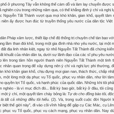
nh phố ở phương Tây vẫn không thể cám dỗ và làm lay chuyển được 
ả nghiên cứu trong những năm qua, có thể khẳng định ý chí và nghị lự
ớc Nguyễn Tất Thành vượt qua mọi khó khăn, gian khổ, quyết tâm r
 niên ấy được hun đúc từ truyền thống yêu nước của dân tộc Việt
 dân Pháp xâm lược, thiết lập chế độ thống trị chuyên chế tàn bạo vớ
ng lầm than đói khổ, trong một gia đình nhà nho yêu nước, tại một 
ất địa linh nhân kiệt, ngay từ nhỏ Nguyễn Tất Thành đã chứng kiến
bất khuất của nhân dân ta, dưới sự lãnh đạo của các sĩ phu yêu nư
 lên trong tâm hồn người thanh niên Nguyễn Tất Thành một tinh 
 nhân quan trọng để xây dựng nên ý chí và nghị lực phi thường, đ
àn khó khăn gian khổ, chịu đựng mọi gian nan, thách thức, chấp nh
ệm, một lòng một dạ phục vụ Tổ quốc, phục vụ nhân dân, như lời tâ
ho quyền lợi Tổ quốc, và hạnh phúc của quốc dân. Những khi tôi phả
 nghèo - là vì mục đích đó... Bất kỳ bao giờ, bất kỳ ở đâu, tôi cũng 
ới một ý chí, một quyết tâm cháy bỏng là:
Tự do cho đồng bào tôi, độc
là tất cả những điều tôi hiểu.
(2). Và, trong suốt cuộc đời Người 
biệt thế giới này”, đi vào cõi vĩnh hằng để gặp cụ Các Mác, cụ Lêni
 sức phục vụ Tổ quốc, phục vụ cách mạng, phục vụ nhân dân. Nay dù