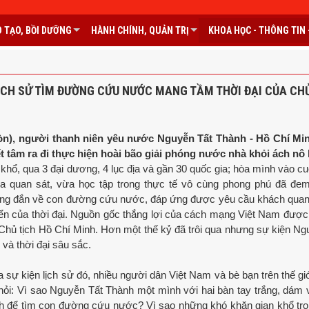
 TẠO, BỒI DƯỠNG
HÀNH CHÍNH, QUẢN TRỊ
KHOA HỌC - THÔNG TIN -
LỊCH SỬ TÌM ĐƯỜNG CỨU NƯỚC MANG TẦM THỜI ĐẠI CỦA CH
n), người thanh niên yêu nước Nguyễn Tất Thành - Hồ Chí Min
 tâm ra đi thực hiện hoài bão giải phóng nước nhà khỏi ách nô l
khổ, qua 3 đại dương, 4 lục địa và gần 30 quốc gia; hòa mình vào c
ừa quan sát, vừa học tập trong thực tế vô cùng phong phú đã đem
úng đắn về con đường cứu nước, đáp ứng được yêu cầu khách qua
riển của thời đại. Nguồn gốc thắng lợi của cách mạng Việt Nam được
Chủ tịch Hồ Chí Minh. Hơn một thế kỷ đã trôi qua nhưng sự kiện Ngư
và thời đại sâu sắc.
sự kiện lịch sử đó, nhiều người dân Việt Nam và bè bạn trên thế giớ
hỏi: Vì sao Nguyễn Tất Thành một mình với hai bàn tay trắng, dám 
ình để tìm con đường cứu nước? Vì sao những khó khăn gian khổ tr