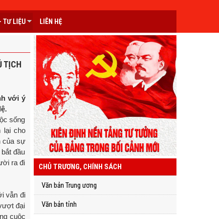
 TƯ LIỆU
LIÊN HỆ
Ủ TỊCH
h với ý
ệ.
uộc sống
 lại cho
n của sự
 bắt đầu
ời ra đi
CHỦ TRƯƠNG, CHÍNH SÁCH
Văn bản Trung ương
i vẫn đi
Văn bản tỉnh
vượt đại
ong cuộc