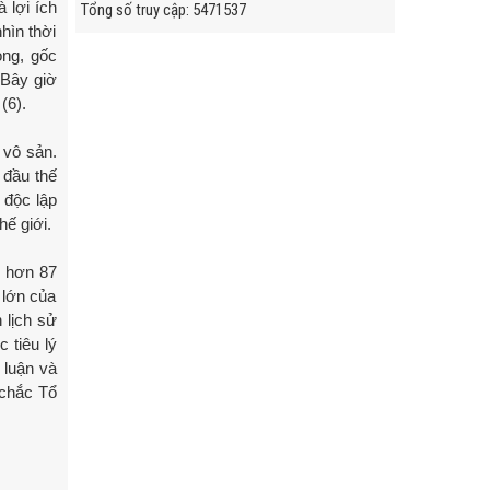
 lợi ích
Tổng số truy cập
:
5
4
7
1
5
3
7
hìn thời
ong, gốc
“Bây giờ
(6).
 vô sản.
 đầu thế
 độc lập
hế giới.
g hơn 87
 lớn của
 lịch sử
 tiêu lý
 luận và
 chắc Tổ