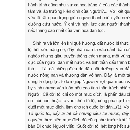
hành trình cũng như sự xa hoa tráng lệ của các thà
tâm và lập trường kiên định của Người?.... Với kết qu
yếu tố rất quan trọng giúp người thanh niên yêu nư
đường cứu nuớc. Ý chí và nghị lực của người thanh
nấc thang cao nhất của văn hóa dân tộc.
Sinh ra và lớn lên khi quê hương, đất nước bị thực
lột hết sức nặng nề, đẩy nhân dân ta vào cảnh bần cù
nghèo nhưng giàu truyền thống cách mạng, một vùng đ
cực của người dân mất nước và tinh thần đấu tranh 
thời… Tất cả những điều đó đã nuôi dưỡng, vun đắp
nước nồng nàn và thương dân vô hạn. Đây là một tác
cũng là động lực to lớn giúp Người vượt qua muôn v
hy sinh nhưng vẫn luôn nêu cao tinh thần trách nhi
Người: Cả đời tôi chỉ có một mục đích, là phấn đấu c
nơi núi non, hoặc ra vào chốn tù tội, xông pha sự hiểm
đuổi một mục đích, làm cho ích quốc lợi dân...(1). V
Tổ quốc tôi, đấy là tất cả những điều tôi muốn, đấy 
nguyện thực hiện mục đích đó cũng như trước khi “từ 
bản Di chúc Người viết: “Suốt đời tôi hết lòng hết