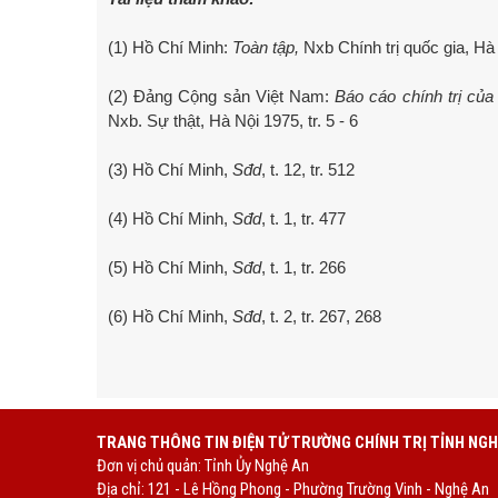
(1) Hồ Chí Minh:
Toàn tập,
Nxb Chính trị quốc gia, Hà N
(2) Đảng Cộng sản Việt Nam:
Báo cáo chính trị của
Nxb. Sự thật, Hà Nội 1975, tr. 5 - 6
(3) Hồ Chí Minh,
Sđd
, t. 12, tr. 512
(4) Hồ Chí Minh,
Sđd
, t. 1, tr. 477
(5) Hồ Chí Minh,
Sđd
, t. 1, tr. 266
(6) Hồ Chí Minh,
Sđd
, t. 2, tr. 267, 268
TRANG THÔNG TIN ĐIỆN TỬ TRƯỜNG CHÍNH TRỊ TỈNH NGH
Đơn vị chủ quản: Tỉnh Ủy Nghệ An
Địa chỉ: 121 - Lê Hồng Phong - Phường Trường Vinh - Nghệ An