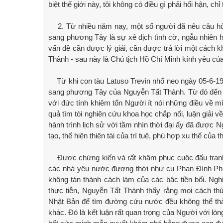
biệt thế giới này, tôi không có điều gì phải hối hận, 
2. Từ nhiều năm nay, một số người đã nêu câu h
sang phương Tây là sự xê dịch tình cờ, ngẫu nhiên 
vấn đề cần được lý giải, cần được trả lời một cách kh
Thành - sau này là Chủ tịch Hồ Chí Minh kính yêu của
Từ khi con tàu Latuso Trevin nhổ neo ngày 05-6-
sang phương Tây của Nguyễn Tất Thành. Từ đó đến na
với đức tính khiêm tốn Người ít nói những điều về m
quả tìm tòi nghiên cứu khoa học chắp nối, luận giải 
hành trình lịch sử với tầm nhìn thời đại ấy đã được 
tạo, thể hiện thiên tài của trí tuệ, phù hợp xu thế củ
Được chứng kiến và rất khâm phục cuộc đấu tranh 
các nhà yêu nước đương thời như cụ Phan Đình P
không tán thành cách làm của các bậc tiền bối. Ng
thực tiễn, Nguyễn Tất Thành thấy rằng mọi cách th
Nhật Bản để tìm đường cứu nước đều không thể thà
khác. Đó là kết luận rất quan trọng của Người với lòng