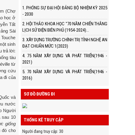
1. PHÓNG SỰ ĐẠI HỘI ĐẢNG BỘ NHIỆM KỲ 2025
iêm (Chợ
- 2030
ào học ở
2. HỘI THẢO KHOA HỌC "70 NĂM CHIẾN THẮNG
uyễn Tất
LỊCH SỬ ĐIỆN BIÊN PHỦ (1954-2024)...
cảng Sài
a Touche
3. XÂY DỰNG TRƯỜNG CHÍNH TRỊ TỈNH NGHỆ AN
một sinh
ĐẠT CHUẨN MỨC 1(2023)
trả lời:
4. 75 NĂM XÂY DỰNG VÀ PHÁT TRIỂN(1946 -
uống tàu
2021)
ville từ
ường cứu
5. 70 NĂM XÂY DỰNG VÀ PHÁT TRIỂN(1946 -
a đi của
2016)
SƠ ĐỒ ĐƯỜNG ĐI
Quốc và
yêu nước
úp Người
à sau 10
THỐNG KÊ TRUY CẬP
i: giống
u đó cho
Người đang truy cập
:
30