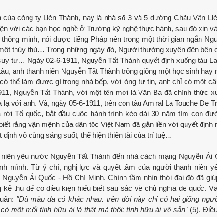
nh của công ty Liên Thành, nay là nhà số 3 và 5 đường Châu Văn L
yện với các bạn học nghề ở Trường kỹ nghệ thực hành, sau đó xin v
thông minh, nói được tiếng Pháp nên trong một thời gian ngắn Ng
một thủy thủ… Trong những ngày đó, Người thường xuyên đến bến 
 suy tư… Ngày 02-6-1911, Nguyễn Tất Thành quyết định xuống tàu L
n tàu, anh thanh niên Nguyễn Tất Thành trông giống một học sinh hay 
ó thể làm được gì trong nhà bếp, với lòng tự tin, anh chỉ có một câu 
1911, Nguyễn Tất Thành, với một tên mới là Văn Ba đã chính thức x
lạ với anh. Và, ngày 05-6-1911, trên con tàu Amiral La Touche De Tré
 rời Tổ quốc, bắt đầu cuộc hành trình kéo dài 30 năm tìm con đ
biết rằng vận mệnh của dân tộc Việt Nam đã gắn liền với quyết định r
định vô cùng sáng suốt, thể hiện thiên tài của trí tuệ…
h niên yêu nước Nguyễn Tất Thành đến nhà cách mạng Nguyễn Ái 
hính mình. Từ ý chí, nghị lực và quyết tâm của người thanh niên 
a Nguyễn Ái Quốc - Hồ Chí Minh. Chính tầm nhìn thời đại đó đã gi
 kẻ thù để có điều kiện hiểu biết sâu sắc về chủ nghĩa đế quốc. V
luận:
"Dù màu da có khác nhau, trên đời này chỉ có hai giống ngườ
 có một mối tính hữu ái là thật mà thôi: tình hữu ái vô sản"
(5). Điề