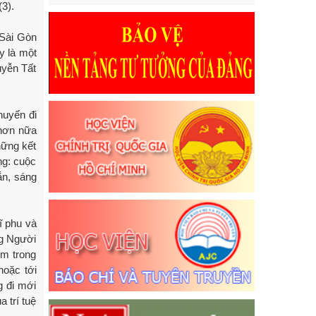
(3).
 Sài Gòn
y là một
uyễn Tất
huyến đi
 hơn nữa
hững kết
ng: cuộc
ắn, sáng
ĩ phu và
g Người
ệm trong
hoặc tới
g đi mới
 trí tuệ