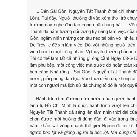
... Đến Sài Gòn, Nguyễn Tất Thành ở tại chi nhá
Lớn). Tại đây, Người thường đi vào xóm thợ, trò chu
trường dạy nghề đào tạo công nhân hàng hải .…Vốn 
Thành đã nắm tương đối vững kỹ năng làm việc của 
Gòn, ngắm nhìn những con tàu neo tại bến với nhiều
De Tréville để xin làm việc. Đối với những người trê
viên hơn là một công nhân. Vị thuyền trưởng hỏi anh c
Tôi có thể làm tất cả những gì ông cần! Ngày 03-6-
làm phụ bếp, một công việc mà trước đó hoàn toàn xa 
bến cảng Nhà rồng - Sài Gòn, Nguyễn Tất Thành đã
nước, giải phóng dân tộc. Vào thời điểm đó, không ai 
một con người mà lịch sử đã chứng tỏ đó là một quyết 
Hành trình tìm đường cứu nước của người than
lãnh tụ Hồ Chí Minh là cuộc hành trình vượt lên c
Nguyễn Tất Thành đã sáng lên tầm nhìn thời đại củ
chọn được một hướng đi đúng đắn, đi vào trong lòng
năm khảo sát vòng quanh thế giới Người đi tới kết 
người bóc lột và giống người bị bóc lột. Mà cũng chỉ