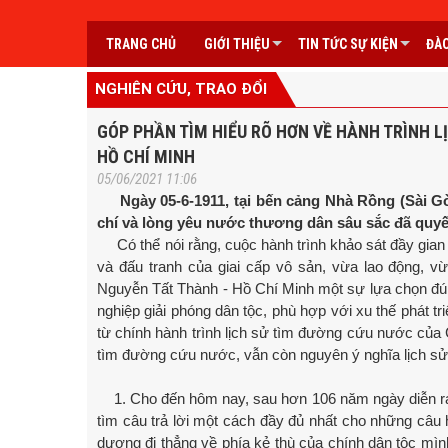
TRANG CHỦ
GIỚI THIỆU
TIN TỨC SỰ KIỆN
ĐÀO
NGHIÊN CỨU, TRAO ĐỔI
GÓP PHẦN TÌM HIỂU RÕ HƠN VỀ HÀNH TRÌNH 
HỒ CHÍ MINH
05/06/2021 11:06
Ngày 05-6-1911, tại bến cảng Nhà Rồng (Sài Gò
chí và lòng yêu nước thương dân sâu sắc đã quyết
Có thể nói rằng, cuộc hành trình khảo sát đầy gian 
và đấu tranh của giai cấp vô sản, vừa lao động, v
Nguyễn Tất Thành - Hồ Chí Minh một sự lựa chọn đ
nghiệp giải phóng dân tộc, phù hợp với xu thế phát t
từ chính hành trình lịch sử tìm đường cứu nước của 
tìm đường cứu nước, vẫn còn nguyên ý nghĩa lịch sử 
1. Cho đến hôm nay, sau hơn 106 năm ngày diễn ra 
tìm câu trả lời một cách đầy đủ nhất cho những câu 
dương đi thẳng về phía kẻ thù của chính dân tộc m