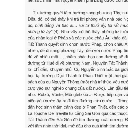
hết sức minh mẫn quyết khám phá bằng được con đườ
Tư tưởng quyết tâm hướng sang phương Tây, nư
Điều đó, có thể thấy khi trả lời phỏng vấn nhà báo 
do, bình đẳng và bác ái… và từ thuở ấy, tôi rất m
những từ ấy”
(4). Như vậy có thể thấy, những tư tưở
của nhân loại ở Pháp và các nước châu Âu khác đã t
Tất Thành quyết định chọn nước Pháp, chọn châu Âu
nhiên, để đi sang phương Tây, đến với nước Pháp tì
đủ về nhiều mặt…, nhằm phác họa con đường sẽ đi đế
đường từ Huế đi về phương Nam, Nguyễn Tất Thành 
lời chỉ dẫn, khuyên nhủ. Cụ Nguyễn Sinh Sắc đã giớ
học tại trường Dục Thanh ở Phan Thiết một thời gia
sách của cụ Nguyễn Thông (một nhà trí thức yêu nướ
cực vào sự nghiệp chung của đất nước). Lần đầu ti
như: Rútxô, Vônte, Môngtétxkiơ… Được tiếp cận với
niên yêu nước ấy ra đi tìm đường cứu nước… Trong 
dẫn học sinh thăm cảnh đẹp ở Phan Thiết, đến các bãi
La Touche De Tréville từ cảng Sài Gòn qua các thuộc 
Tất Thành đến Sài Gòn để tìm đường xuất dương. Đây
với tầm nhìn thời đại, mở đầu cho quá trình tìm đư