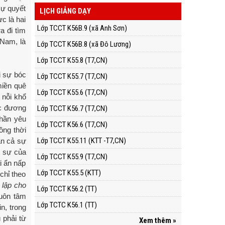
sự quyết
LỊCH GIẢNG DẠY
c là hai
Lớp TCCT K56B.9 (xã Anh Sơn)
a đi tìm
 Nam, là
Lớp TCCT K56B.8 (xã Đô Lương)
Lớp TCCT K55.8 (T7,CN)
i sự bóc
Lớp TCCT K55.7 (T7,CN)
miền quê
Lớp TCCT K55.6 (T7,CN)
 nỗi khổ
ớc đương
Lớp TCCT K56.7 (T7,CN)
thần yêu
Lớp TCCT K56.6 (T7,CN)
ồng thời
Lớp TCCT K55.11 (KTT -T7,CN)
ận cả sự
m sự của
Lớp TCCT K55.9 (T7,CN)
i ẩn nấp
Lớp TCCT K55.5 (KTT)
chỉ theo
 lập cho
Lớp TCCT K56.2 (TT)
luôn tâm
Lớp TCTC K56.1 (TT)
n, trong
 phải từ
Xem thêm »