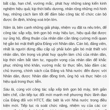
bất cập, hạn chế, vướng mắc, phát huy những sáng kiến kinh
nghiệm hiệu quả; kịp thời biểu dương, nhân rộng những mô hình
hay, những cách làm tốt để đảm bảo công tác tổ chức cán bộ
được ổn định, không xoá trộn lớn.
Năm là
, bên cạnh những giải pháp, nhiệm vụ đặt ra nêu trên, để
công tác sắp xếp, tinh gọn bộ máy hiệu lực, hiệu quả đạt được
sự ủng hộ, đồng thuận của nhân dân cần tăng cường mối quan
hệ gắn bó mật thiết giữa Đảng với Nhân dân. Cán bộ, đảng viên,
nhất là người đứng đầu cấp uỷ phải luôn gắn bó mật thiết với
nhân dân, tôn trọng và phát huy quyền làm chủ của nhân dân,
kịp thời nắm bắt tâm tư, nguyện vọng của nhân dân để khắc
phục những khó khăn, vướng mắc từ thực tiễn, bảo đảm các
chủ trương, chính sách của Đảng và Nhà nước đến được với
Nhân dân, được Nhân dân đồng tình, ủng hộ và thực hiện có
hiệu quả trong thực tiễn.
Sáu là
, cùng với công tác sắp xếp tinh gọn bộ máy, tinh giản
biên chế, cần tiếp tục đổi mới mạnh mẽ phương thức lãnh đạo
của Đảng đối với HTCT, đặc biệt là với Nhà nước trong điều
kiện mới. Tiếp tục rà soát chức năng, nhiệm vụ của các cơ