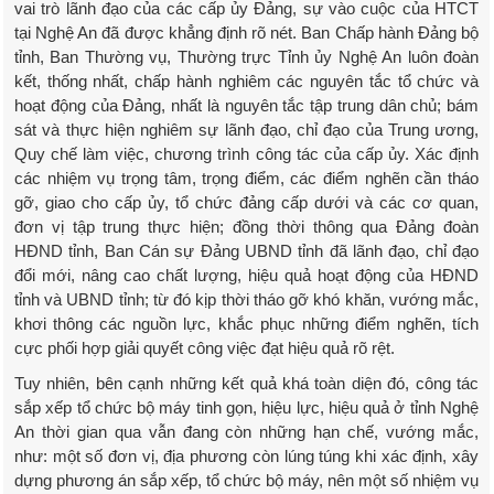
vai trò lãnh đạo của các cấp ủy Đảng, sự vào cuộc của HTCT
tại Nghệ An đã được khẳng định rõ nét. Ban Chấp hành Đảng bộ
tỉnh, Ban Thường vụ, Thường trực Tỉnh ủy Nghệ An luôn đoàn
kết, thống nhất, chấp hành nghiêm các nguyên tắc tổ chức và
hoạt động của Đảng, nhất là nguyên tắc tập trung dân chủ; bám
sát và thực hiện nghiêm sự lãnh đạo, chỉ đạo của Trung ương,
Quy chế làm việc, chương trình công tác của cấp ủy. Xác định
các nhiệm vụ trọng tâm, trọng điểm, các điểm nghẽn cần tháo
gỡ, giao cho cấp ủy, tổ chức đảng cấp dưới và các cơ quan,
đơn vị tập trung thực hiện; đồng thời thông qua Đảng đoàn
HĐND tỉnh, Ban Cán sự Đảng UBND tỉnh đã lãnh đạo, chỉ đạo
đổi mới, nâng cao chất lượng, hiệu quả hoạt động của HĐND
tỉnh và UBND tỉnh; từ đó kịp thời tháo gỡ khó khăn, vướng mắc,
khơi thông các nguồn lực, khắc phục những điểm nghẽn, tích
cực phối hợp giải quyết công việc đạt hiệu quả rõ rệt.
Tuy nhiên, bên cạnh những kết quả khá toàn diện đó, công tác
sắp xếp tổ chức bộ máy tinh gọn, hiệu lực, hiệu quả ở tỉnh Nghệ
An thời gian qua vẫn đang còn những hạn chế, vướng mắc,
như: một số đơn vị, địa phương còn lúng túng khi xác định, xây
dựng phương án sắp xếp, tổ chức bộ máy, nên một số nhiệm vụ