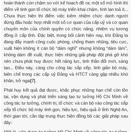
hoàn thành còn chậm so với kế hoạch đề ra; một số mô hình thí
điểm về tinh gọn tổ chức bộ máy triển khai chậm, tính lan toả ít...
Chưa thực hiện thí điểm việc kiêm nhiệm chức danh người
đứng đầu hoặc hợp nhất một số cơ quan của cấp uỷ và cơ quan
chuyên môn của chính quyền có chức năng, nhiệm vụ tương
đồng ở cấp tỉnh. Đặc biệt, trong bối cảnh hiện nay, khi Đảng ta
đang đẩy mạnh công cuộc phòng, chống tham nhũng, tiêu cực,
xuất hiện không ít cán bộ “dám nghĩ” nhưng không “dám làm”,
không dám đề xuất, thực hiện những giải pháp đột phá gỡ khó
nên chưa phát huy được hết năng lực, tinh thần đổi mới, sáng
tạo... Điều này, càng cho công tác sắp xếp, tinh giản bộ máy,
biên chế trong các cấp uỷ Đảng và HTCT càng gặp nhiều khó
khăn, trở ngại
[7]
.
Phát huy kết quả đạt được, khắc phục những hạn chế còn tồn
tại, vận dụng và phát triển sáng tạo tư tưởng Hồ Chí Minh về
công tác tư tưởng, chính trị, tổ chức và cán bộ vào công tác sắp
xếp tổ chức bộ máy tinh gọn, hiệu lực, hiệu quả ở tỉnh Nghệ An,
thời gian tới, cần tập trung thực hiện đồng bộ các giải pháp sau
đây:
Một là
, vận dụng tư tưởng Hồ Chí Minh về công tác tư tưởng,