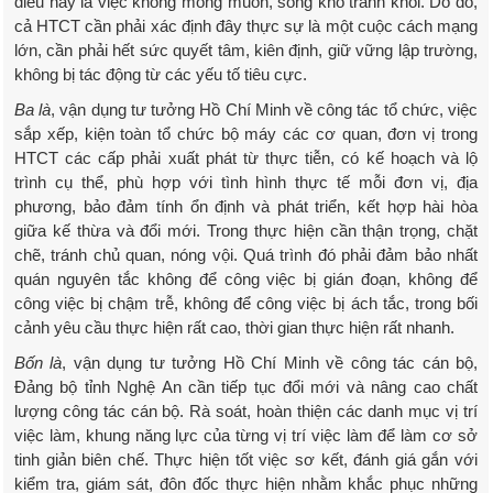
điều này là việc không mong muốn, song khó tránh khỏi. Do đó,
cả HTCT cần phải xác định đây thực sự là một cuộc cách mạng
lớn, cần phải hết sức quyết tâm, kiên định, giữ vững lập trường,
không bị tác động từ các yếu tố tiêu cực.
Ba là
, vận dụng tư tưởng Hồ Chí Minh về công tác tổ chức, việc
sắp xếp, kiện toàn tổ chức bộ máy các cơ quan, đơn vị trong
HTCT các cấp phải xuất phát từ thực tiễn, có kế hoạch và lộ
trình cụ thể, phù hợp với tình hình thực tế mỗi đơn vị, địa
phương, bảo đảm tính ổn định và phát triển, kết hợp hài hòa
giữa kế thừa và đổi mới. Trong thực hiện cần thận trọng, chặt
chẽ, tránh chủ quan, nóng vội. Quá trình đó phải đảm bảo nhất
quán nguyên tắc không để công việc bị gián đoạn, không để
công việc bị chậm trễ, không để công việc bị ách tắc, trong bối
cảnh yêu cầu thực hiện rất cao, thời gian thực hiện rất nhanh.
Bốn là
, vận dụng tư tưởng Hồ Chí Minh về công tác cán bộ,
Đảng bộ tỉnh Nghệ An cần tiếp tục đổi mới và nâng cao chất
lượng công tác cán bộ. Rà soát, hoàn thiện các danh mục vị trí
việc làm, khung năng lực của từng vị trí việc làm để làm cơ sở
tinh giản biên chế. Thực hiện tốt việc sơ kết, đánh giá gắn với
kiểm tra, giám sát, đôn đốc thực hiện nhằm khắc phục những