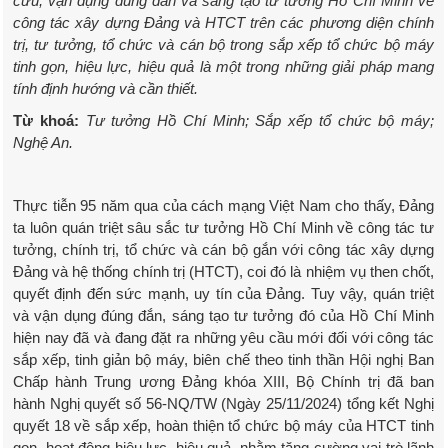
cứu, vận dụng đúng đắn và sáng tạo tư tưởng Hồ Chí Minh về
công tác xây dựng Đảng và HTCT trên các phương diện chính
trị, tư tưởng, tổ chức và cán bộ trong sắp xếp tổ chức bộ máy
tinh gọn, hiệu lực, hiệu quả là một trong những giải pháp mang
tính định hướng và cần thiết.
Từ khoá:
Tư tưởng Hồ Chí Minh; Sắp xếp tổ chức bộ máy;
Nghệ An.
Thực tiễn 95 năm qua của cách mạng Việt Nam cho thấy, Đảng
ta luôn quán triệt sâu sắc tư tưởng Hồ Chí Minh về công tác tư
tưởng, chính trị, tổ chức và cán bộ gắn với công tác xây dựng
Đảng và hệ thống chính trị (HTCT), coi đó là nhiệm vụ then chốt,
quyết định đến sức mạnh, uy tín của Đảng. Tuy vậy, quán triệt
và vận dụng đúng đắn, sáng tạo tư tưởng đó của Hồ Chí Minh
hiện nay đã và đang đặt ra những yêu cầu mới đối với công tác
sắp xếp, tinh giản bộ máy, biên chế theo tinh thần Hội nghị Ban
Chấp hành Trung ương Đảng khóa XIII, Bộ Chính trị đã ban
hành Nghị quyết số 56-NQ/TW (Ngày 25/11/2024) tổng kết Nghị
quyết 18 về sắp xếp, hoàn thiện tổ chức bộ máy của HTCT tinh
gọn, hoạt động hiệu lực, hiệu quả, nhằm tăng cường vai trò lãnh