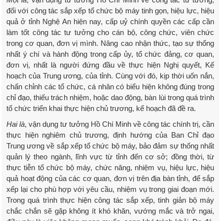
đối với công tác sắp xếp tổ chức bộ máy tinh gọn, hiệu lực, hiệu
quả ở tỉnh Nghệ An hiện nay, cấp uỷ chính quyền các cấp cần
làm tốt công tác tư tưởng cho cán bộ, công chức, viên chức
trong cơ quan, đơn vị mình. Nâng cao nhận thức, tạo sự thống
nhất ý chí và hành động trong cấp ủy, tổ chức đảng, cơ quan,
đơn vị, nhất là người đứng đầu về thực hiện Nghị quyết, Kế
hoạch của Trung ương, của tỉnh. Cùng với đó, kịp thời uốn nắn,
chấn chỉnh các tổ chức, cá nhân có biểu hiện không đúng trong
chỉ đạo, thiếu trách nhiệm, hoặc dao động, bàn lùi trong quá trình
tổ chức triển khai thực hiện chủ trương, kế hoạch đã đề ra.
Hai là
, vận dụng tư tưởng Hồ Chí Minh về công tác chính trị, cần
thực hiện nghiêm chủ trương, định hướng của Ban Chỉ đạo
Trung ương về sắp xếp tổ chức bộ máy, bảo đảm sự thống nhất
quản lý theo ngành, lĩnh vực từ tỉnh đến cơ sở; đồng thời, từ
thực tiễn tổ chức bộ máy, chức năng, nhiệm vụ, hiệu lực, hiệu
quả hoạt động của các cơ quan, đơn vị trên địa bàn tỉnh, để sắp
xếp lại cho phù hợp với yêu cầu, nhiệm vụ trong giai đoạn mới.
Trong quá trình thực hiện công tác sắp xếp, tinh giản bộ máy
chắc chắn sẽ gặp không ít khó khăn, vướng mắc và trở ngai,