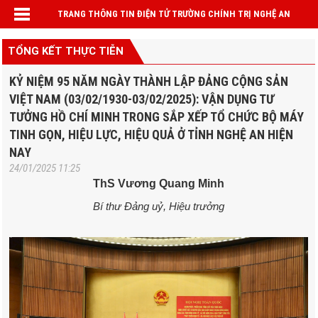
TRANG THÔNG TIN ĐIỆN TỬ TRƯỜNG CHÍNH TRỊ NGHỆ AN
TỔNG KẾT THỰC TIỄN
KỶ NIỆM 95 NĂM NGÀY THÀNH LẬP ĐẢNG CỘNG SẢN
VIỆT NAM (03/02/1930-03/02/2025): VẬN DỤNG TƯ
TƯỞNG HỒ CHÍ MINH TRONG SẮP XẾP TỔ CHỨC BỘ MÁY
TINH GỌN, HIỆU LỰC, HIỆU QUẢ Ở TỈNH NGHỆ AN HIỆN
NAY
24/01/2025 11:25
ThS Vương Quang Minh
Bí thư Đảng uỷ, Hiệu trưởng