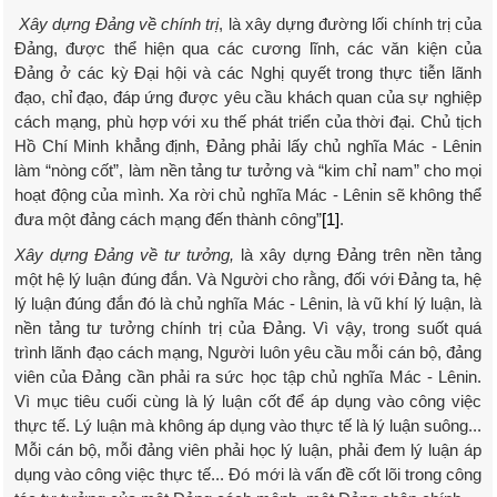
Xây dựng Đảng về chính trị
, là xây dựng đường lối chính trị của
Đảng, được thể hiện qua các cương lĩnh, các văn kiện của
Đảng ở các kỳ Đại hội và các Nghị quyết trong thực tiễn lãnh
đạo, chỉ đạo, đáp ứng được yêu cầu khách quan của sự nghiệp
cách mạng, phù hợp với xu thế phát triển của thời đại. Chủ tịch
Hồ Chí Minh khẳng định, Đảng phải lấy chủ nghĩa Mác - Lênin
làm “nòng cốt”, làm nền tảng tư tưởng và “kim chỉ nam” cho mọi
hoạt động của mình. Xa rời chủ nghĩa Mác - Lênin sẽ không thể
đưa một đảng cách mạng đến thành công”
[1]
.
Xây dựng Đảng về tư tưởng,
là xây dựng Đảng trên nền tảng
một hệ lý luận đúng đắn.
Và Người cho rằng, đối với Đảng ta, hệ
lý luận đúng đắn đó là
chủ nghĩa Mác - Lênin, là vũ khí lý luận, là
nền tảng tư tưởng chính trị của Đảng. Vì vậy, trong suốt quá
trình lãnh đạo cách mạng, Người luôn yêu cầu mỗi cán bộ, đảng
viên của Đảng cần phải ra sức học tập chủ nghĩa Mác - Lênin.
Vì mục tiêu cuối cùng là lý luận cốt để áp dụng vào công việc
thực tế. Lý luận mà không áp dụng vào thực tế là lý luận suông...
Mỗi cán bộ, mỗi đảng viên phải học lý luận, phải đem lý luận áp
dụng vào công việc thực tế... Đó mới là vấn đề cốt lõi trong công