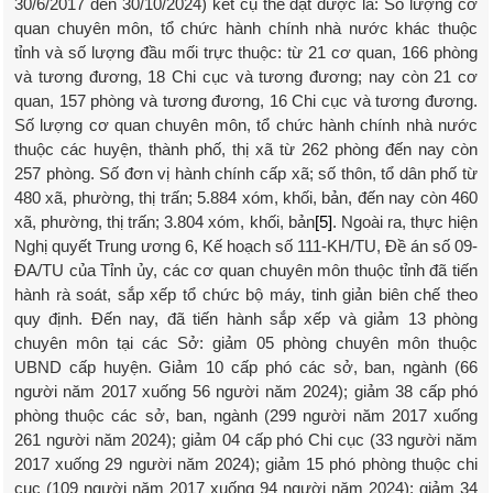
30/6/2017 đến 30/10/2024) kết cụ thể đạt được là: Số lượng cơ
quan chuyên môn, tổ chức hành chính nhà nước khác thuộc
tỉnh và số lượng đầu mối trực thuộc: từ 21 cơ quan, 166 phòng
và tương đương, 18 Chi cục và tương đương; nay còn 21 cơ
quan, 157 phòng và tương đương, 16 Chi cục và tương đương.
Số lượng cơ quan chuyên môn, tổ chức hành chính nhà nước
thuộc các huyện, thành phố, thị xã từ 262 phòng đến nay còn
257 phòng. Số đơn vị hành chính cấp xã; số thôn, tổ dân phố từ
480 xã, phường, thị trấn; 5.884 xóm, khối, bản, đến nay còn 460
xã, phường, thị trấn; 3.804 xóm, khối, bản
[5]
. Ngoài ra, thực hiện
Nghị quyết Trung ương 6, Kế hoạch số 111-KH/TU, Đề án số 09-
ĐA/TU của Tỉnh ủy, các cơ quan chuyên môn thuộc tỉnh đã tiến
hành rà soát, sắp xếp tổ chức bộ máy, tinh giản biên chế theo
quy định. Đến nay, đã tiến hành sắp xếp và giảm 13 phòng
chuyên môn tại các Sở: giảm 05 phòng chuyên môn thuộc
UBND cấp huyện. Giảm 10 cấp phó các sở, ban, ngành (66
người năm 2017 xuống 56 người năm 2024); giảm 38 cấp phó
phòng thuộc các sở, ban, ngành (299 người năm 2017 xuống
261 người năm 2024); giảm 04 cấp phó Chi cục (33 người năm
2017 xuống 29 người năm 2024); giảm 15 phó phòng thuộc chi
cục (109 người năm 2017 xuống 94 người năm 2024); giảm 34