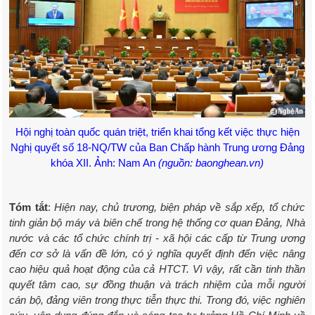
Hội nghị toàn quốc quán triệt, triển khai tổng kết việc thực hiện
Nghị quyết số 18-NQ/TW của Ban Chấp hành Trung ương Đảng
khóa XII. Ảnh: Nam An
(nguồn: baonghean.vn)
Tóm tắt
:
Hiện nay, chủ trương, biện pháp về sắp xếp, tổ chức
tinh giản bộ máy và biên chế trong hệ thống cơ quan Đảng, Nhà
nước và các tổ chức chính trị - xã hội các cấp từ Trung ương
đến cơ sở là vấn đề lớn, có ý nghĩa quyết định đến việc nâng
cao hiệu quả hoạt động của cả HTCT. Vì vậy, rất cần tinh thần
quyết tâm cao, sự đồng thuận và trách nhiệm của mỗi người
cán bộ, đảng viên trong thực tiễn thực thi. Trong đó, việc nghiên