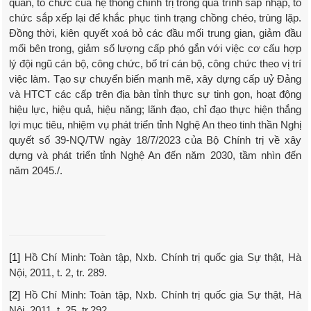
quan, tổ chức của hệ thống chính trị trong quá trình sáp nhập, tổ
chức sắp xếp lại để khắc phục tình trạng chồng chéo, trùng lặp.
Đồng thời, kiên quyết xoá bỏ các đầu mối trung gian, giảm đầu
mối bên trong, giảm số lượng cấp phó gắn với việc cơ cấu hợp
lý đội ngũ cán bộ, công chức, bố trí cán bộ, công chức theo vị trí
việc làm. Tạo sự chuyển biến mạnh mẽ, xây dựng cấp uỷ Đảng
và HTCT các cấp trên địa bàn tỉnh thực sự tinh gọn, hoạt động
hiệu lực, hiệu quả, hiệu năng; lãnh đạo, chỉ đạo thực hiện thắng
lợi mục tiêu, nhiệm vụ phát triển tỉnh Nghệ An theo tinh thần Nghị
quyết số 39-NQ/TW ngày 18/7/2023 của Bộ Chính trị về xây
dựng và phát triển tỉnh Nghệ An đến năm 2030, tầm nhìn đến
năm 2045./.
[1]
Hồ Chí Minh: Toàn tập, Nxb. Chính trị quốc gia Sự thật, Hà
Nội, 2011, t. 2, tr. 289.
[2]
Hồ Chí Minh: Toàn tập, Nxb. Chính trị quốc gia Sự thật, Hà
Nội, 2011, t. 25, tr.292.