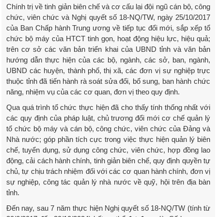
Chính trị về tinh giản biên chế và cơ cấu lại đội ngũ cán bộ, công
chức, viên chức và Nghị quyết số 18-NQ/TW, ngày 25/10/2017
của Ban Chấp hành Trung ương về tiếp tục đổi mới, sắp xếp tổ
chức bộ máy của HTCT tinh gọn, hoạt động hiệu lực, hiệu quả;
trên cơ sở các văn bản triển khai của UBND tỉnh và văn bản
hướng dẫn thực hiện của các bộ, ngành, các sở, ban, ngành,
UBND các huyện, thành phố, thị xã, các đơn vị sự nghiệp trực
thuộc tỉnh đã tiến hành rà soát sửa đổi, bổ sung, ban hành chức
năng, nhiệm vụ của các cơ quan, đơn vị theo quy định.
Qua quá trình tổ chức thực hiện đã cho thấy tính thống nhất với
các quy định của pháp luật, chủ trương đổi mới cơ chế quản lý
tổ chức bộ máy và cán bộ, công chức, viên chức của Đảng và
Nhà nước; góp phần tích cực trong việc thực hiện quản lý biên
chế, tuyển dụng, sử dụng công chức, viên chức, hợp đồng lao
động, cải cách hành chính, tinh giản biên chế, quy định quyền tự
chủ, tự chịu trách nhiệm đối với các cơ quan hành chính, đơn vị
sự nghiệp, công tác quản lý nhà nước về quỹ, hội trên địa bàn
tỉnh.
Đến nay, sau 7 năm thực hiện Nghị quyết số 18-NQ/TW (tính từ