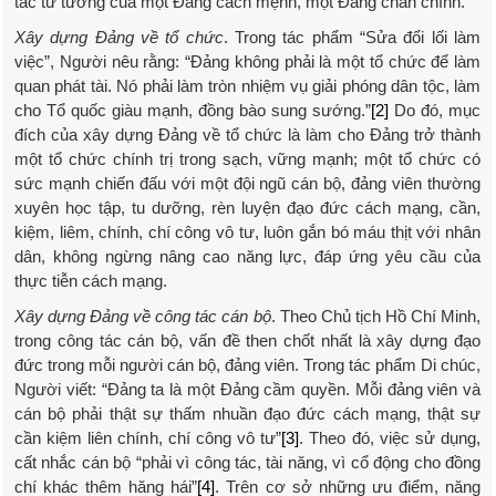
tác tư tưởng của một Đảng cách mệnh, một Đảng chân chính.
Xây dựng Đảng về tổ chức
. Trong tác phẩm “Sửa đổi lối làm
việc”, Người nêu rằng: “Đảng không phải là một tổ chức để làm
quan phát tài. Nó phải làm tròn nhiệm vụ giải phóng dân tộc, làm
cho Tổ quốc giàu mạnh, đồng bào sung sướng.”
[2]
Do đó, mục
đích của xây dựng Đảng về tổ chức là làm cho Đảng trở thành
một tổ chức chính trị trong sạch, vững mạnh; một tổ chức có
sức mạnh chiến đấu với một đội ngũ cán bộ, đảng viên thường
xuyên học tập, tu dưỡng, rèn luyện đạo đức cách mạng, cần,
kiệm, liêm, chính, chí công vô tư, luôn gắn bó máu thịt với nhân
dân, không ngừng nâng cao năng lực, đáp ứng yêu cầu của
thực tiễn cách mạng.
Xây dựng Đảng về công tác cán bộ
. Theo Chủ tịch Hồ Chí Minh,
trong công tác cán bộ, vấn đề then chốt nhất là xây dựng đạo
đức trong mỗi người cán bộ, đảng viên. Trong tác phẩm Di chúc,
Người viết: “Đảng ta là một Đảng cầm quyền. Mỗi đảng viên và
cán bộ phải thật sự thấm nhuần đạo đức cách mạng, thật sự
cần kiệm liên chính, chí công vô tư”
[3]
. Theo đó, việc sử dụng,
cất nhắc cán bộ “phải vì công tác, tài năng, vì cổ động cho đồng
chí khác thêm hăng hái”
[4]
. Trên cơ sở những ưu điểm, năng