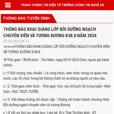
TRANG THÔNG TIN ĐIỆN TỬ TRƯỜNG CHÍNH TRỊ NGHỆ AN
THÔNG BÁO TUYỂN SINH
THÔNG BÁO KHAI GIẢNG LỚP BỒI DƯỠNG NGẠCH
CHUYÊN VIÊN VÀ TƯƠNG ĐƯƠNG K38.8 NĂM 2024
27/08/2024 08:12
📣📣📣THÔNG BÁO KHAI GIẢNG LỚP BỒI DƯỠNG NGẠCH CHUYÊN VIÊN
VÀ TƯƠNG ĐƯƠNG K38.8
🌹Thời gian: 19h30 phút - Thứ Năm, ngày 05/9/2024 (Học ngoài giờ hành
chính)
👉1.Đối tượng, tiêu chuẩn:- Là công chức, viên chức trong cơ quan nhà
nước, các tổ chức trong hệ thống chính trị và những người có nhu cầu
👉2. Thời gian, hình thức:- Thời gian: Học vào 05 buổi tối trong tuần- Hình
thức: HỌC TRỰC TUYẾN.
👉3. Văn bằng chứng chỉ được cấp:- Chứng chỉ hoàn thành chương trình
Bồi dưỡng ngạch chuyên viên và tương đương
👉4. Hồ sơ thủ tục nhập học: Liên hệ: Đ/c Thái Thị Kim Anh - ĐT