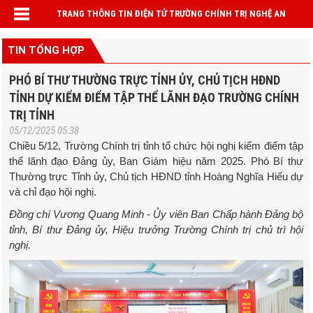
TRANG THÔNG TIN ĐIỆN TỬ TRƯỜNG CHÍNH TRỊ NGHỆ AN
TIN TỔNG HỢP
PHÓ BÍ THƯ THƯỜNG TRỰC TỈNH ỦY, CHỦ TỊCH HĐND
TỈNH DỰ KIỂM ĐIỂM TẬP THỂ LÃNH ĐẠO TRƯỜNG CHÍNH
TRỊ TỈNH
05/12/2025 05:38
Chiều 5/12, Trường Chính trị tỉnh tổ chức hội nghị kiểm điểm tập
thể lãnh đạo Đảng ủy, Ban Giám hiệu năm 2025. Phó Bí thư
Thường trực Tỉnh ủy, Chủ tịch HĐND tỉnh Hoàng Nghĩa Hiếu dự
và chỉ đạo hội nghị.
Đồng chí Vương Quang Minh - Ủy viên Ban Chấp hành Đảng bộ
tỉnh, Bí thư Đảng ủy, Hiệu trưởng Trường Chính trị chủ trì hội
nghị.