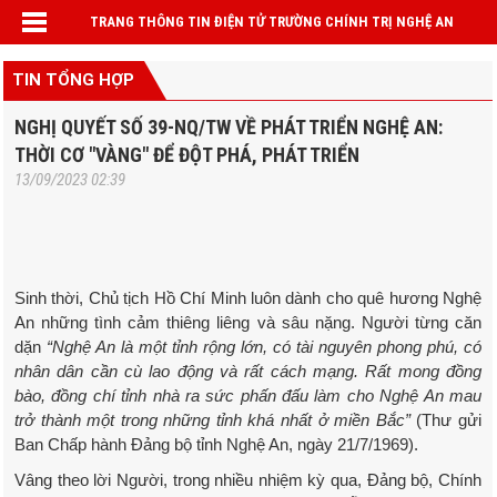
TRANG THÔNG TIN ĐIỆN TỬ TRƯỜNG CHÍNH TRỊ NGHỆ AN
TIN TỔNG HỢP
NGHỊ QUYẾT SỐ 39-NQ/TW VỀ PHÁT TRIỂN NGHỆ AN:
THỜI CƠ "VÀNG" ĐỂ ĐỘT PHÁ, PHÁT TRIỂN
13/09/2023 02:39
Sinh thời, Chủ tịch Hồ Chí Minh luôn dành cho quê hương Nghệ
An những tình cảm thiêng liêng và sâu nặng. Người từng căn
dặn
“Nghệ An là một tỉnh rộng lớn, có tài nguyên phong phú, có
nhân dân cần cù lao động và rất cách mạng. Rất mong đồng
bào, đồng chí tỉnh nhà ra sức phấn đấu làm cho Nghệ An mau
trở thành một trong những tỉnh khá nhất ở miền Bắc”
(Thư gửi
Ban Chấp hành Đảng bộ tỉnh Nghệ An, ngày 21/7/1969).
Vâng theo lời Người, trong nhiều nhiệm kỳ qua, Đảng bộ, Chính