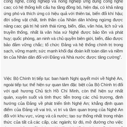
công nghệ, công nghiệp và nông nghiệp ứng dụng công nghệ
cao; có hệ thống kết cấu hạ tầng đồng bộ, hiện đại, có khả năng
ứng phó và thích ứng có hiệu quả với thiên tai, biến đổi khí hậu;
đời sống vật chất, tinh thần của Nhân dân không ngừng được
nâng cao; giá trị hệ sinh thái rừng, biển, đảo, văn hóa, lịch sử và
truyền thống, nhất là văn hóa xứ Nghệ được bảo tồn và phát
huy; quốc phòng, an ninh và chủ quyền biên giới, biển, đảo được
bảo đảm vững chắc; tổ chức Đảng và hệ thống chính trị trong
sạch, vững mạnh; sức mạnh khối đại đoàn kết toàn dân và niềm
tin của Nhân dân đối với Đảng và Nhà nước được tăng cường”.
Việc Bộ Chính trị tiếp tục ban hành Nghị quyết mới về Nghệ An,
ngoài tiếp tục thể hiện sự quan tâm đặc biệt của Bộ Chính trị đối
với quê hương Chủ tịch Hồ Chí Minh, còn thể hiện sự nhất
quán, xuyên suốt và tính thực tiễn trong các chủ trương, định
hướng của Đảng về phát triển tỉnh Nghệ An; khẳng định quan
điểm của Đảng về vai trò, vị trí và tầm quan trọng của Nghệ An
đối với khu vực, vùng và cả nước; tạo sự thống nhất trong nhận
thức của tất cả các cấp, các ngành; từ đó, mở đường cho việc