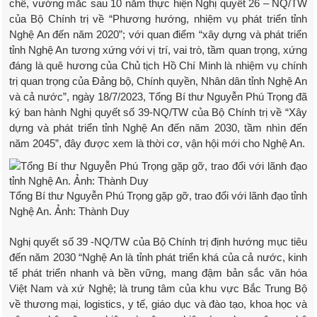
chế, vướng mắc sau 10 năm thực hiện Nghị quyết 26 – NQ/TW
của Bộ Chính trị về “Phương hướng, nhiệm vụ phát triển tỉnh
Nghệ An đến năm 2020”; với quan điểm “xây dựng và phát triển
tỉnh Nghệ An tương xứng với vị trí, vai trò, tầm quan trọng, xứng
đáng là quê hương của Chủ tịch Hồ Chí Minh là nhiệm vụ chính
trị quan trọng của Đảng bộ, Chính quyền, Nhân dân tỉnh Nghệ An
và cả nước”, ngày 18/7/2023, Tổng Bí thư Nguyễn Phú Trọng đã
ký ban hành Nghị quyết số 39-NQ/TW của Bộ Chính trị về “Xây
dựng và phát triển tỉnh Nghệ An đến năm 2030, tầm nhìn đến
năm 2045”, đây được xem là thời cơ, vận hội mới cho Nghệ An.
Tổng Bí thư Nguyễn Phú Trọng gặp gỡ, trao đổi với lãnh đạo tỉnh
Nghệ An. Ảnh: Thành Duy
Nghị quyết số 39 -NQ/TW của Bộ Chính trị định hướng mục tiêu
đến năm 2030 “Nghệ An là tỉnh phát triển khá của cả nước, kinh
tế phát triển nhanh và bền vững, mang đậm bản sắc văn hóa
Việt Nam và xứ Nghệ; là trung tâm của khu vực Bắc Trung Bộ
về thương mại, logistics, y tế, giáo dục và đào tạo, khoa học và