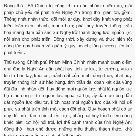
Đồng thời, Bộ Chính trị cũng chỉ ra các nhóm nhiệm vụ, giải
pháp chủ yếu để phát triển Nghệ An trong thời gian tới, gồm:
Thống nhất nhận thức, đổi mới tư duy, khơi dậy khát vọng phát
triển toàn diện, nhanh, mạnh hơn; phát huy truyền thống, văn
hóa mang đậm bản sắc xứ Nghệ trở thành động lực, nguồn lực
nội sinh cho phát triển. Đồng thời, xây dựng và thực hiện tốt
công tác quy hoạch và quản lý quy hoạch; tăng cường liên kết
phát triển…
Thủ tướng Chính phủ Phạm Minh Chính nhấn mạnh quan điểm
chủ đạo là Nghệ An cần phát huy tính tự lực, tự cường, vươn
lên từ bàn tay, khối óc, mảnh đất của mình; đồng thời, phát huy
truyền thống lịch sử hào hùng, tinh thần đại đoàn kết của vùng
đất địa linh nhân kiệt; huy động mọi nguồn lực, nhất là nguồn lực
hợp tác công – tư, nguồn lực ngoài xã hội, lấy đầu tư công dẫn
dắt nguồn lực đầu tư, kích hoạt mọi nguồn lực của xã hội để
phục vụ phát triển tỉnh một cách đột phá. Quy hoạch phải có tư
duy đổi mới, tầm nhìn chiến lược, phải phát huy tối đa tiềm năng
khác biệt, cơ hội nổi trội, lợi thế cạnh tranh của tỉnh Nghệ An;
đồng thời, hạn chế được những mâu thuẫn, thách thức, khó
khăn, vướng mắc mà tỉnh phải tháo gỡ.