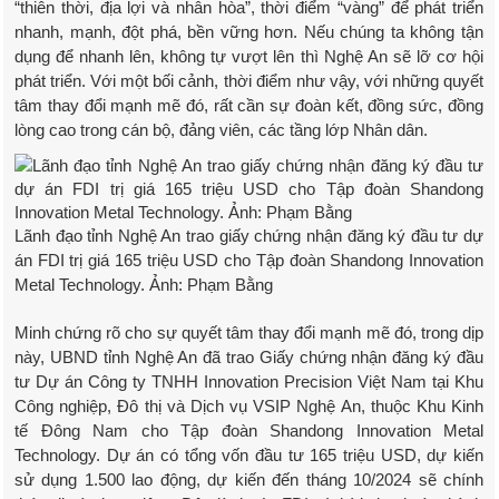
“thiên thời, địa lợi và nhân hòa”, thời điểm “vàng” để phát triển
nhanh, mạnh, đột phá, bền vững hơn. Nếu chúng ta không tận
dụng để nhanh lên, không tự vượt lên thì Nghệ An sẽ lỡ cơ hội
phát triển. Với một bối cảnh, thời điểm như vậy, với những quyết
tâm thay đổi mạnh mẽ đó, rất cần sự đoàn kết, đồng sức, đồng
lòng cao trong cán bộ, đảng viên, các tầng lớp Nhân dân.
Lãnh đạo tỉnh Nghệ An trao giấy chứng nhận đăng ký đầu tư dự
án FDI trị giá 165 triệu USD cho Tập đoàn Shandong Innovation
Metal Technology. Ảnh: Phạm Bằng
Minh chứng rõ cho sự quyết tâm thay đổi mạnh mẽ đó, trong dịp
này, UBND tỉnh Nghệ An đã trao Giấy chứng nhận đăng ký đầu
tư Dự án Công ty TNHH Innovation Precision Việt Nam tại Khu
Công nghiệp, Đô thị và Dịch vụ VSIP Nghệ An, thuộc Khu Kinh
tế Đông Nam cho Tập đoàn Shandong Innovation Metal
Technology. Dự án có tổng vốn đầu tư 165 triệu USD, dự kiến
sử dụng 1.500 lao động, dự kiến đến tháng 10/2024 sẽ chính