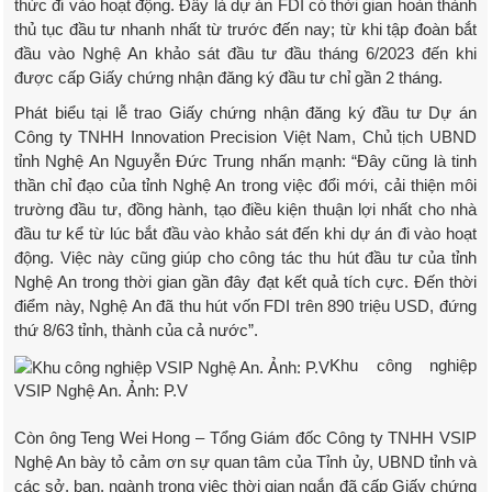
thức đi vào hoạt động. Đây là dự án FDI có thời gian hoàn thành
thủ tục đầu tư nhanh nhất từ trước đến nay; từ khi tập đoàn bắt
đầu vào Nghệ An khảo sát đầu tư đầu tháng 6/2023 đến khi
được cấp Giấy chứng nhận đăng ký đầu tư chỉ gần 2 tháng.
Phát biểu tại lễ trao Giấy chứng nhận đăng ký đầu tư Dự án
Công ty TNHH Innovation Precision Việt Nam, Chủ tịch UBND
tỉnh Nghệ An Nguyễn Đức Trung nhấn mạnh: “Đây cũng là tinh
thần chỉ đạo của tỉnh Nghệ An trong việc đổi mới, cải thiện môi
trường đầu tư, đồng hành, tạo điều kiện thuận lợi nhất cho nhà
đầu tư kể từ lúc bắt đầu vào khảo sát đến khi dự án đi vào hoạt
động. Việc này cũng giúp cho công tác thu hút đầu tư của tỉnh
Nghệ An trong thời gian gần đây đạt kết quả tích cực. Đến thời
điểm này, Nghệ An đã thu hút vốn FDI trên 890 triệu USD, đứng
thứ 8/63 tỉnh, thành của cả nước”.
Khu công nghiệp
VSIP Nghệ An. Ảnh: P.V
Còn ông Teng Wei Hong – Tổng Giám đốc Công ty TNHH VSIP
Nghệ An bày tỏ cảm ơn sự quan tâm của Tỉnh ủy, UBND tỉnh và
các sở, ban, ngành trong việc thời gian ngắn đã cấp Giấy chứng