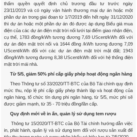
thẩm quyền quyết định chủ trương đầu tư trước ngày
23/11/2019 và có ngày vận hành thương mại dự án hoặc một
phần dự án trong giai đoạn từ 1/7/2019 đến hết ngày 31/12/2020
thì dự án hoặc một phần dự án đó được áp dụng Biểu giá mua
điện của các dự án điện mặt trời nối lưới tại điểm giao nhận điện,
cụ thể, 1783 đồng/kWh tương đương 7,69 UScent/kWh đối với
dự án điện mặt trời nổi và 1644 đồng /kWh tương đương 7,09
UScent/kWh đối với các dự án điện mặt trời mặt đất; 1943
đồng/kWh tương đương 8,38 UScent/kWh đối với hệ thống điện
mặt trời mái nhà.
Từ 5/5, giảm 50% phí cấp giấy phép hoạt động ngân hàng
Theo Thông tư số 33/2020/TT-BTC của Bộ Tài chính quy định
mức thu, nộp lệ phí cấp giấy phép thành lập và hoạt động của
ngân hàng, tổ chức tín dụng phi ngân hàng, từ 5/5, mức phí sẽ
được giảm mạnh, từ 35 - 70 triệu đồng/lần cấp.
Quy định mới về in ấn, quản lý sử dụng tem rượu
Thông tư 15/2020/TT-BTC của Bộ Tài chính hướng dẫn việc
in, phát hành, quản lý và sử dụng tem đối với rượu sản xuất để
tiêu thụ trong nước và rượu nhập khẩu có hiệu lực từ 7/5/2020.