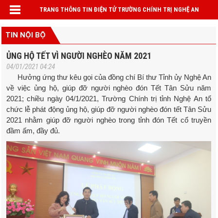
TRANG THÔNG TIN ĐIỆN TỬ TRƯỜNG CHÍNH TRỊ NGHỆ AN
TIN NỘI BỘ
ỦNG HỘ TẾT VÌ NGƯỜI NGHÈO NĂM 2021
04/01/2021 04:24
Hưởng ứng thư kêu gọi của đồng chí Bí thư Tỉnh ủy Nghệ An
về việc ủng hộ, giúp đỡ người nghèo đón Tết Tân Sửu năm
2021; chiều ngày 04/1/2021, Trường Chính trị tỉnh Nghệ An tổ
chức lễ phát động ủng hộ, giúp đỡ người nghèo đón tết Tân Sửu
2021 nhằm giúp đỡ người nghèo trong tỉnh đón Tết cổ truyền
đầm ấm, đầy đủ.