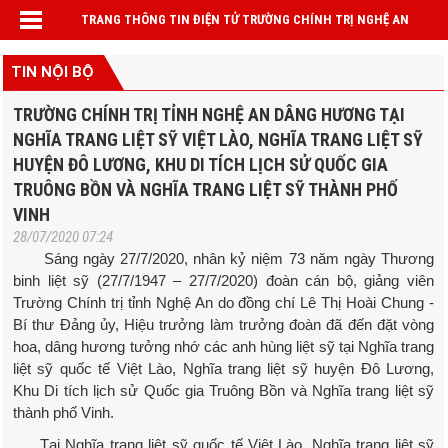
TRANG THÔNG TIN ĐIỆN TỬ TRƯỜNG CHÍNH TRỊ NGHỆ AN
TIN NỘI BỘ
TRƯỜNG CHÍNH TRỊ TỈNH NGHỆ AN DÂNG HƯƠNG TẠI
NGHĨA TRANG LIỆT SỸ VIỆT LÀO, NGHĨA TRANG LIỆT SỸ
HUYỆN ĐÔ LƯƠNG, KHU DI TÍCH LỊCH SỬ QUỐC GIA
TRUÔNG BỒN VÀ NGHĨA TRANG LIỆT SỸ THÀNH PHỐ
VINH
28/07/2020 07:24
Sáng ngày 27/7/2020, nhân kỷ niệm 73 năm ngày Thương
binh liệt sỹ (27/7/1947 – 27/7/2020) đoàn cán bộ, giảng viên
Trường Chính trị tỉnh Nghệ An do đồng chí Lê Thị Hoài Chung -
Bí thư Đảng ủy, Hiệu trưởng làm trưởng đoàn đã đến đặt vòng
hoa, dâng hương tưởng nhớ các anh hùng liệt sỹ tại Nghĩa trang
liệt sỹ quốc tế Việt Lào, Nghĩa trang liệt sỹ huyện Đô Lương,
Khu Di tích lịch sử Quốc gia Truông Bồn và Nghĩa trang liệt sỹ
thành phố Vinh.
Tại Nghĩa trang liệt sỹ quốc tế Việt Lào, Nghĩa trang liệt sỹ