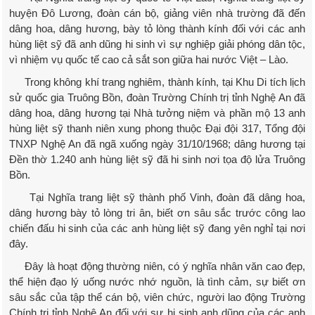
huyện Đô Lương, đoàn cán bộ, giảng viên nhà trường đã đến
dâng hoa, dâng hương, bày tỏ lòng thành kính đối với các anh
hùng liệt sỹ đã anh dũng hi sinh vì sự nghiệp giải phóng dân tộc,
vì nhiệm vụ quốc tế cao cả sắt son giữa hai nước Việt – Lào.
Trong không khí trang nghiêm, thành kính, tại Khu Di tích lịch
sử quốc gia Truông Bồn, đoàn Trường Chính trị tỉnh Nghệ An đã
dâng hoa, dâng hương tại Nhà tưởng niệm và phần mộ 13 anh
hùng liệt sỹ thanh niên xung phong thuộc Đại đội 317, Tổng đội
TNXP Nghệ An đã ngã xuống ngày 31/10/1968; dâng hương tại
Đền thờ 1.240 anh hùng liệt sỹ đã hi sinh nơi tọa độ lửa Truông
Bồn.
Tại Nghĩa trang liệt sỹ thành phố Vinh, đoàn đã dâng hoa,
dâng hương bày tỏ lòng tri ân, biết ơn sâu sắc trước công lao
chiến đấu hi sinh của các anh hùng liệt sỹ đang yên nghỉ tại nơi
đây.
Đây là hoạt động thường niên, có ý nghĩa nhân văn cao đẹp,
thể hiện đạo lý uống nước nhớ nguồn, là tình cảm, sự biết ơn
sâu sắc của tập thể cán bộ, viên chức, người lao động Trường
Chính trị tỉnh Nghệ An đối với sự hi sinh anh dũng của các anh