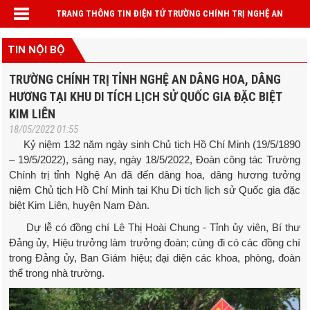
TRANG THÔNG TIN ĐIỆN TỬ TRƯỜNG CHÍNH TRỊ NGHỆ AN
TIN NỘI BỘ
TRƯỜNG CHÍNH TRỊ TỈNH NGHỆ AN DÂNG HOA, DÂNG
HƯƠNG TẠI KHU DI TÍCH LỊCH SỬ QUỐC GIA ĐẶC BIỆT
KIM LIÊN
18/05/2022 01:55
Kỷ niệm 132 năm ngày sinh Chủ tịch Hồ Chí Minh (19/5/1890
– 19/5/2022), sáng nay, ngày 18/5/2022, Đoàn công tác Trường
Chính trị tỉnh Nghệ An đã đến dâng hoa, dâng hương tưởng
niệm Chủ tịch Hồ Chí Minh tại Khu Di tích lịch sử Quốc gia đặc
biệt Kim Liên, huyện Nam Đàn.
Dự lễ có đồng chí Lê Thị Hoài Chung - Tỉnh ủy viên, Bí thư
Đảng ủy, Hiệu trưởng làm trưởng đoàn; cùng đi có các đồng chí
trong Đảng ủy, Ban Giám hiệu; đại diện các khoa, phòng, đoàn
thể trong nhà trường.