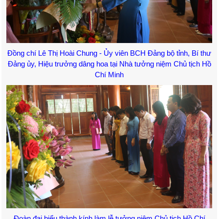
Đồng chí Lê Thị Hoài Chung - Ủy viên BCH Đảng bộ tỉnh, Bí thư
Đảng ủy, Hiệu trưởng dâng hoa tại Nhà tưởng niệm Chủ tịch Hồ
Chí Minh
Đoàn đại biểu thành kính làm lễ tưởng niệm Chủ tịch Hồ Chí