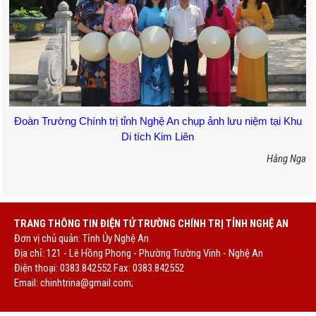
Đoàn Trường Chính trị tỉnh Nghệ An chụp ảnh lưu niệm tại Khu
Di tích Kim Liên
Hằng Nga
TRANG THÔNG TIN ĐIỆN TỬ TRƯỜNG CHÍNH TRỊ TỈNH NGHỆ AN
Đơn vị chủ quản: Tỉnh Ủy Nghệ An
Địa chỉ: 121 - Lê Hồng Phong - Phường Trường Vinh - Nghệ An
Điện thoại: 0383.842552 Fax: 0383.842552
Email:
chinhtrina@gmail.com;