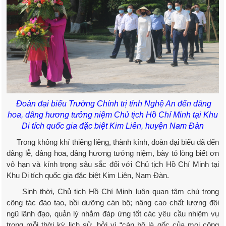
Đoàn đại biểu Trường Chính trị tỉnh Nghệ An đến dâng
hoa, dâng hương
tưởng niệm Chủ tịch Hồ Chí Minh tại Khu
Di tích quốc gia đặc biệt Kim Liên, huyện Nam Đàn
Trong không khí thiêng liêng, thành kính, đoàn đại biểu đã đến
dâng lễ, dâng hoa, dâng hương tưởng niệm, bày tỏ lòng biết ơn
vô hạn và kính trọng sâu sắc đối với Chủ tịch Hồ Chí Minh tại
Khu Di tích quốc gia đặc biệt Kim Liên, Nam Đàn.
Sinh thời, Chủ tịch Hồ Chí Minh luôn quan tâm chú trọng
công tác đào tạo, bồi dưỡng cán bộ; nâng cao chất lượng đội
ngũ lãnh đạo, quản lý nhằm đáp ứng tốt các yêu cầu nhiệm vụ
trong mỗi thời kỳ lịch sử, bởi vì “cán bộ là gốc của mọi công