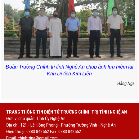
Đoàn Trường Chính trị tỉnh Nghệ An chụp ảnh lưu niệm tại
Khu Di tích Kim Liên
Hằng Nga
TRANG THÔNG TIN ĐIỆN TỬ TRƯỜNG CHÍNH TRỊ TỈNH NGHỆ AN
Đơn vị chủ quản: Tỉnh Ủy Nghệ An
Địa chỉ: 121 - Lê Hồng Phong - Phường Trường Vinh - Nghệ An
Điện thoại: 0383.842552 Fax: 0383.842552
Email:
chinhtrina@gmail.com;