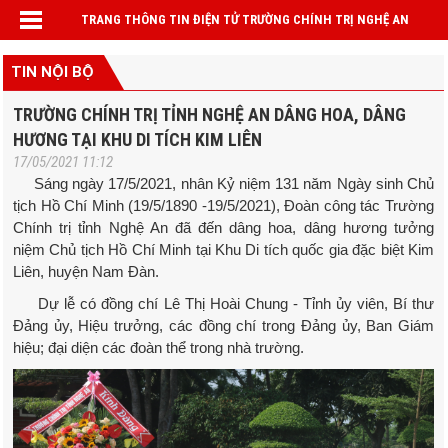
TRANG THÔNG TIN ĐIỆN TỬ TRƯỜNG CHÍNH TRỊ NGHỆ AN
TIN NỘI BỘ
TRƯỜNG CHÍNH TRỊ TỈNH NGHỆ AN DÂNG HOA, DÂNG
HƯƠNG TẠI KHU DI TÍCH KIM LIÊN
17/05/2021 11:12
Sáng ngày 17/5/2021, nhân Kỷ niệm 131 năm Ngày sinh Chủ
tịch Hồ Chí Minh (19/5/1890 -19/5/2021), Đoàn công tác Trường
Chính trị tỉnh Nghệ An đã đến dâng hoa, dâng hương tưởng
niệm Chủ tịch Hồ Chí Minh tại Khu Di tích quốc gia đặc biệt Kim
Liên, huyện Nam Đàn.
Dự lễ có đồng chí Lê Thị Hoài Chung - Tỉnh ủy viên, Bí thư
Đảng ủy, Hiệu trưởng, các đồng chí trong Đảng ủy, Ban Giám
hiệu; đại diện các đoàn thể trong nhà trường.