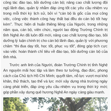
công tác đào tạo, bồi dưỡng cán bộ; nâng cao chất lượng đội
ngũ lãnh đạo, quản lý nhằm đáp ứng tốt các yêu cầu nhiệm vụ
trong mỗi thời kỳ lịch sử, bởi vì “cán bộ là gốc của mọi công
việc, công việc thành công hay thất bại đều do cán bộ tốt hay
kém”. Thực hiện di huấn thiêng liêng của Người, trong những
năm qua, cán bộ, viên chức, người lao động Trường Chính trị
tỉnh Nghệ An đã luôn đổi mới, nâng cao chất lượng đào tạo, bồi
dưỡng lý luận chính trị cho cán bộ lãnh đạo, quản lý với phương
châm “thi đua dạy tốt, học tốt, phục vụ tốt”, đóng góp tích cực
vào việc hoàn thành chỉ tiêu về đào tạo, bồi dưỡng cán bộ của
tỉnh nhà.
Trước anh linh của Người, đoàn Trường Chính trị tỉnh Nghệ
An nguyện mãi học tập và làm theo tư tưởng, đạo đức, phong
cách của Chủ tịch Hồ Chí Minh; quyết tâm, nỗ lực vượt mọi khó
khăn, thử thách, tạo thế và lực mới xây dựng nhà trường ngày
càng phát triển, đáp ứng yêu cầu nhiệm vụ trong thời kỳ mới;
góp phần xây dựng quê hương Nghệ An ngày càng giàu mạnh.