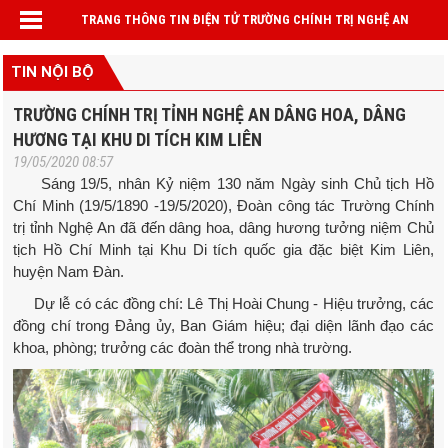
TRANG THÔNG TIN ĐIỆN TỬ TRƯỜNG CHÍNH TRỊ NGHỆ AN
TIN NỘI BỘ
TRƯỜNG CHÍNH TRỊ TỈNH NGHỆ AN DÂNG HOA, DÂNG
HƯƠNG TẠI KHU DI TÍCH KIM LIÊN
19/05/2020 08:57
Sáng 19/5, nhân Kỷ niệm 130 năm Ngày sinh Chủ tịch Hồ
Chí Minh (19/5/1890 -19/5/2020), Đoàn công tác Trường Chính
trị tỉnh Nghệ An đã đến dâng hoa, dâng hương tưởng niệm Chủ
tịch Hồ Chí Minh tại Khu Di tích quốc gia đặc biệt Kim Liên,
huyện Nam Đàn.
Dự lễ có các đồng chí: Lê Thị Hoài Chung - Hiệu trưởng, các
đồng chí trong Đảng ủy, Ban Giám hiệu; đại diện lãnh đạo các
khoa, phòng; trưởng các đoàn thể trong nhà trường.