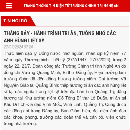
TRANG THÔNG TIN ĐIỆN TỬ TRƯỜNG CHÍNH TRỊ NGHỆ AN
TIN NỘI BỘ
THÁNG BẢY - HÀNH TRÌNH TRI ÂN, TƯỞNG NHỚ CÁC
ANH HÙNG LIỆT SỸ
27/07/2024 07:24
Thực hiện đạo lý Uống nước nhớ nguồn, nhân dịp kỷ niệm 77
năm ngày Thương binh - Liệt sỹ (27/7/1947 - 27/7/2024), trong 2
ngày 22, 23/7, Đoàn công tác Trường Chính trị tỉnh Nghệ An do
đồng chí Vương Quang Minh, Bí thư Đảng ủy, Hiệu trưởng làm
trưởng đoàn đã đến dâng hương tưởng niệm Đại tưởng Võ
Nguyên Giáp tại Quảng Bình; thắp hương tri ân các anh hùng liệt
sĩ tại các nghĩa trang liệt sỹ trên địa bàn tỉnh Quảng Trị; dâng
hương tại Khu tưởng niệm Cố Tổng Bí thư Lê Duẩn, tri ân tại
Khu Di tích Địa đạo Vịnh Mốc, Vĩnh Linh, Quảng Trị. Cùng đi có
các đồng chí trong Đảng ủy, Ban Giám hiệu, đại diện lãnh đạo
các khoa, phòng, trưởng các đoàn thể và cán bộ, viên chức
trong nhà trường.