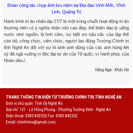
Đoàn công tác chụp ảnh lưu niệm tại Địa đạo Vịnh Mốc, Vĩnh
Linh, Quảng Trị
Hành trình tri ân nhân dịp 27/7 là một trong chuỗi hoạt động tri ân
thường niên có ý nghĩa nhân văn cao đẹp; thể thiện đạo lý uống
nước nhớ nguồn, là tình cảm, sự biết ơn sâu sắc của tập thể
cán bộ, công chức, viên chức, người lao động Trường Chính trị
tỉnh Nghệ An đối với sự hi sinh anh dũng của các anh hùng liệt
sỹ đã ngã xuống vì độc lập tự do của Tổ quốc, vì hành phúc của
Nhân dân./.
Hằng Nga - Khắc Hà
TRANG THÔNG TIN ĐIỆN TỬ TRƯỜNG CHÍNH TRỊ TỈNH NGHỆ AN
Đơn vị chủ quản: Tỉnh Ủy Nghệ An
Địa chỉ: 121 - Lê Hồng Phong - Phường Trường Vinh - Nghệ An
Điện thoại: 0383.842552 Fax: 0383.842552
Email:
chinhtrina@gmail.com;