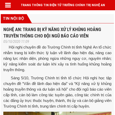
TRANG THÔNG TIN ĐIỆN TỬ TRƯỜNG CHÍNH TRỊ NGHỆ AN
TIN NỘI BỘ
NGHỆ AN: TRANG BỊ KỸ NĂNG XỬ LÝ KHỦNG HOẢNG
TRUYỀN THÔNG CHO ĐỘI NGŨ BÁO CÁO VIÊN
05/10/2020 11:09
Hội nghị chuyên đề do Trường Chính trị tỉnh Nghệ An tổ chức
nhằm trang bị kiến thức lý luận về lãnh đạo hiện đại, nâng cao
năng lực nhận diện, phòng ngừa những nguy cơ, nguyên nhân;
kỹ năng kiểm soát dư luận khi xảy ra tình huống khủng hoảng
truyền thông.
Sáng 5/10, Trường Chính trị tỉnh tổ chức Hội nghị học tập
chuyên đề “Vấn đề lãnh đạo hiện đại” và “Kỹ năng xử lý khủng
hoảng truyền thông và dư luận xã hội” cho đội ngũ báo cáo viên
cấp tỉnh, cán bộ làm công tác tuyên giáo, công tác chính trị của
các đảng ủy trực thuộc huyện, thành, thị ủy và cán bộ giảng viên
Trường Chính trị tỉnh, trung tâm chính trị cấp huyện.