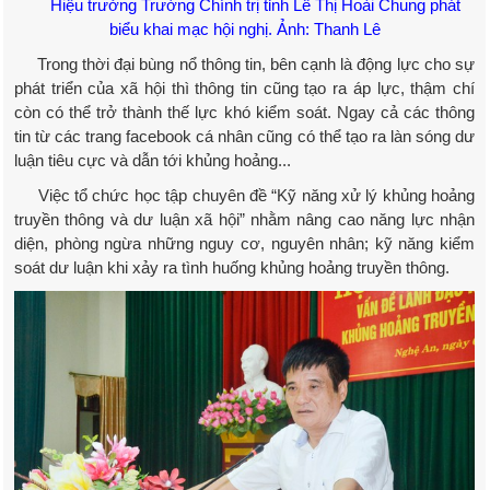
Hiệu trưởng Trường Chính trị tỉnh Lê Thị Hoài Chung phát
biểu khai mạc hội nghị. Ảnh: Thanh Lê
Trong thời đại bùng nổ thông tin, bên cạnh là động lực cho sự
phát triển của xã hội thì thông tin cũng tạo ra áp lực, thậm chí
còn có thể trở thành thế lực khó kiểm soát. Ngay cả các thông
tin từ các trang facebook cá nhân cũng có thể tạo ra làn sóng dư
luận tiêu cực và dẫn tới khủng hoảng...
Việc tổ chức học tập chuyên đề “Kỹ năng xử lý khủng hoảng
truyền thông và dư luận xã hội” nhằm nâng cao năng lực nhận
diện, phòng ngừa những nguy cơ, nguyên nhân; kỹ năng kiểm
soát dư luận khi xảy ra tình huống khủng hoảng truyền thông.