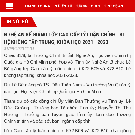
TRANG THÔNG TIN ĐIỆN TỬ TRƯỜNG CHÍNH TRỊ NGHỆ AN
TIN NỘI BỘ
NGHỆ AN BẾ GIẢNG LỚP CAO CẤP LÝ LUẬN CHÍNH TRỊ
HỆ KHÔNG TẬP TRUNG, KHÓA HỌC 2021 - 2023
31/08/2023 11:34
Chiều 31/8, tại Trường Chính trị tỉnh Nghệ An, Học viện Chính trị
Quốc gia Hồ Chí Minh phối hợp với Tỉnh ủy Nghệ An tổ chức Lễ
Bế giảng lớp Cao cấp lý luận chính trị K72.B09 và K72.B10, hệ
không tập trung, khóa học 2021-2023.
Dự Lễ Bế giảng có TS. Đậu Tuấn Nam - Vụ trưởng Vụ Quản lý
đào tạo, Học viện Chính trị Quốc gia Hồ Chí Minh.
Tham dự có các đồng chí Ủy viên Ban Thường vụ Tỉnh ủy: Lê
Đức Cường - Trưởng ban Tổ chức Tỉnh ủy; Nguyễn Thị Thu
Hường - Trưởng ban Tuyên giáo Tỉnh ủy; lãnh đạo Trường
Chính trị tỉnh và các sở, ban, ngành cấp tỉnh.
Lớp Cao cấp lý luận chính trị K72.B09 và K72.B10 khai giảng