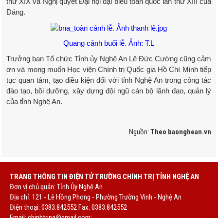
thứ XIX và Nghị quyết Đại hội đại biểu toàn quốc lần thứ XIII của
Đảng.
Quang cảnh buổi lễ. Ảnh: T.L
Trưởng ban Tổ chức Tỉnh ủy Nghệ An Lê Đức Cường cũng cảm
ơn và mong muốn Học viện Chính trị Quốc gia Hồ Chí Minh tiếp
tục quan tâm, tạo điều kiện đối với tỉnh Nghệ An trong công tác
đào tạo, bồi dưỡng, xây dựng đội ngũ cán bộ lãnh đạo, quản lý
của tỉnh Nghệ An.
Nguồn:
Theo baonghean.vn
TRANG THÔNG TIN ĐIỆN TỬ TRƯỜNG CHÍNH TRỊ TỈNH NGHỆ AN
Đơn vị chủ quản: Tỉnh Ủy Nghệ An
Địa chỉ: 121 - Lê Hồng Phong - Phường Trường Vinh - Nghệ An
Điện thoại: 0383.842552 Fax: 0383.842552
Email:
chinhtrina@gmail.com;