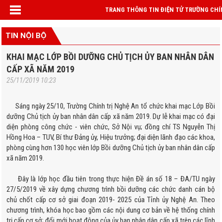
TRANG THÔNG TIN ĐIỆN TỬ TRƯỜNG CHÍ
TIN NỘI BỘ
KHAI MẠC LỚP BỒI DƯỠNG CHỦ TỊCH ỦY BAN NHÂN DÂN
CẤP XÃ NĂM 2019
25/11/2019 10:23
Sáng ngày 25/10, Trường Chính trị Nghệ An tổ chức khai mạc Lớp Bồi
dưỡng Chủ tịch ủy ban nhân dân cấp xã năm 2019. Dự lễ khai mạc có đại
diện phòng công chức - viên chức, Sở Nội vụ; đồng chí TS Nguyễn Thị
Hồng Hoa – TUV, Bí thư Đảng ủy, Hiệu trưởng; đại diện lãnh đạo các khoa,
phòng cùng hơn 130 học viên lớp Bồi dưỡng Chủ tịch ủy ban nhân dân cấp
xã năm 2019.
Đây là lớp học đầu tiên trong thực hiện Đề án số 18 – ĐA/TU ngày
27/5/2019 về xây dựng chương trình bồi dưỡng các chức danh cán bộ
chủ chốt cấp cơ sở giai đoạn 2019- 2025 của Tỉnh ủy Nghệ An. Theo
chương trình, khóa học bao gồm các nội dung cơ bản về hệ thống chính
trị cấp cơ sở; đổi mới hoạt động của ủy ban nhân dân cấp xã trên các lĩnh