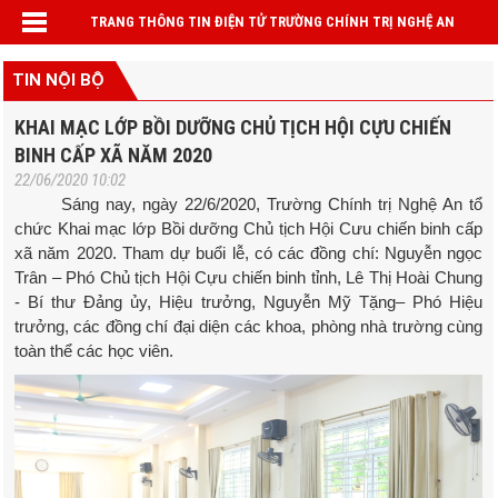
TRANG THÔNG TIN ĐIỆN TỬ TRƯỜNG CHÍNH TRỊ NGHỆ AN
TIN NỘI BỘ
KHAI MẠC LỚP BỒI DƯỠNG CHỦ TỊCH HỘI CỰU CHIẾN
BINH CẤP XÃ NĂM 2020
22/06/2020 10:02
Sáng nay, ngày 22/6/2020, Trường Chính trị Nghệ An tổ
chức Khai mạc lớp Bồi dưỡng Chủ tịch Hội Cưu chiến binh cấp
xã năm 2020. Tham dự buổi lễ, có các đồng chí: Nguyễn ngọc
Trân – Phó Chủ tịch Hội Cựu chiến binh tỉnh, Lê Thị Hoài Chung
- Bí thư Đảng ủy, Hiệu trưởng, Nguyễn Mỹ Tặng– Phó Hiệu
trưởng, các đồng chí đại diện các khoa, phòng nhà trường cùng
toàn thể các học viên.