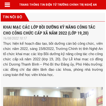
TRANG THÔNG TIN ĐIỆN TỬ TRƯỜNG CHÍNH TRỊ NGHỆ AN
TIN NỘI BỘ
KHAI MẠC CÁC LỚP BỒI DƯỠNG KỸ NĂNG CÔNG TÁC
CHO CÔNG CHỨC CẤP XÃ NĂM 2022 (LỚP 19,20)
16/08/2022 10:17
Thực hiện kế hoạch đào tạo, bồi dưỡng cán bộ công chức, viên
chức năm 2022, sáng 15/8/2022, Trường Chính trị tỉnh Nghệ An
tổ chức khai mạc các lớp Bồi dưỡng kỹ năng công tác cho công
chức cấp xã năm 2022 (lớp 19, 20). Dự Lễ khai mạc có đồng
chí Dương Thanh Bình – Phó Bí thư Đảng ủy, Phó Hiệu trưởng;
các đồng chí đại diện lãnh đạo các khoa, phòng nhà trường
cùng toàn thể học viên khóa học.