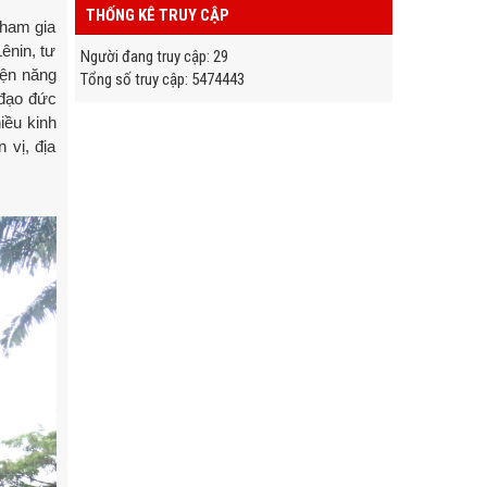
THỐNG KÊ TRUY CẬP
tham gia
ênin, tư
Người đang truy cập
:
29
yện năng
Tổng số truy cập
:
5
4
7
4
4
4
3
 đạo đức
iều kinh
 vị, địa