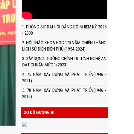
1. PHÓNG SỰ ĐẠI HỘI ĐẢNG BỘ NHIỆM KỲ 2025
- 2030
2. HỘI THẢO KHOA HỌC "70 NĂM CHIẾN THẮNG
LỊCH SỬ ĐIỆN BIÊN PHỦ (1954-2024)...
3. XÂY DỰNG TRƯỜNG CHÍNH TRỊ TỈNH NGHỆ AN
ĐẠT CHUẨN MỨC 1(2023)
4. 75 NĂM XÂY DỰNG VÀ PHÁT TRIỂN(1946 -
2021)
5. 70 NĂM XÂY DỰNG VÀ PHÁT TRIỂN(1946 -
2016)
SƠ ĐỒ ĐƯỜNG ĐI