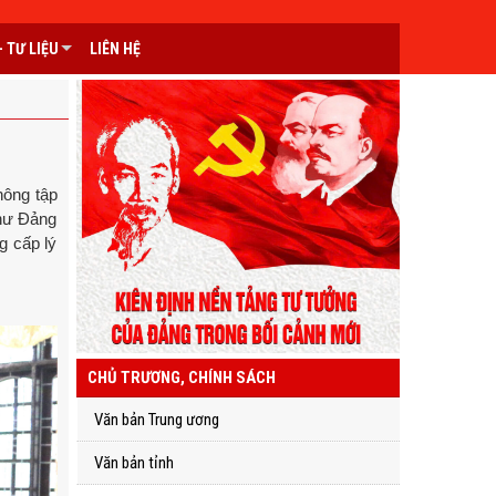
 TƯ LIỆU
LIÊN HỆ
hông tập
thư Đảng
g cấp lý
CHỦ TRƯƠNG, CHÍNH SÁCH
Văn bản Trung ương
Văn bản tỉnh