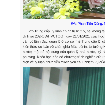
Đ/c Phan Tiến Dũng, P
Lớp Trung cấp Lý luận chính trị K52.5, hệ không tậ
định số 292-QĐ/HVCTQG ngày 21/01/2021 của Học việ
cán bộ lãnh đạo, quản lý ở cơ sở (hệ Trung cấp lý l
kiến thức cơ bản về chủ nghĩa Mác Lênin, tư tưởng 
nước; một số nội dung của quản lý nhà nước, kỹ năn
phương. Khóa học còn có chương trình nghiên cứu th
diện về lý luận, thực tiễn trước yêu cầu, nhiệm vụ củ