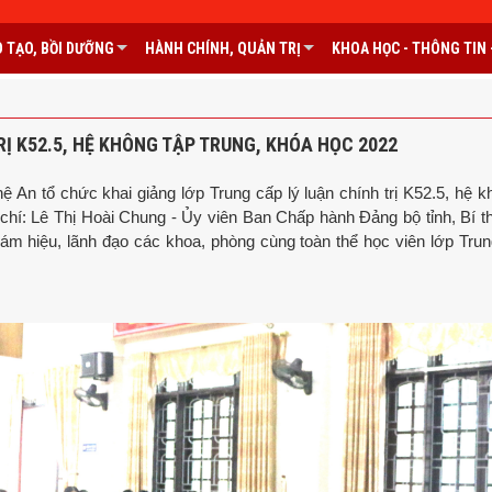
 TẠO, BỒI DƯỠNG
HÀNH CHÍNH, QUẢN TRỊ
KHOA HỌC - THÔNG TIN -
RỊ K52.5, HỆ KHÔNG TẬP TRUNG, KHÓA HỌC 2022
n tổ chức khai giảng lớp Trung cấp lý luận chính trị K52.5, hệ k
 chí: Lê Thị Hoài Chung - Ủy viên Ban Chấp hành Đảng bộ tỉnh, Bí 
ám hiệu, lãnh đạo các khoa, phòng cùng toàn thể học viên lớp Trun