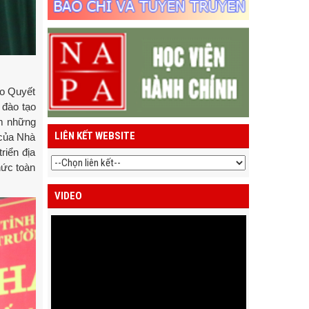
eo Quyết
 đào tạo
êm những
LIÊN KẾT WEBSITE
 của Nhà
riển địa
hức toàn
VIDEO