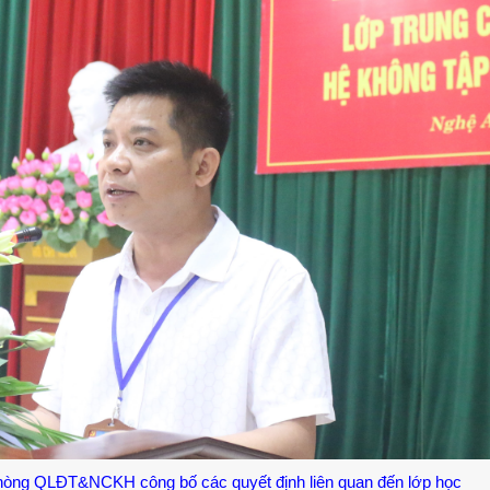
òng QLĐT&NCKH công bố các quyết định liên quan đến lớp học