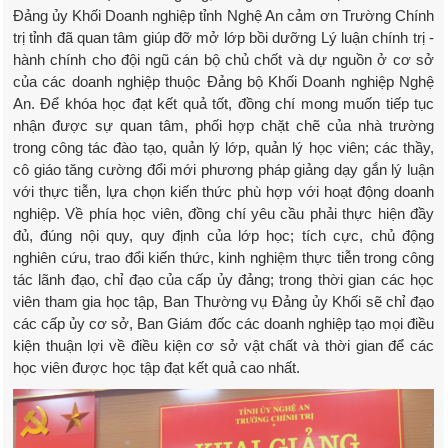
Đảng ủy Khối Doanh nghiệp tỉnh Nghệ An cảm ơn Trường Chính
trị tỉnh đã quan tâm giúp đỡ mở lớp bồi dưỡng Lý luận chính trị -
hành chính cho đội ngũ cán bộ chủ chốt và dự nguồn ở cơ sở
của các doanh nghiệp thuộc Đảng bộ Khối Doanh nghiệp Nghệ
An. Để khóa học đạt kết quả tốt, đồng chí mong muốn tiếp tục
nhận được sự quan tâm, phối hợp chặt chẽ của nhà trường
trong công tác đào tạo, quản lý lớp, quản lý học viên; các thầy,
cô giáo tăng cường đổi mới phương pháp giảng dạy gắn lý luận
với thực tiễn, lựa chọn kiến thức phù hợp với hoạt động doanh
nghiệp. Về phía học viên, đồng chí yêu cầu phải thực hiện đầy
đủ, đúng nội quy, quy định của lớp học; tích cực, chủ động
nghiên cứu, trao đổi kiến thức, kinh nghiệm thực tiễn trong công
tác lãnh đạo, chỉ đạo của cấp ủy đảng; trong thời gian các học
viên tham gia học tập, Ban Thường vụ Đảng ủy Khối sẽ chỉ đạo
các cấp ủy cơ sở, Ban Giám đốc các doanh nghiệp tạo mọi điều
kiện thuận lợi về điều kiện cơ sở vật chất và thời gian để các
học viên được học tập đạt kết quả cao nhất.