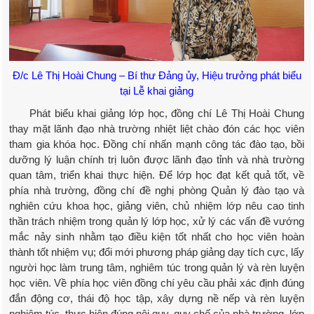
Đ/c Lê Thị Hoài Chung – Bí thư Đảng ủy, Hiệu trưởng phát biểu
tại Lễ khai giảng
Phát biểu khai giảng lớp học, đồng chí Lê Thị Hoài Chung
thay mặt lãnh đạo nhà trường nhiệt liệt chào đón các học viên
tham gia khóa học. Đồng chí nhấn mạnh công tác đào tạo, bồi
dưỡng lý luận chính trị luôn được lãnh đạo tỉnh và nhà trường
quan tâm, triển khai thực hiện. Để lớp học đạt kết quả tốt, về
phía nhà trường, đồng chí đề nghị phòng Quản lý đào tạo và
nghiên cứu khoa học, giảng viên, chủ nhiệm lớp nêu cao tinh
thần trách nhiệm trong quản lý lớp học, xử lý các vấn đề vướng
mắc nảy sinh nhằm tạo điều kiện tốt nhất cho học viên hoàn
thành tốt nhiệm vụ; đổi mới phương pháp giảng dạy tích cực, lấy
người học làm trung tâm, nghiêm túc trong quản lý và rèn luyện
học viên. Về phía học viên đồng chí yêu cầu phải xác định đúng
đắn động cơ, thái độ học tập, xây dựng nề nếp và rèn luyện
nghiêm túc, thực hiện đúng nội quy, quy chế của nhà trường, lớp