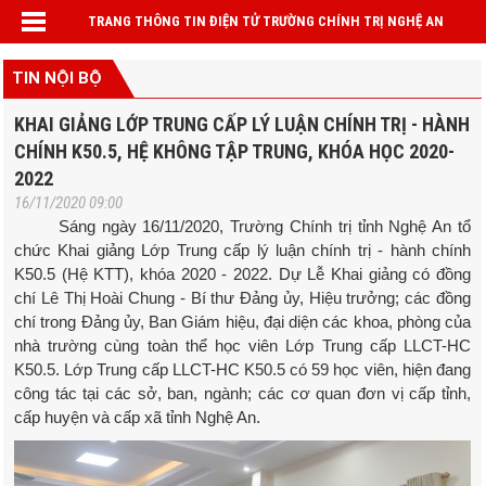
TRANG THÔNG TIN ĐIỆN TỬ TRƯỜNG CHÍNH TRỊ NGHỆ AN
TIN NỘI BỘ
KHAI GIẢNG LỚP TRUNG CẤP LÝ LUẬN CHÍNH TRỊ - HÀNH
CHÍNH K50.5, HỆ KHÔNG TẬP TRUNG, KHÓA HỌC 2020-
2022
16/11/2020 09:00
Sáng ngày 16/11/2020, Trường Chính trị tỉnh Nghệ An tổ
chức Khai giảng Lớp Trung cấp lý luận chính trị - hành chính
K50.5 (Hệ KTT), khóa 2020 - 2022. Dự Lễ Khai giảng có đồng
chí Lê Thị Hoài Chung - Bí thư Đảng ủy, Hiệu trưởng; các đồng
chí trong Đảng ủy, Ban Giám hiệu, đại diện các khoa, phòng của
nhà trường cùng toàn thể học viên Lớp Trung cấp LLCT-HC
K50.5.
Lớp Trung cấp LLCT-HC K50.5 có 59 học viên, hiện đang
công tác tại các sở, ban, ngành; các cơ quan đơn vị cấp tỉnh,
cấp huyện và cấp xã tỉnh Nghệ An.