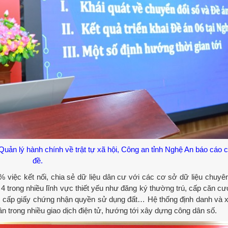
n lý hành chính về trật tự xã hội, Công an tỉnh Nghệ An báo cáo 
đề.
việc kết nối, chia sẻ dữ liệu dân cư với các cơ sở dữ liệu chuyê
, 4 trong nhiều lĩnh vực thiết yếu như đăng ký thường trú, cấp căn c
 xe, cấp giấy chứng nhận quyền sử dụng đất… Hệ thống định danh và 
 trong nhiều giao dịch điện tử, hướng tới xây dựng công dân số.