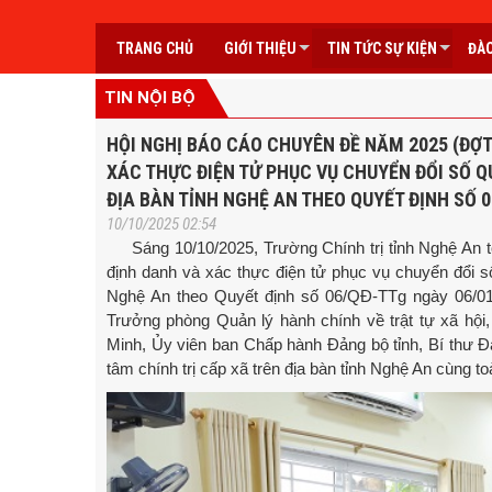
TRANG CHỦ
GIỚI THIỆU
TIN TỨC SỰ KIỆN
ĐÀO
TIN NỘI BỘ
HỘI NGHỊ BÁO CÁO CHUYÊN ĐỀ NĂM 2025 (ĐỢT 
XÁC THỰC ĐIỆN TỬ PHỤC VỤ CHUYỂN ĐỔI SỐ QU
ĐỊA BÀN TỈNH NGHỆ AN THEO QUYẾT ĐỊNH SỐ 
10/10/2025 02:54
Sáng 10/10/2025, Trường Chính trị tỉnh Nghệ An tổ
định danh và xác thực điện tử phục vụ chuyển đổi số
Nghệ An theo Quyết định số 06/QĐ-TTg ngày 06/0
Trưởng phòng Quản lý hành chính về trật tự xã hộ
Minh, Ủy viên ban Chấp hành Đảng bộ tỉnh, Bí thư Đ
tâm chính trị cấp xã trên địa bàn tỉnh Nghệ An cùng t