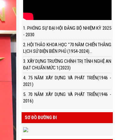
1. PHÓNG SỰ ĐẠI HỘI ĐẢNG BỘ NHIỆM KỲ 2025
- 2030
2. HỘI THẢO KHOA HỌC "70 NĂM CHIẾN THẮNG
LỊCH SỬ ĐIỆN BIÊN PHỦ (1954-2024)...
3. XÂY DỰNG TRƯỜNG CHÍNH TRỊ TỈNH NGHỆ AN
ĐẠT CHUẨN MỨC 1(2023)
4. 75 NĂM XÂY DỰNG VÀ PHÁT TRIỂN(1946 -
2021)
5. 70 NĂM XÂY DỰNG VÀ PHÁT TRIỂN(1946 -
2016)
SƠ ĐỒ ĐƯỜNG ĐI