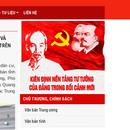
 TƯ LIỆU
LIÊN HỆ
 VÀ
 TRÊN
 dân cư,
bàn tỉnh
ng, Phó
ng Quang
ác Trung
CHỦ TRƯƠNG, CHÍNH SÁCH
Văn bản Trung ương
Văn bản tỉnh