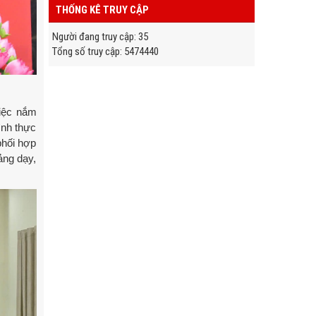
THỐNG KÊ TRUY CẬP
Người đang truy cập
:
35
Tổng số truy cập
:
5
4
7
4
4
4
0
việc nắm
ình thực
phối hợp
ảng dạy,