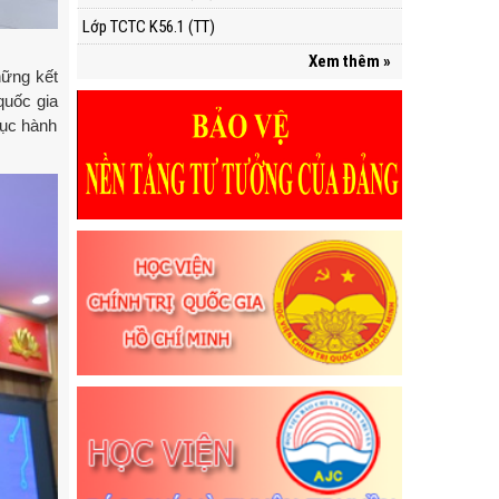
Lớp TCTC K56.1 (TT)
Xem thêm »
hững kết
quốc gia
tục hành