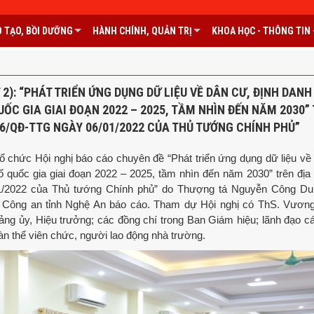
 TẠO, BỒI DƯỠNG
HÀNH CHÍNH, QUẢN TRỊ
KHOA HỌC - THÔNG TIN -
2): “PHÁT TRIỂN ỨNG DỤNG DỮ LIỆU VỀ DÂN CƯ, ĐỊNH DANH
ỐC GIA GIAI ĐOẠN 2022 – 2025, TẦM NHÌN ĐẾN NĂM 2030”
06/QĐ-TTG NGÀY 06/01/2022 CỦA THỦ TƯỚNG CHÍNH PHỦ”
 chức Hội nghị báo cáo chuyên đề “Phát triển ứng dụng dữ liệu về
 quốc gia giai đoạn 2022 – 2025, tầm nhìn đến năm 2030” trên địa 
1/2022 của Thủ tướng Chính phủ” do Thượng tá Nguyễn Công Du
i, Công an tỉnh Nghệ An báo cáo. Tham dự Hội nghị có ThS. Vươ
ảng ủy, Hiệu trưởng; các đồng chí trong Ban Giám hiệu; lãnh đạo c
oàn thể viên chức, người lao động nhà trường.