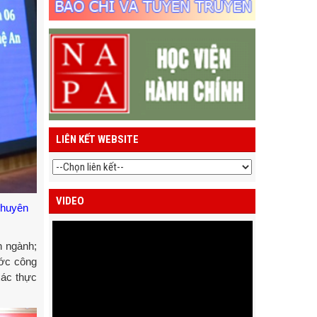
LIÊN KẾT WEBSITE
VIDEO
chuyên
n ngành;
ước công
xác thực