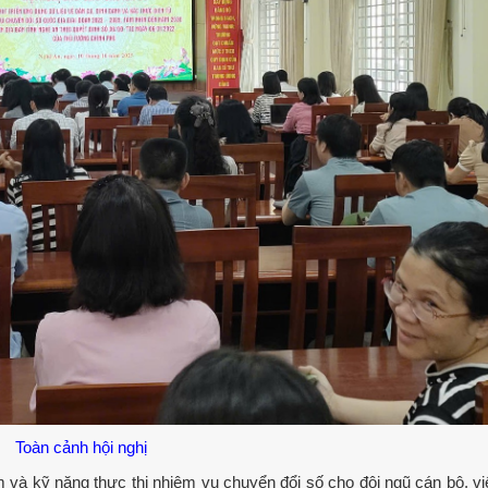
Toàn cảnh hội nghị
 và kỹ năng thực thi nhiệm vụ chuyển đổi số cho đội ngũ cán bộ, v