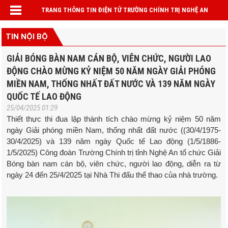
TRANG THÔNG TIN ĐIỆN TỬ TRƯỜNG CHÍNH TRỊ NGHỆ AN
TIN NỘI BỘ
GIẢI BÓNG BÀN NAM CÁN BỘ, VIÊN CHỨC, NGƯỜI LAO
ĐỘNG CHÀO MỪNG KỶ NIỆM 50 NĂM NGÀY GIẢI PHÓNG
MIỀN NAM, THỐNG NHẤT ĐẤT NƯỚC VÀ 139 NĂM NGÀY
QUỐC TẾ LAO ĐỘNG
25/04/2025 01:29
Thiết thực thi đua lập thành tích chào mừng kỷ niệm 50 năm
ngày Giải phóng miền Nam, thống nhất đất nước ((30/4/1975-
30/4/2025) và 139 năm ngày Quốc tế Lao động (1/5/1886-
1/5/2025) Công đoàn Trường Chính trị tỉnh Nghệ An tổ chức Giải
Bóng bàn nam cán bộ, viên chức, người lao động, diễn ra từ
ngày 24 đến 25/4/2025 tại Nhà Thi đấu thể thao của nhà trường.