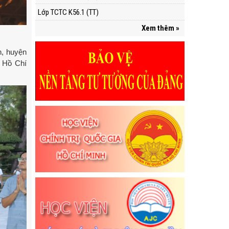
Lớp TCTC K56.1 (TT)
Xem thêm »
n, huyện
n Hồ Chí