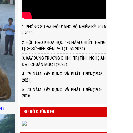
1. PHÓNG SỰ ĐẠI HỘI ĐẢNG BỘ NHIỆM KỲ 2025
- 2030
2. HỘI THẢO KHOA HỌC "70 NĂM CHIẾN THẮNG
LỊCH SỬ ĐIỆN BIÊN PHỦ (1954-2024)...
3. XÂY DỰNG TRƯỜNG CHÍNH TRỊ TỈNH NGHỆ AN
ĐẠT CHUẨN MỨC 1(2023)
4. 75 NĂM XÂY DỰNG VÀ PHÁT TRIỂN(1946 -
2021)
5. 70 NĂM XÂY DỰNG VÀ PHÁT TRIỂN(1946 -
2016)
ơn.
SƠ ĐỒ ĐƯỜNG ĐI