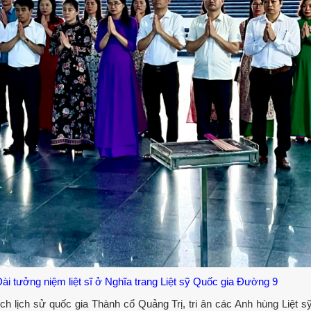
ài tưởng niệm liệt sĩ ở Nghĩa trang Liệt sỹ Quốc gia Đường 9
 lịch sử quốc gia Thành cổ Quảng Trị, tri ân các Anh hùng Liệt s