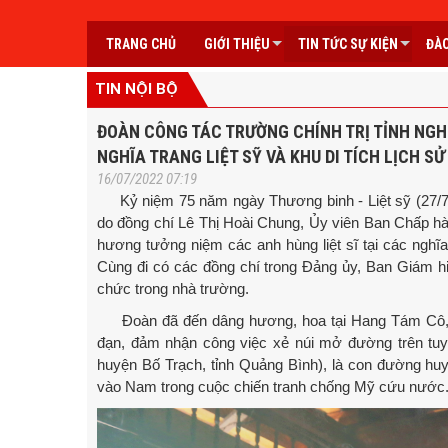
TRANG CHỦ
GIỚI THIỆU
TIN TỨC SỰ KIỆN
ĐÀO
TIN NỘI BỘ
ĐOÀN CÔNG TÁC TRƯỜNG CHÍNH TRỊ TỈNH NGH
NGHĨA TRANG LIỆT SỸ VÀ KHU DI TÍCH LỊCH S
16/07/2022 07:19
Kỷ niệm 75 năm ngày Thương binh - Liệt sỹ (27/7/1
do đồng chí Lê Thị Hoài Chung, Ủy viên Ban Chấp hà
hương tưởng niệm các anh hùng liệt sĩ tại các nghĩa t
Cùng đi có các đồng chí trong Đảng ủy, Ban Giám hi
chức trong nhà trường.
Đoàn đã đến dâng hương, hoa tại Hang Tám Cô, n
đạn, đảm nhận công việc xẻ núi mở đường trên tu
huyện Bố Trạch, tỉnh Quảng Bình), là con đường hu
vào Nam trong cuộc chiến tranh chống Mỹ cứu nước