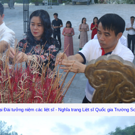
 Đài tưởng niệm các liệt sĩ - Nghĩa trang Liệt sĩ Quốc gia Trường S