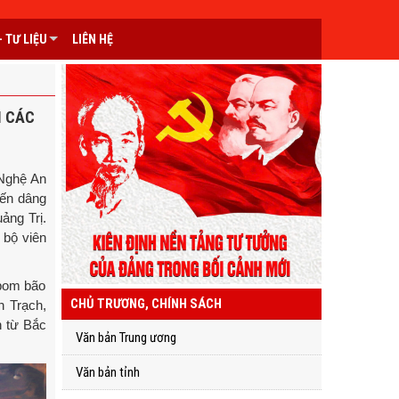
 TƯ LIỆU
LIÊN HỆ
I CÁC
 Nghệ An
đến dâng
ảng Trị.
 bộ viên
bom bão
CHỦ TRƯƠNG, CHÍNH SÁCH
 Trạch,
n từ Bắc
Văn bản Trung ương
Văn bản tỉnh