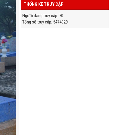
THỐNG KÊ TRUY CẬP
Người đang truy cập
:
70
Tổng số truy cập
:
5
4
7
4
9
2
9