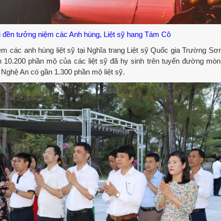
i đền tưởng niệm các Anh hùng, Liệt sỹ hang Tám Cô
ác anh hùng liệt sỹ tại Nghĩa trang Liệt sỹ Quốc gia Trường Sơ
hơn 10.200 phần mộ của các liệt sỹ đã hy sinh trên tuyến đường mò
h Nghệ An có gần 1.300 phần mộ liệt sỹ.