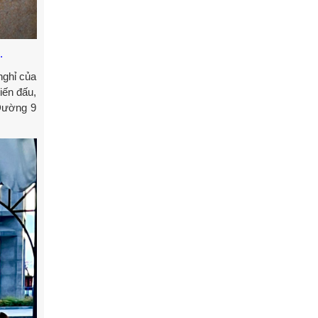
.
nghỉ của
iến đấu,
 Đường 9