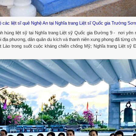
các liệt sĩ quê Nghệ An tại Nghĩa trang Liệt sĩ Quốc gia Trường Sơn
ùng liệt sỹ tại Nghĩa trang Liệt sỹ Quốc gia Đường 9 - nơi yên 
đội địa phương, dân quân du kích và thanh niên xung phong đã từng ch
ất Lào trong suốt cuộc kháng chiến chống Mỹ; Nghĩa trang Liệt sỹ