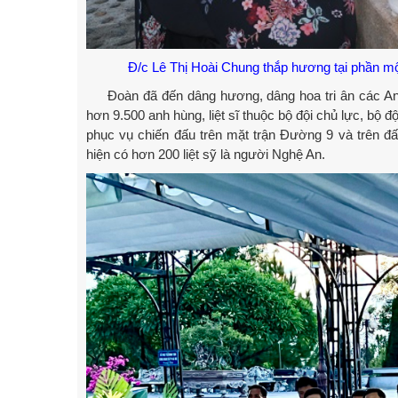
Đ/c Lê Thị Hoài Chung thắp hương tại phần mộ 
Đoàn đã đến dâng hương, dâng hoa tri ân các Anh h
hơn 9.500 anh hùng, liệt sĩ thuộc bộ đội chủ lực, bộ 
phục vụ chiến đấu trên mặt trận Đường 9 và trên đ
hiện có hơn 200 liệt sỹ là người Nghệ An.