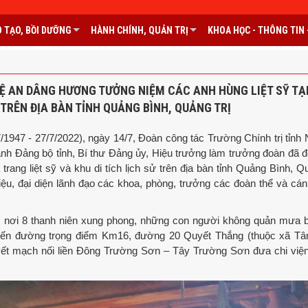
 TẠO, BỒI DƯỠNG
HÀNH CHÍNH, QUẢN TRỊ
KHOA HỌC - THÔNG TIN -
Ệ AN DÂNG HƯƠNG TƯỞNG NIỆM CÁC ANH HÙNG LIỆT SỸ TẠ
Ử TRÊN ĐỊA BÀN TỈNH QUẢNG BÌNH, QUẢNG TRỊ
947 - 27/7/2022), ngày 14/7, Đoàn công tác Trường Chính trị tỉnh
nh Đảng bộ tỉnh, Bí thư Đảng ủy, Hiệu trưởng làm trưởng đoàn đã 
rang liệt sỹ và khu di tích lịch sử trên địa bàn tỉnh Quảng Bình, Qu
ệu, đại diện lãnh đạo các khoa, phòng, trưởng các đoàn thể và cán
ơi 8 thanh niên xung phong, những con người không quản mưa 
yến đường trọng điểm Km16, đường 20 Quyết Thắng (thuộc xã Tân
yết mạch nối liền Đông Trường Sơn – Tây Trường Sơn đưa chi việ
.