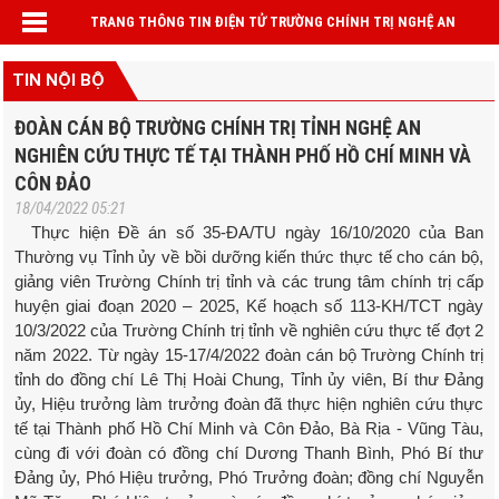
TRANG THÔNG TIN ĐIỆN TỬ TRƯỜNG CHÍNH TRỊ NGHỆ AN
TIN NỘI BỘ
ĐOÀN CÁN BỘ TRƯỜNG CHÍNH TRỊ TỈNH NGHỆ AN
NGHIÊN CỨU THỰC TẾ TẠI THÀNH PHỐ HỒ CHÍ MINH VÀ
CÔN ĐẢO
18/04/2022 05:21
Thực hiện Đề án số 35-ĐA/TU ngày 16/10/2020 của Ban
Thường vụ Tỉnh ủy về bồi dưỡng kiến thức thực tế cho cán bộ,
giảng viên Trường Chính trị tỉnh và các trung tâm chính trị cấp
huyện giai đoạn 2020 – 2025, Kế hoạch số 113-KH/TCT ngày
10/3/2022 của Trường Chính trị tỉnh về nghiên cứu thực tế đợt 2
năm 2022. Từ ngày 15-17/4/2022 đoàn cán bộ Trường Chính trị
tỉnh do đồng chí Lê Thị Hoài Chung, Tỉnh ủy viên, Bí thư Đảng
ủy, Hiệu trưởng làm trưởng đoàn đã thực hiện nghiên cứu thực
tế tại Thành phố Hồ Chí Minh và Côn Đảo, Bà Rịa - Vũng Tàu,
cùng đi với đoàn có đồng chí Dương Thanh Bình, Phó Bí thư
Đảng ủy, Phó Hiệu trưởng, Phó Trưởng đoàn; đồng chí Nguyễn