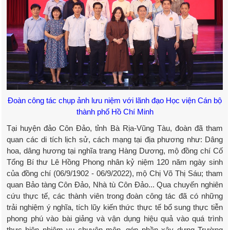
Đoàn công tác chụp ảnh lưu niệm với lãnh đạo Học viện Cán bộ
thành phố Hồ Chí Minh
Tại huyện đảo Côn Đảo, tỉnh Bà Rịa-Vũng Tàu, đoàn đã tham
quan các di tích lịch sử, cách mạng tại địa phương như: Dâng
hoa, dâng hương tại nghĩa trang Hàng Dương, mộ đồng chí Cố
Tổng Bí thư Lê Hồng Phong nhân kỷ niệm 120 năm ngày sinh
của đồng chí (06/9/1902 - 06/9/2022), mộ Chị Võ Thị Sáu; tham
quan Bảo tàng Côn Đảo, Nhà tù Côn Đảo... Qua chuyến nghiên
cứu thực tế, các thành viên trong đoàn công tác đã có những
trải nghiệm ý nghĩa, tích lũy kiến thức thực tế bổ sung thực tiễn
phong phú vào bài giảng và vận dụng hiệu quả vào quá trình
thực hiện nhiệm vụ chuyên môn, góp phần xây dựng Trường