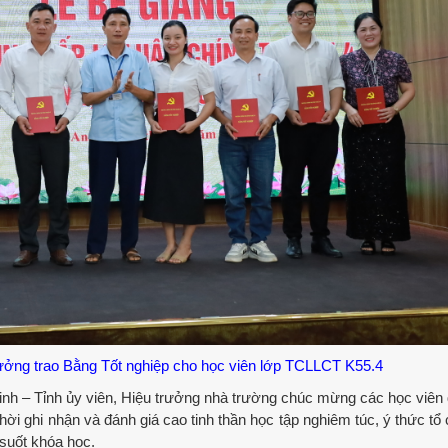
ởng trao Bằng Tốt nghiệp cho học viên lớp TCLLCT K55.4
nh – Tỉnh ủy viên, Hiệu trưởng nhà trường chúc mừng các học viên
thời ghi nhận và đánh giá cao tinh thần học tập nghiêm túc, ý thức tổ
 suốt khóa học.