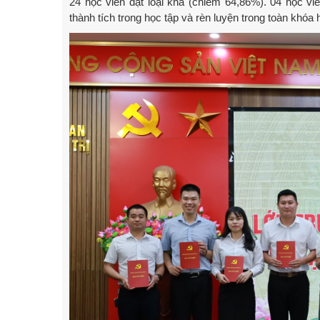
24 học viên đạt loại khá (chiếm 64,86%). 04 học vi
thành tích trong học tập và rèn luyện trong toàn khóa 