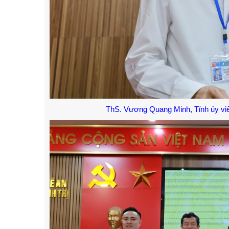
ThS. Vương Quang Minh, Tỉnh ủy viên