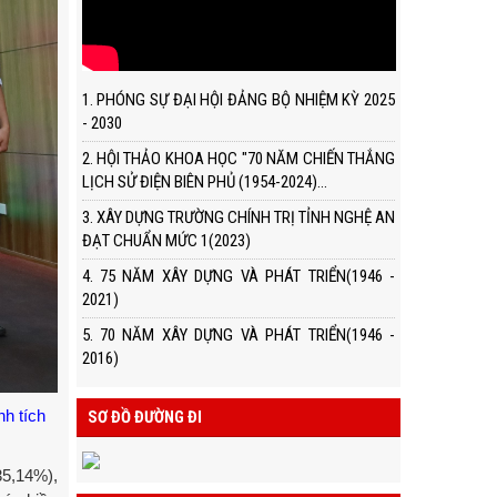
1. PHÓNG SỰ ĐẠI HỘI ĐẢNG BỘ NHIỆM KỲ 2025
- 2030
2. HỘI THẢO KHOA HỌC "70 NĂM CHIẾN THẮNG
LỊCH SỬ ĐIỆN BIÊN PHỦ (1954-2024)...
3. XÂY DỰNG TRƯỜNG CHÍNH TRỊ TỈNH NGHỆ AN
ĐẠT CHUẨN MỨC 1(2023)
4. 75 NĂM XÂY DỰNG VÀ PHÁT TRIỂN(1946 -
2021)
5. 70 NĂM XÂY DỰNG VÀ PHÁT TRIỂN(1946 -
2016)
h tích
SƠ ĐỒ ĐƯỜNG ĐI
35,14%),