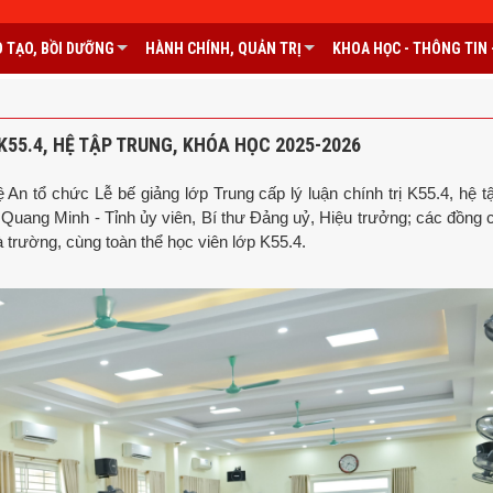
 TẠO, BỒI DƯỠNG
HÀNH CHÍNH, QUẢN TRỊ
KHOA HỌC - THÔNG TIN -
K55.4, HỆ TẬP TRUNG, KHÓA HỌC 2025-2026
 tổ chức Lễ bế giảng lớp Trung cấp lý luận chính trị K55.4, hệ tậ
uang Minh - Tỉnh ủy viên, Bí thư Đảng uỷ, Hiệu trưởng; các đồng c
 trường, cùng toàn thể học viên lớp K55.4.