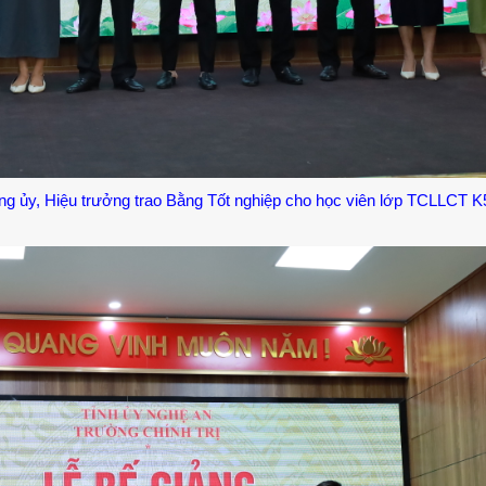
ng ủy, Hiệu trưởng trao Bằng Tốt nghiệp cho học viên lớp TCLLCT K