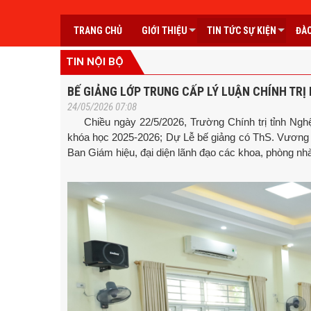
TRANG CHỦ
GIỚI THIỆU
TIN TỨC SỰ KIỆN
ĐÀO
TIN NỘI BỘ
BẾ GIẢNG LỚP TRUNG CẤP LÝ LUẬN CHÍNH TRỊ 
24/05/2026 07:08
Chiều ngày 22/5/2026, Trường Chính trị tỉnh Nghệ An
khóa học 2025-2026; Dự Lễ bế giảng có ThS. Vương Q
Ban Giám hiệu, đại diện lãnh đạo các khoa, phòng nhà