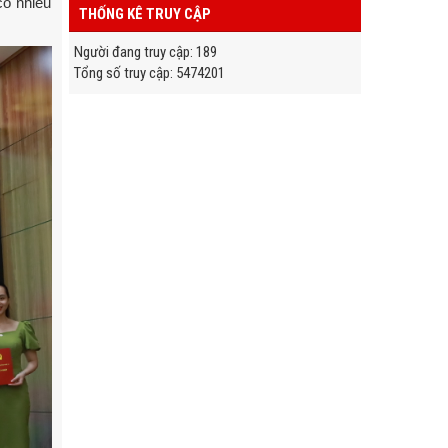
có nhiều
THỐNG KÊ TRUY CẬP
Người đang truy cập
:
189
Tổng số truy cập
:
5
4
7
4
2
0
1