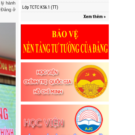
lý hành
Lớp TCTC K56.1 (TT)
c Đảng ở
Xem thêm »