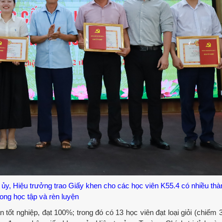
y, Hiệu trưởng trao Giấy khen cho các học viên K55.4 có nhiều thàn
rong học tập và rèn luyện
tốt nghiệp, đạt 100%; trong đó có 13 học viên đạt loại giỏi (chiếm 