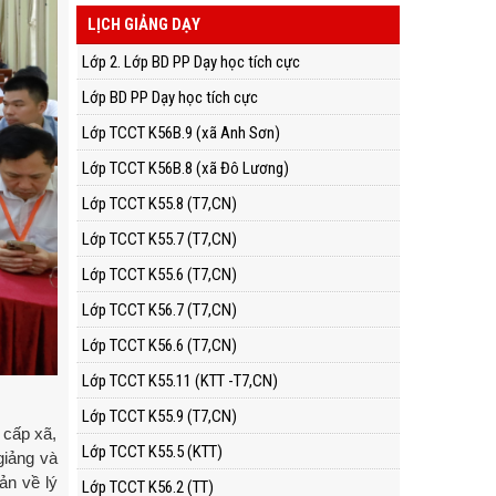
LỊCH GIẢNG DẠY
Lớp 2. Lớp BD PP Dạy học tích cực
Lớp BD PP Dạy học tích cực
Lớp TCCT K56B.9 (xã Anh Sơn)
Lớp TCCT K56B.8 (xã Đô Lương)
Lớp TCCT K55.8 (T7,CN)
Lớp TCCT K55.7 (T7,CN)
Lớp TCCT K55.6 (T7,CN)
Lớp TCCT K56.7 (T7,CN)
Lớp TCCT K56.6 (T7,CN)
Lớp TCCT K55.11 (KTT -T7,CN)
Lớp TCCT K55.9 (T7,CN)
 cấp xã,
Lớp TCCT K55.5 (KTT)
giảng và
ản về lý
Lớp TCCT K56.2 (TT)