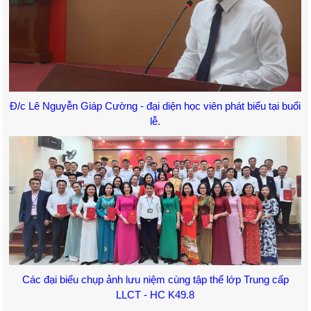
Đ/c Lê Nguyễn Giáp Cường - đại diện học viên phát biểu tại buổi
lễ.
Các đại biểu chụp ảnh lưu niệm cùng tập thể lớp Trung cấp
LLCT - HC K49.8