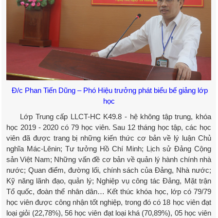
Đ/c Phan Tiến Dũng – Phó Hiệu trưởng phát biểu bế giảng lớp
học
Lớp Trung cấp LLCT-HC K49.8 - hệ không tập trung, khóa
học 2019 - 2020 có 79 học viên. Sau 12 tháng học tập, các học
viên đã được trang bị những kiến thức cơ bản về lý luận Chủ
nghĩa Mác-Lênin; Tư tưởng Hồ Chí Minh; Lịch sử Đảng Cộng
sản Việt Nam; Những vấn đề cơ bản về quản lý hành chính nhà
nước; Quan điểm, đường lối, chính sách của Đảng, Nhà nước;
Kỹ năng lãnh đạo, quản lý; Nghiệp vụ công tác Đảng, Mặt trận
Tổ quốc, đoàn thể nhân dân… Kết thúc khóa học, lớp có 79/79
học viên được công nhận tốt nghiệp, trong đó có 18 học viên đạt
loại giỏi (22,78%), 56 học viên đạt loại khá (70,89%), 05 học viên