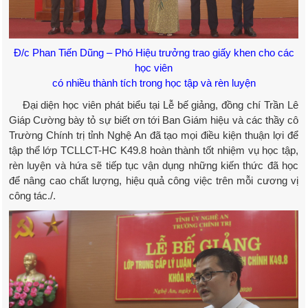
Đ/c Phan Tiến Dũng – Phó Hiệu trưởng trao giấy khen cho các
học viên
có nhiều thành tích trong học tập và rèn luyện
Đại diện học viên phát biểu tại Lễ bế giảng, đồng chí Trần Lê
Giáp Cường bày tỏ sự biết ơn tới Ban Giám hiệu và các thầy cô
Trường Chính trị tỉnh Nghệ An đã tạo mọi điều kiện thuận lợi để
tập thể lớp TCLLCT-HC K49.8 hoàn thành tốt nhiệm vụ học tập,
rèn luyện và hứa sẽ tiếp tục vận dụng những kiến thức đã học
để nâng cao chất lượng, hiệu quả công việc trên mỗi cương vị
công tác./.