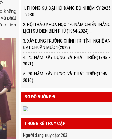
y.
1. PHÓNG SỰ ĐẠI HỘI ĐẢNG BỘ NHIỆM KỲ 2025
ục khẳng
- 2030
 và phát
2. HỘI THẢO KHOA HỌC "70 NĂM CHIẾN THẮNG
trị tích
LỊCH SỬ ĐIỆN BIÊN PHỦ (1954-2024)...
3. XÂY DỰNG TRƯỜNG CHÍNH TRỊ TỈNH NGHỆ AN
ĐẠT CHUẨN MỨC 1(2023)
4. 75 NĂM XÂY DỰNG VÀ PHÁT TRIỂN(1946 -
2021)
5. 70 NĂM XÂY DỰNG VÀ PHÁT TRIỂN(1946 -
2016)
SƠ ĐỒ ĐƯỜNG ĐI
THỐNG KÊ TRUY CẬP
Người đang truy cập
:
203