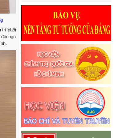
ng
trì phối
 đội ngũ
ĩnh.