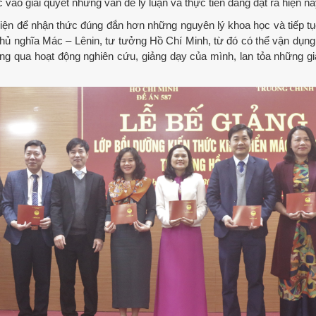
vào giải quyết những vấn đề lý luận và thực tiễn đang đặt ra hiện na
ện để nhận thức đúng đắn hơn những nguyên lý khoa học và tiếp t
chủ nghĩa Mác – Lênin, tư tưởng Hồ Chí Minh, từ đó có thể vận dụng
g qua hoạt động nghiên cứu, giảng dạy của mình, lan tỏa những giá 