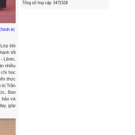
Tổng số truy cập
:
5
4
7
2
5
2
8
ính trị
Lớp bồi
hành tốt
- Lênin,
ận nhiều
 chí học
iến thức
trị Trần
ức, Ban
 bảo và
 dạy, góp