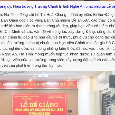
ảng ủy, Hiệu trưởng Trường Chính trị tỉnh Nghệ An phát biểu tại Lễ b
, Hà Tĩnh; đồng chí Lê Thị Hoài Chung – Tỉnh ủy viên, Bí thư Đảng 
n Ban Giám đốc Học viện, Ban Chủ nhiệm Đề án 587, các thầy, cô g
n để lớp học diễn ra thành công tốt đẹp, giúp học viên có thêm nh
 Hồ Chí Minh và các vấn đề về công tác xây dựng Đảng, công tác l
uận chính trị, đáp ứng nhu cầu về tri thức, phục vụ cho công tác gi
chuẩn trường chính trị chuẩn của Học viện Chính trị quốc gia Hồ C
 tục nghiên cứu, vận dụng những kiến thức đã học vào thực tiễn c
nh trị Nghệ An, Hà Tĩnh mong muốn tiếp tục nhận được sự quan tâm
i học viên của hai trường trong việc xây dựng đội ngũ và các vấn
yêu cầu phát triển trong thời kỳ mới.