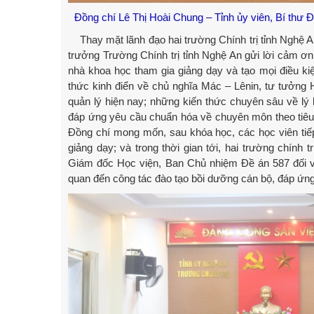
Đồng chí Lê Thị Hoài Chung – Tỉnh ủy viên, Bí thư Đ
Thay mặt lãnh đạo hai trường Chính trị tỉnh Nghệ An
trưởng Trường Chính trị tỉnh Nghệ An gửi lời cảm ơ
nhà khoa học tham gia giảng dạy và tạo mọi điều kiệ
thức kinh điển về chủ nghĩa Mác – Lênin, tư tưởng
quản lý hiện nay; những kiến thức chuyên sâu về lý l
đáp ứng yêu cầu chuẩn hóa về chuyên môn theo tiêu 
Đồng chí mong mốn, sau khóa học, các học viên tiếp
giảng dạy; và trong thời gian tới, hai trường chí
Giám đốc Học viện, Ban Chủ nhiệm Đề án 587 đối vớ
quan đến công tác đào tạo bồi dưỡng cán bộ, đáp ứng 