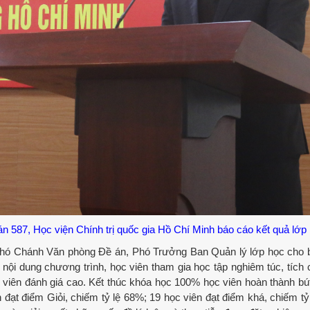
587, Học viện Chính trị quốc gia Hồ Chí Minh báo cáo kết quả lớp
ó Chánh Văn phòng Đề án, Phó Trưởng Ban Quản lý lớp học cho b
nội dung chương trình, học viên tham gia học tập nghiêm túc, tích 
g viên đánh giá cao. Kết thúc khóa học 100% học viên hoàn thành bút
n đạt điểm Giỏi, chiếm tỷ lệ 68%; 19 học viên đạt điểm khá, chiếm tỷ