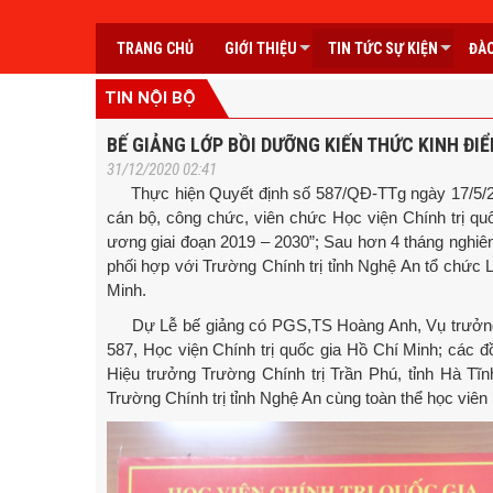
TRANG CHỦ
GIỚI THIỆU
TIN TỨC SỰ KIỆN
ĐÀO
TIN NỘI BỘ
BẾ GIẢNG LỚP BỒI DƯỠNG KIẾN THỨC KINH ĐIỂ
31/12/2020 02:41
Thực hiện Quyết định số 587/QĐ-TTg ngày 17/5/20
cán bộ, công chức, viên chức Học viện Chính trị quố
ương giai đoạn 2019 – 2030”; Sau hơn 4 tháng nghiên 
phối hợp với Trường Chính trị tỉnh Nghệ An tổ chức 
Minh.
Dự Lễ bế giảng có PGS,TS Hoàng Anh, Vụ trưởng 
587, Học viện Chính trị quốc gia Hồ Chí Minh; các 
Hiệu trưởng Trường Chính trị Trần Phú, tỉnh Hà Tĩn
Trường Chính trị tỉnh Nghệ An cùng toàn thể học viên 