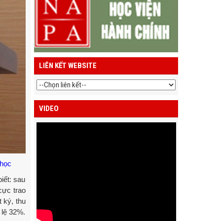
LIÊN KẾT WEBSITE
VIDEO
 học
iết: sau
cực trao
 ký, thu
 lệ 32%.