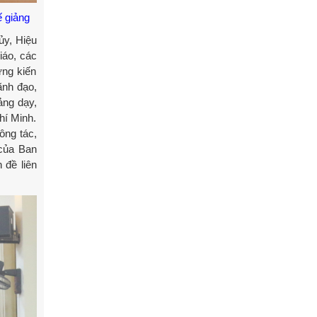
ế giảng
ủy, Hiệu
iáo, các
ững kiến
ãnh đạo,
ảng dạy,
hí Minh.
ông tác,
 của Ban
 đề liên