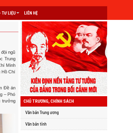
 TƯ LIỆU
LIÊN HỆ
 đội ngũ
ộc Trung
Chí Minh
g Hồ Chí
m Đề án
ng – Phó
u trưởng
CHỦ TRƯƠNG, CHÍNH SÁCH
Văn bản Trung ương
Văn bản tỉnh