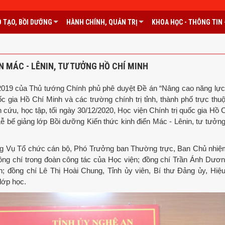
 TẠO, BỒI DƯỠNG
HÀNH CHÍNH, QUẢN TRỊ
KHOA HỌC - THÔNG TIN -
N MÁC - LÊNIN, TƯ TƯỞNG HỒ CHÍ MINH
19 của Thủ tướng Chính phủ phê duyệt Đề án “Nâng cao năng lực
c gia Hồ Chí Minh và các trường chính trị tỉnh, thành phố trực thu
cứu, học tập, tối ngày 30/12/2020, Học viện Chính trị quốc gia Hồ 
Lễ bế giảng lớp Bồi dưỡng Kiến thức kinh điển Mác - Lênin, tư tưởn
Vụ Tổ chức cán bộ, Phó Trưởng ban Thường trực, Ban Chủ nhiệ
đồng chí trong đoàn công tác của Học viện; đồng chí Trần Ánh Dươ
h; đồng chí Lê Thị Hoài Chung, Tỉnh ủy viên, Bí thư Đảng ủy, Hiệ
lớp học.