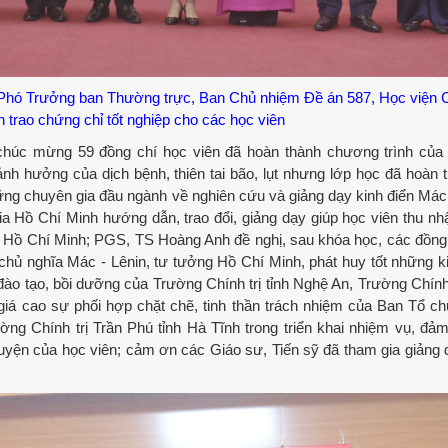
hó Trưởng ban Thường trực, Ban Chủ nhiệm Đề án 587, Học viện Ch
rao chứng chỉ tốt nghiệp cho các học viên
c mừng 59 đồng chí học viên đã hoàn thành chương trình của 
nh hưởng của dịch bệnh, thiên tai bão, lụt nhưng lớp học đã hoàn t
ững chuyên gia đầu ngành về nghiên cứu và giảng dạy kinh điển Mác 
 Hồ Chí Minh hướng dẫn, trao đổi, giảng dạy giúp học viên thu nh
g Hồ Chí Minh; PGS, TS Hoàng Anh đề nghị, sau khóa học, các đồng
 chủ nghĩa Mác - Lênin, tư tưởng Hồ Chí Minh, phát huy tốt những k
ào tạo, bồi dưỡng của Trường Chính trị tỉnh Nghệ An, Trường Chính 
giá cao sự phối hợp chặt chẽ, tinh thần trách nhiệm của Ban Tổ ch
ờng Chính trị Trần Phú tỉnh Hà Tĩnh trong triển khai nhiệm vụ, đảm
, rèn luyện của học viên; cảm ơn các Giáo sư, Tiến sỹ đã tham gia giảng