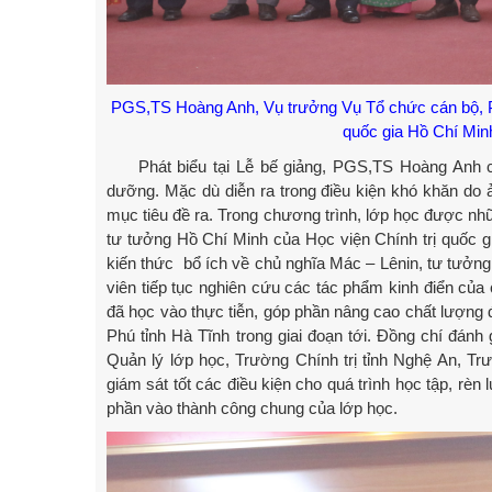
PGS,TS Hoàng Anh, Vụ trưởng Vụ Tổ chức cán bộ, P
quốc gia Hồ Chí Minh t
Phát biểu tại Lễ bế giảng, PGS,TS Hoàng Anh chú
dưỡng. Mặc dù diễn ra trong điều kiện khó khăn do ả
mục tiêu đề ra. Trong chương trình, lớp học được nh
tư tưởng Hồ Chí Minh của Học viện Chính trị quốc gia
kiến thức bổ ích về chủ nghĩa Mác – Lênin, tư tưởn
viên tiếp tục nghiên cứu các tác phẩm kinh điển của
đã học vào thực tiễn, góp phần nâng cao chất lượng đ
Phú tỉnh Hà Tĩnh trong giai đoạn tới. Đồng chí đánh 
Quản lý lớp học, Trường Chính trị tỉnh Nghệ An, Trư
giám sát tốt các điều kiện cho quá trình học tập
phần vào thành công chung của lớp học.