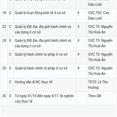
Diệu Linh
18
S
Quản lý hoạt động kinh tế ở cơ sở
4
GVC,ThS: Cao
Diệu Linh
23
C
Quản lý đất đai, địa giới hành chính và
4
GVC.TS: Nguyễn
xây dựng ở cơ sở
Thị Hoài An
24
S
Quản lý đất đai, địa giới hành chính và
4
GVC.TS: Nguyễn
xây dựng ở cơ sở
Thị Hoài An
C
Quản lý hành chính tư pháp ở cơ sở
4
GVC.TS: Nguyễn
Thị Hoài An
25
S
Quản lý hành chính tư pháp ở cơ sở
4
GVC.TS: Nguyễn
Thị Hoài An
C
Hướng dẫn đi NC thực tế
TP,TS: Lê Thu
Hường
26
S
Từ ngày 31/10 đến ngày 4/11: Đi nghiên
Theo QĐ
cứu thực tế