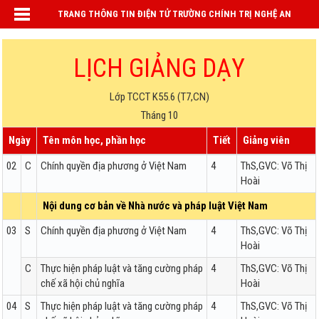
TRANG THÔNG TIN ĐIỆN TỬ TRƯỜNG CHÍNH TRỊ NGHỆ AN
LỊCH GIẢNG DẠY
Lớp TCCT K55.6 (T7,CN)
Tháng 10
Ngày
Tên môn học, phần học
Tiết
Giảng viên
02
C
Chính quyền địa phương ở Việt Nam
4
ThS,GVC: Võ Thị
Hoài
Nội dung cơ bản về Nhà nước và pháp luật Việt Nam
03
S
Chính quyền địa phương ở Việt Nam
4
ThS,GVC: Võ Thị
Hoài
C
Thực hiện pháp luật và tăng cường pháp
4
ThS,GVC: Võ Thị
chế xã hội chủ nghĩa
Hoài
04
S
Thực hiện pháp luật và tăng cường pháp
4
ThS,GVC: Võ Thị