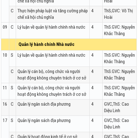
chế xã hội chủ nghĩa
Hoài
C
Thực hiện pháp luật và tăng cường pháp
4
ThS,GVC: Võ Thị
chế xã hội chủ nghĩa
Hoài
09
C
Lý luận về quản lý hành chính nhà nước
4
ThS.GVC: Nguyễn
Khắc Thắng
Quản lý hành chính Nhà nước
10
S
Lý luận về quản lý hành chính nhà nước
4
ThS.GVC: Nguyễn
Khắc Thắng
C
Quản lý cán bộ, công chức và người
4
ThS.GVC: Nguyễn
hoạt động không chuyên trách ở cơ sở
Khắc Thắng
11
S
Quản lý cán bộ, công chức và người
4
ThS.GVC: Nguyễn
hoạt động không chuyên trách ở cơ sở
Khắc Thắng
16
C
Quản lý ngân sách địa phương
4
GVC,ThS: Cao
Diệu Linh
17
S
Quản lý ngân sách địa phương
4
GVC,ThS: Cao
Diệu Linh
C
Quản lý hoạt động kinh tế ở cơ sở
4
GVC,ThS: Cao