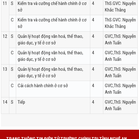
11
S
Kiểm tra và cưỡng chế hành chính ở cơ
4
ThS.GVC: Nguyễn
sở
Khắc Thắng
C
Kiểm tra và cưỡng chế hành chính ở cơ
4
ThS.GVC: Nguyễn
sở
Khắc Thắng
12
S
Quản lý hoạt động văn hoá, thể thao,
4
GVC,ThS: Nguyễn
giáo dục, y tế ở cơ sở
Anh Tuấn
C
Quản lý hoạt động văn hoá, thể thao,
4
GVC,ThS: Nguyễn
giáo dục, y tế ở cơ sở
Anh Tuấn
13
S
Quản lý hoạt động văn hoá, thể thao,
4
GVC,ThS: Nguyễn
giáo dục, y tế ở cơ sở
Anh Tuấn
C
Cải cách hành chính ở cơ sở
4
GVC,ThS: Nguyễn
Anh Tuấn
14
S
Tiếp
4
GVC,ThS: Nguyễn
Anh Tuấn