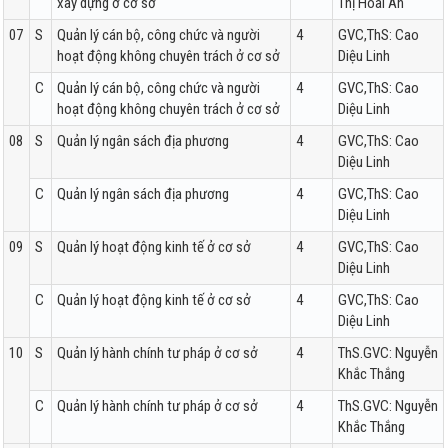
xây dựng ở cơ sở
Thị Hoài An
07
S
Quản lý cán bộ, công chức và người
4
GVC,ThS: Cao
hoạt động không chuyên trách ở cơ sở
Diệu Linh
C
Quản lý cán bộ, công chức và người
4
GVC,ThS: Cao
hoạt động không chuyên trách ở cơ sở
Diệu Linh
08
S
Quản lý ngân sách địa phương
4
GVC,ThS: Cao
Diệu Linh
C
Quản lý ngân sách địa phương
4
GVC,ThS: Cao
Diệu Linh
09
S
Quản lý hoạt động kinh tế ở cơ sở
4
GVC,ThS: Cao
Diệu Linh
C
Quản lý hoạt động kinh tế ở cơ sở
4
GVC,ThS: Cao
Diệu Linh
10
S
Quản lý hành chính tư pháp ở cơ sở
4
ThS.GVC: Nguyễn
Khắc Thắng
C
Quản lý hành chính tư pháp ở cơ sở
4
ThS.GVC: Nguyễn
Khắc Thắng