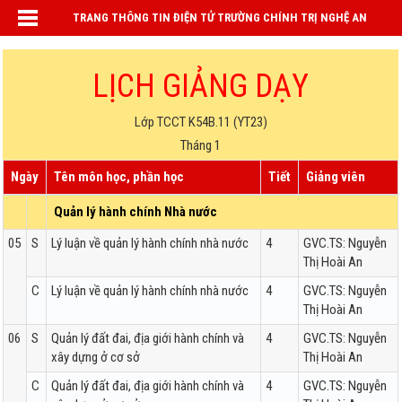
TRANG THÔNG TIN ĐIỆN TỬ TRƯỜNG CHÍNH TRỊ NGHỆ AN
LỊCH GIẢNG DẠY
Lớp TCCT K54B.11 (YT23)
Tháng 1
Ngày
Tên môn học, phần học
Tiết
Giảng viên
Quản lý hành chính Nhà nước
05
S
Lý luận về quản lý hành chính nhà nước
4
GVC.TS: Nguyễn
Thị Hoài An
C
Lý luận về quản lý hành chính nhà nước
4
GVC.TS: Nguyễn
Thị Hoài An
06
S
Quản lý đất đai, địa giới hành chính và
4
GVC.TS: Nguyễn
xây dựng ở cơ sở
Thị Hoài An
C
Quản lý đất đai, địa giới hành chính và
4
GVC.TS: Nguyễn